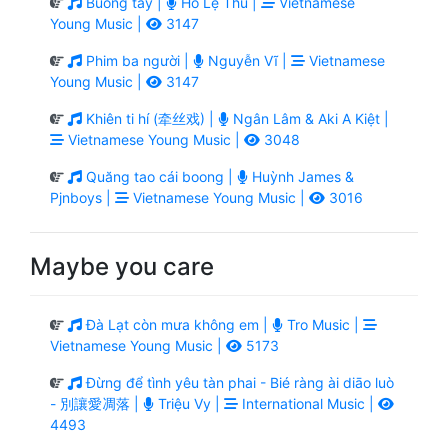
Buông tay |
Hồ Lệ Thu |
Vietnamese
Young Music |
3147
Phim ba người |
Nguyễn Vĩ |
Vietnamese
Young Music |
3147
Khiên ti hí (牵丝戏) |
Ngân Lâm & Aki A Kiệt |
Vietnamese Young Music |
3048
Quăng tao cái boong |
Huỳnh James &
Pjnboys |
Vietnamese Young Music |
3016
Maybe you care
Đà Lạt còn mưa không em |
Tro Music |
Vietnamese Young Music |
5173
Đừng để tình yêu tàn phai - Bié ràng ài diāo luò
- 別讓愛凋落 |
Triệu Vy |
International Music |
4493