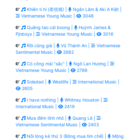
Khiên ti hí (牵丝戏) |
Ngân Lâm & Aki A Kiệt |
Vietnamese Young Music |
3048
Quăng tao cái boong |
Huỳnh James &
Pjnboys |
Vietnamese Young Music |
3016
Rồi cũng già |
Vũ Thành An |
Vietnamese
Sentimental Music |
2982
Có công mài "sắc" |
Ngô Lan Hương |
Vietnamese Young Music |
2788
Soledad |
Westlife |
International Music |
2605
I have nothing |
Whitney Houston |
International Music |
2419
Mưa đêm tỉnh nhỏ |
Quang Lê |
Vietnamese Sentimental Music |
2403
Nỗi lòng kẻ thứ 3 (Bông mua tím chế) |
Mộng