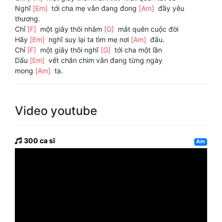
Nghĩ
[Em]
tới cha mẹ vẫn đang đong
[Am]
đầy yêu
thương.
Chỉ
[F]
một giây thôi nhắm
[G]
mắt quên cuộc đời
Hãy
[Em]
nghĩ suy lại ta tìm mẹ nơi
[Am]
đâu.
Chỉ
[F]
một giây thôi nghĩ
[G]
tới cha một lần
Dấu
[Em]
vết chân chim vẫn đang từng ngày
mong
[Am]
ta.
Video youtube
300 ca sĩ
Am