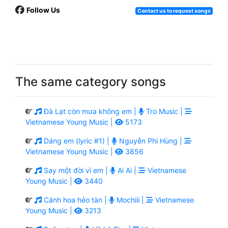
Follow Us
Contact us to request songs
The same category songs
Đà Lạt còn mưa không em |
Tro Music |
Vietnamese Young Music |
5173
Dáng em (lyric #1) |
Nguyễn Phi Hùng |
Vietnamese Young Music |
3856
Say một đời vì em |
Ai Ai |
Vietnamese
Young Music |
3440
Cánh hoa héo tàn |
Mochiii |
Vietnamese
Young Music |
3213