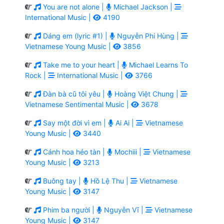
You are not alone |
Michael Jackson |
International Music |
4190
Dáng em (lyric #1) |
Nguyễn Phi Hùng |
Vietnamese Young Music |
3856
Take me to your heart |
Michael Learns To
Rock |
International Music |
3766
Đàn bà cũ tôi yêu |
Hoàng Việt Chung |
Vietnamese Sentimental Music |
3678
Say một đời vì em |
Ai Ai |
Vietnamese
Young Music |
3440
Cánh hoa héo tàn |
Mochiii |
Vietnamese
Young Music |
3213
Buông tay |
Hồ Lệ Thu |
Vietnamese
Young Music |
3147
Phim ba người |
Nguyễn Vĩ |
Vietnamese
Young Music |
3147