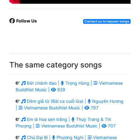
Follow Us
Contact us to request songs
The same category songs
Bát chánh đạo |
Trọng Hùng |
Vietnamese
Buddhist Music |
929
Đêm giã từ (Bài ca cuối lửa) |
Nguyên Hương
|
Vietnamese Buddhist Music |
797
Em là hoa sen trắng |
Thuỳ Trang & Thi
Phượng |
Vietnamese Buddhist Music |
707
Chú Đại Bi |
Phương Nghi |
Vietnamese