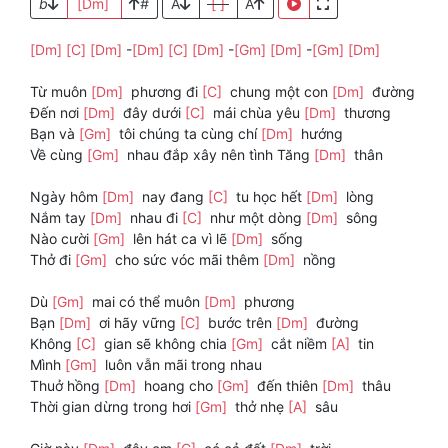
b
[Dm]
#
A
[ ]
A
[Dm]
[C]
[Dm]
-
[Dm]
[C]
[Dm]
-
[Gm]
[Dm]
-
[Gm]
[Dm]
Từ muôn
[Dm]
phương đi
[C]
chung một con
[Dm]
đường
Đến nơi
[Dm]
đây dưới
[C]
mái chùa yêu
[Dm]
thương
Bạn và
[Gm]
tôi chúng ta cùng chí
[Dm]
hướng
Về cùng
[Gm]
nhau đắp xây nên tình Tăng
[Dm]
thân
Ngày hôm
[Dm]
nay đang
[C]
tu học hết
[Dm]
lòng
Nắm tay
[Dm]
nhau đi
[C]
như một dòng
[Dm]
sông
Nào cười
[Gm]
lên hát ca vì lẽ
[Dm]
sống
Thở đi
[Gm]
cho sức vóc mãi thêm
[Dm]
nồng
Dù
[Gm]
mai có thể muôn
[Dm]
phương
Bạn
[Dm]
ơi hãy vững
[C]
bước trên
[Dm]
đường
Không
[C]
gian sẽ không chia
[Gm]
cắt niềm
[A]
tin
Mình
[Gm]
luôn vẫn mãi trong nhau
Thuở hồng
[Dm]
hoang cho
[Gm]
đến thiên
[Dm]
thâu
Thời gian dừng trong hơi
[Gm]
thở nhẹ
[A]
sâu