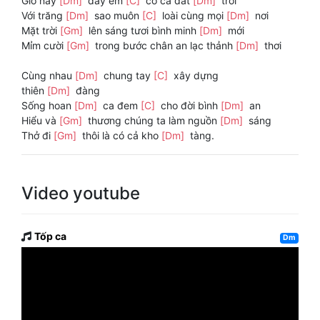
Giờ này
[Dm]
đây em
[C]
có cả đất
[Dm]
trời
Với trăng
[Dm]
sao muôn
[C]
loài cùng mọi
[Dm]
nơi
Mặt trời
[Gm]
lên sáng tươi bình minh
[Dm]
mới
Mỉm cười
[Gm]
trong bước chân an lạc thảnh
[Dm]
thơi
Cùng nhau
[Dm]
chung tay
[C]
xây dựng
thiên
[Dm]
đàng
Sống hoan
[Dm]
ca đem
[C]
cho đời bình
[Dm]
an
Hiểu và
[Gm]
thương chúng ta làm nguồn
[Dm]
sáng
Thở đi
[Gm]
thôi là có cả kho
[Dm]
tàng.
Video youtube
Tốp ca
Dm