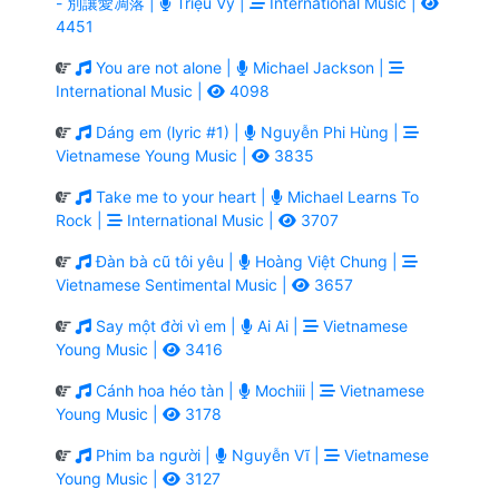
- 別讓愛凋落 |
Triệu Vy |
International Music |
4451
You are not alone |
Michael Jackson |
International Music |
4098
Dáng em (lyric #1) |
Nguyễn Phi Hùng |
Vietnamese Young Music |
3835
Take me to your heart |
Michael Learns To
Rock |
International Music |
3707
Đàn bà cũ tôi yêu |
Hoàng Việt Chung |
Vietnamese Sentimental Music |
3657
Say một đời vì em |
Ai Ai |
Vietnamese
Young Music |
3416
Cánh hoa héo tàn |
Mochiii |
Vietnamese
Young Music |
3178
Phim ba người |
Nguyễn Vĩ |
Vietnamese
Young Music |
3127