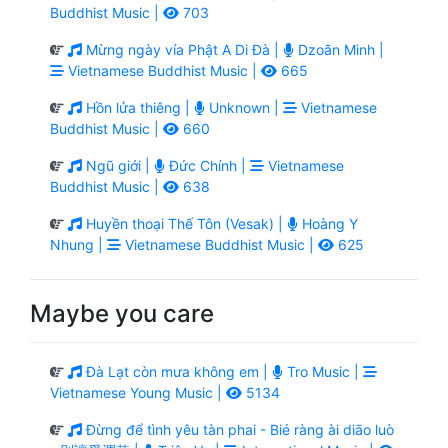
Buddhist Music |
703
Mừng ngày vía Phật A Di Đà |
Dzoãn Minh |
Vietnamese Buddhist Music |
665
Hồn lửa thiêng |
Unknown |
Vietnamese
Buddhist Music |
660
Ngũ giới |
Đức Chính |
Vietnamese
Buddhist Music |
638
Huyền thoại Thế Tôn (Vesak) |
Hoàng Y
Nhung |
Vietnamese Buddhist Music |
625
Maybe you care
Đà Lạt còn mưa không em |
Tro Music |
Vietnamese Young Music |
5134
Đừng để tình yêu tàn phai - Bié ràng ài diāo luò