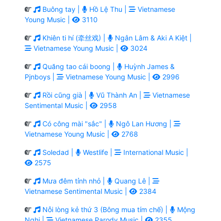
Buông tay |
Hồ Lệ Thu |
Vietnamese
Young Music |
3110
Khiên ti hí (牵丝戏) |
Ngân Lâm & Aki A Kiệt |
Vietnamese Young Music |
3024
Quăng tao cái boong |
Huỳnh James &
Pjnboys |
Vietnamese Young Music |
2996
Rồi cũng già |
Vũ Thành An |
Vietnamese
Sentimental Music |
2958
Có công mài "sắc" |
Ngô Lan Hương |
Vietnamese Young Music |
2768
Soledad |
Westlife |
International Music |
2575
Mưa đêm tỉnh nhỏ |
Quang Lê |
Vietnamese Sentimental Music |
2384
Nỗi lòng kẻ thứ 3 (Bông mua tím chế) |
Mộng
Nghi |
Vietnamese Parody Music |
2355