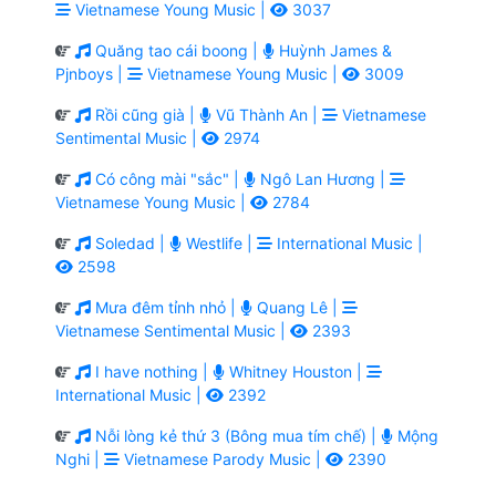
Vietnamese Young Music |
3037
Quăng tao cái boong |
Huỳnh James &
Pjnboys |
Vietnamese Young Music |
3009
Rồi cũng già |
Vũ Thành An |
Vietnamese
Sentimental Music |
2974
Có công mài "sắc" |
Ngô Lan Hương |
Vietnamese Young Music |
2784
Soledad |
Westlife |
International Music |
2598
Mưa đêm tỉnh nhỏ |
Quang Lê |
Vietnamese Sentimental Music |
2393
I have nothing |
Whitney Houston |
International Music |
2392
Nỗi lòng kẻ thứ 3 (Bông mua tím chế) |
Mộng
Nghi |
Vietnamese Parody Music |
2390