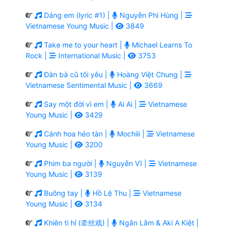
Dáng em (lyric #1) |
Nguyễn Phi Hùng |
Vietnamese Young Music |
3849
Take me to your heart |
Michael Learns To
Rock |
International Music |
3753
Đàn bà cũ tôi yêu |
Hoàng Việt Chung |
Vietnamese Sentimental Music |
3669
Say một đời vì em |
Ai Ai |
Vietnamese
Young Music |
3429
Cánh hoa héo tàn |
Mochiii |
Vietnamese
Young Music |
3200
Phim ba người |
Nguyễn Vĩ |
Vietnamese
Young Music |
3139
Buông tay |
Hồ Lệ Thu |
Vietnamese
Young Music |
3134
Khiên ti hí (牵丝戏) |
Ngân Lâm & Aki A Kiệt |