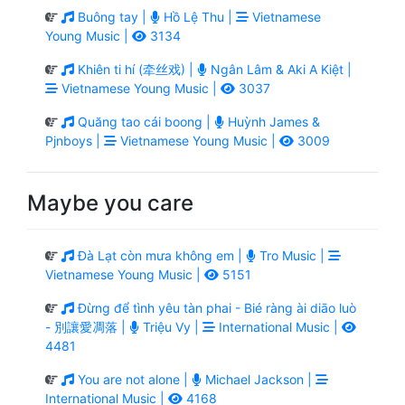
Buông tay |
Hồ Lệ Thu |
Vietnamese
Young Music |
3134
Khiên ti hí (牵丝戏) |
Ngân Lâm & Aki A Kiệt |
Vietnamese Young Music |
3037
Quăng tao cái boong |
Huỳnh James &
Pjnboys |
Vietnamese Young Music |
3009
Maybe you care
Đà Lạt còn mưa không em |
Tro Music |
Vietnamese Young Music |
5151
Đừng để tình yêu tàn phai - Bié ràng ài diāo luò
- 別讓愛凋落 |
Triệu Vy |
International Music |
4481
You are not alone |
Michael Jackson |
International Music |
4168