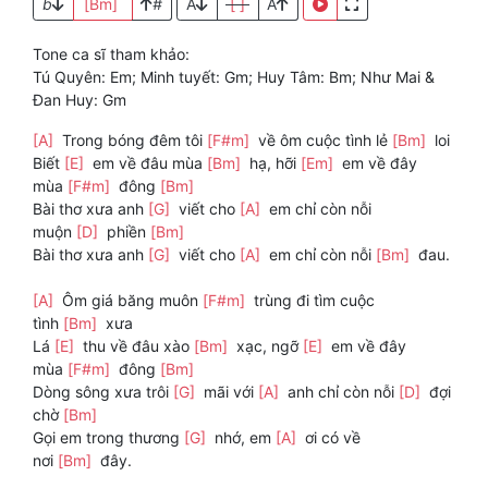
b
[Bm]
#
A
[ ]
A
Tone ca sĩ tham khảo:
Tú Quyên: Em; Minh tuyết: Gm; Huy Tâm: Bm; Như Mai &
Đan Huy: Gm
[A]
Trong bóng đêm tôi
[F#m]
về ôm cuộc tình lẻ
[Bm]
loi
Biết
[E]
em về đâu mùa
[Bm]
hạ, hỡi
[Em]
em về đây
mùa
[F#m]
đông
[Bm]
Bài thơ xưa anh
[G]
viết cho
[A]
em chỉ còn nỗi
muộn
[D]
phiền
[Bm]
Bài thơ xưa anh
[G]
viết cho
[A]
em chỉ còn nỗi
[Bm]
đau.
[A]
Ôm giá băng muôn
[F#m]
trùng đi tìm cuộc
tình
[Bm]
xưa
Lá
[E]
thu về đâu xào
[Bm]
xạc, ngỡ
[E]
em về đây
mùa
[F#m]
đông
[Bm]
Dòng sông xưa trôi
[G]
mãi với
[A]
anh chỉ còn nỗi
[D]
đợi
chờ
[Bm]
Gọi em trong thương
[G]
nhớ, em
[A]
ơi có về
nơi
[Bm]
đây.