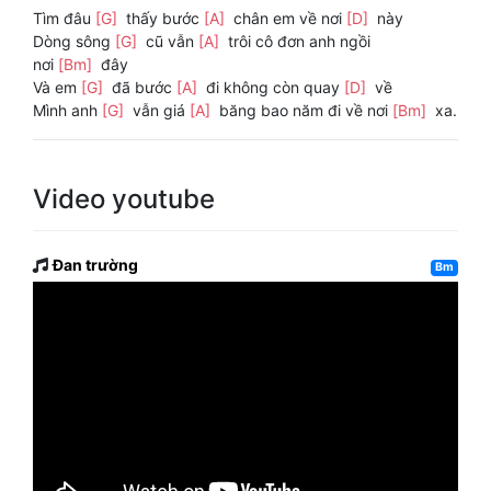
Tìm đâu
[G]
thấy bước
[A]
chân em về nơi
[D]
này
Dòng sông
[G]
cũ vẫn
[A]
trôi cô đơn anh ngồi
nơi
[Bm]
đây
Và em
[G]
đã bước
[A]
đi không còn quay
[D]
về
Mình anh
[G]
vẫn giá
[A]
băng bao năm đi về nơi
[Bm]
xa.
Video youtube
Đan trường
Bm