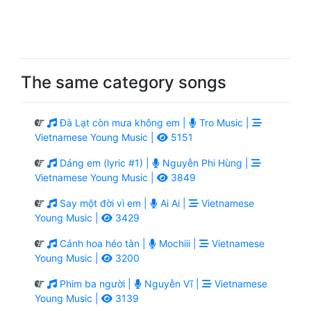
The same category songs
Đà Lạt còn mưa không em |
Tro Music |
Vietnamese Young Music |
5151
Dáng em (lyric #1) |
Nguyễn Phi Hùng |
Vietnamese Young Music |
3849
Say một đời vì em |
Ai Ai |
Vietnamese
Young Music |
3429
Cánh hoa héo tàn |
Mochiii |
Vietnamese
Young Music |
3200
Phim ba người |
Nguyễn Vĩ |
Vietnamese
Young Music |
3139