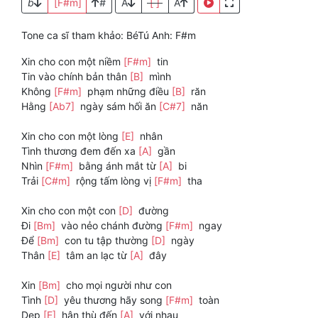
b
[F#m]
#
A
[ ]
A
Tone ca sĩ tham khảo: BéTú Anh: F#m
Xin cho con một niềm
[F#m]
tin
Tin vào chính bản thân
[B]
mình
Không
[F#m]
phạm những điều
[B]
răn
Hằng
[Ab7]
ngày sám hối ăn
[C#7]
năn
Xin cho con một lòng
[E]
nhân
Tình thương đem đến xa
[A]
gần
Nhìn
[F#m]
bằng ánh mắt từ
[A]
bi
Trải
[C#m]
rộng tấm lòng vị
[F#m]
tha
Xin cho con một con
[D]
đường
Đi
[Bm]
vào nẻo chánh đường
[F#m]
ngay
Để
[Bm]
con tu tập thường
[D]
ngày
Thân
[E]
tâm an lạc từ
[A]
đây
Xin
[Bm]
cho mọi người như con
Tình
[D]
yêu thương hãy song
[F#m]
toàn
Dẹp
[E]
hận thù đến
[A]
với nhau