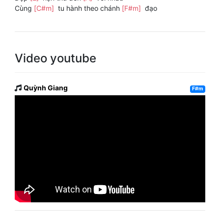
Cùng
[C#m]
tu hành theo chánh
[F#m]
đạo
Video youtube
Quỳnh Giang
F#m