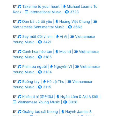
Take me to your heart |
Michael Learns To
Rock |
International Music |
3723
Đàn bà cũ tôi yêu |
Hoàng Việt Chung |
Vietnamese Sentimental Music |
3662
Say một đời vì em |
Ai Ai |
Vietnamese
Young Music |
3421
Cánh hoa héo tàn |
Mochiii |
Vietnamese
Young Music |
3185
Phim ba người |
Nguyễn Vĩ |
Vietnamese
Young Music |
3134
Buông tay |
Hồ Lệ Thu |
Vietnamese
Young Music |
3115
Khiên ti hí (牵丝戏) |
Ngân Lâm & Aki A Kiệt |
Vietnamese Young Music |
3028
Quăng tao cái boong |
Huỳnh James &