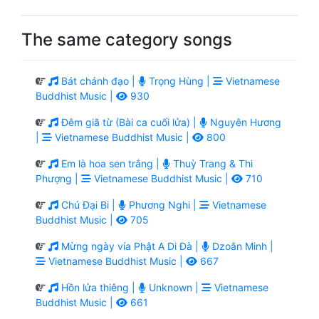
The same category songs
Bát chánh đạo |
Trọng Hùng |
Vietnamese
Buddhist Music |
930
Đêm giã từ (Bài ca cuối lửa) |
Nguyên Hương
|
Vietnamese Buddhist Music |
800
Em là hoa sen trắng |
Thuỳ Trang & Thi
Phượng |
Vietnamese Buddhist Music |
710
Chú Đại Bi |
Phương Nghi |
Vietnamese
Buddhist Music |
705
Mừng ngày vía Phật A Di Đà |
Dzoãn Minh |
Vietnamese Buddhist Music |
667
Hồn lửa thiêng |
Unknown |
Vietnamese
Buddhist Music |
661