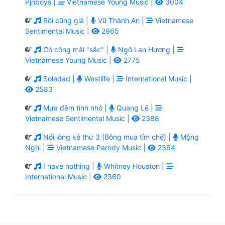
Pjnboys |
Vietnamese Young Music |
3004
Rồi cũng già |
Vũ Thành An |
Vietnamese
Sentimental Music |
2965
Có công mài "sắc" |
Ngô Lan Hương |
Vietnamese Young Music |
2775
Soledad |
Westlife |
International Music |
2583
Mưa đêm tỉnh nhỏ |
Quang Lê |
Vietnamese Sentimental Music |
2388
Nỗi lòng kẻ thứ 3 (Bông mua tím chế) |
Mộng
Nghi |
Vietnamese Parody Music |
2364
I have nothing |
Whitney Houston |
International Music |
2360