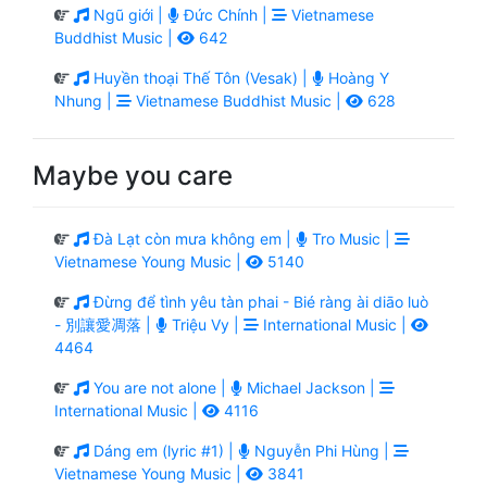
Ngũ giới |
Đức Chính |
Vietnamese
Buddhist Music |
642
Huyền thoại Thế Tôn (Vesak) |
Hoàng Y
Nhung |
Vietnamese Buddhist Music |
628
Maybe you care
Đà Lạt còn mưa không em |
Tro Music |
Vietnamese Young Music |
5140
Đừng để tình yêu tàn phai - Bié ràng ài diāo luò
- 別讓愛凋落 |
Triệu Vy |
International Music |
4464
You are not alone |
Michael Jackson |
International Music |
4116
Dáng em (lyric #1) |
Nguyễn Phi Hùng |
Vietnamese Young Music |
3841