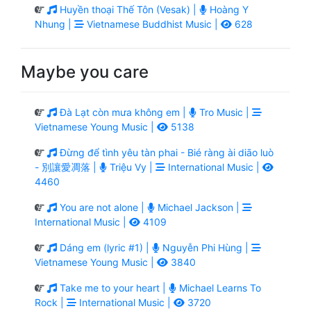
Huyền thoại Thế Tôn (Vesak) |
Hoàng Y
Nhung |
Vietnamese Buddhist Music |
628
Maybe you care
Đà Lạt còn mưa không em |
Tro Music |
Vietnamese Young Music |
5138
Đừng để tình yêu tàn phai - Bié ràng ài diāo luò
- 別讓愛凋落 |
Triệu Vy |
International Music |
4460
You are not alone |
Michael Jackson |
International Music |
4109
Dáng em (lyric #1) |
Nguyễn Phi Hùng |
Vietnamese Young Music |
3840
Take me to your heart |
Michael Learns To
Rock |
International Music |
3720