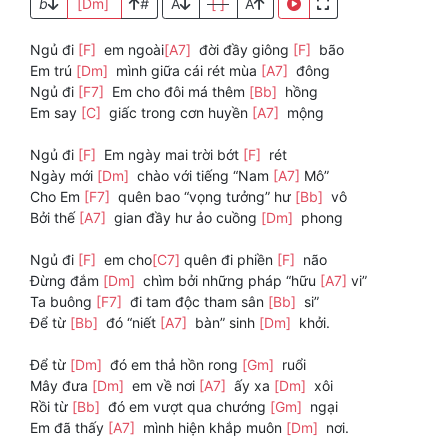
b
[Dm]
#
A
[ ]
A
Ngủ đi
[F]
em ngoài
[A7]
đời đầy giông
[F]
bão
Em trú
[Dm]
mình giữa cái rét mùa
[A7]
đông
Ngủ đi
[F7]
Em cho đôi má thêm
[Bb]
hồng
Em say
[C]
giấc trong cơn huyền
[A7]
mộng
Ngủ đi
[F]
Em ngày mai trời bớt
[F]
rét
Ngày mới
[Dm]
chào với tiếng “Nam
[A7]
Mô”
Cho Em
[F7]
quên bao “vọng tưởng” hư
[Bb]
vô
Bởi thế
[A7]
gian đầy hư ảo cuồng
[Dm]
phong
Ngủ đi
[F]
em cho
[C7]
quên đi phiền
[F]
não
Đừng đắm
[Dm]
chìm bởi những pháp “hữu
[A7]
vi”
Ta buông
[F7]
đi tam độc tham sân
[Bb]
si”
Để từ
[Bb]
đó “niết
[A7]
bàn” sinh
[Dm]
khởi.
Để từ
[Dm]
đó em thả hồn rong
[Gm]
ruổi
Mây đưa
[Dm]
em về nơi
[A7]
ấy xa
[Dm]
xôi
Rồi từ
[Bb]
đó em vượt qua chướng
[Gm]
ngại
Em đã thấy
[A7]
mình hiện khắp muôn
[Dm]
nơi.