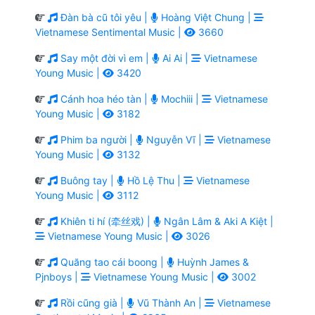
Đàn bà cũ tôi yêu |
Hoàng Việt Chung |
Vietnamese Sentimental Music |
3660
Say một đời vì em |
Ai Ai |
Vietnamese
Young Music |
3420
Cánh hoa héo tàn |
Mochiii |
Vietnamese
Young Music |
3182
Phim ba người |
Nguyễn Vĩ |
Vietnamese
Young Music |
3132
Buông tay |
Hồ Lệ Thu |
Vietnamese
Young Music |
3112
Khiên ti hí (牵丝戏) |
Ngân Lâm & Aki A Kiệt |
Vietnamese Young Music |
3026
Quăng tao cái boong |
Huỳnh James &
Pjnboys |
Vietnamese Young Music |
3002
Rồi cũng già |
Vũ Thành An |
Vietnamese