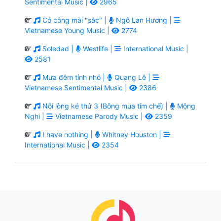
Sentimental Music |
2965
Có công mài "sắc" |
Ngô Lan Hương |
Vietnamese Young Music |
2774
Soledad |
Westlife |
International Music |
2581
Mưa đêm tỉnh nhỏ |
Quang Lê |
Vietnamese Sentimental Music |
2386
Nỗi lòng kẻ thứ 3 (Bông mua tím chế) |
Mộng
Nghi |
Vietnamese Parody Music |
2359
I have nothing |
Whitney Houston |
International Music |
2354