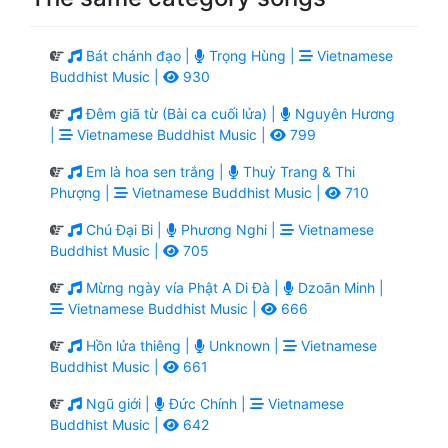
Bát chánh đạo |
Trọng Hùng |
Vietnamese
Buddhist Music |
930
Đêm giã từ (Bài ca cuối lửa) |
Nguyên Hương
|
Vietnamese Buddhist Music |
799
Em là hoa sen trắng |
Thuỳ Trang & Thi
Phượng |
Vietnamese Buddhist Music |
710
Chú Đại Bi |
Phương Nghi |
Vietnamese
Buddhist Music |
705
Mừng ngày vía Phật A Di Đà |
Dzoãn Minh |
Vietnamese Buddhist Music |
666
Hồn lửa thiêng |
Unknown |
Vietnamese
Buddhist Music |
661
Ngũ giới |
Đức Chính |
Vietnamese
Buddhist Music |
642