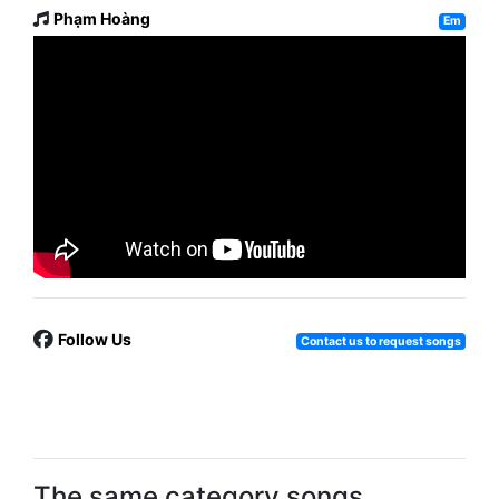
Phạm Hoàng
Em
Follow Us
Contact us to request songs
The same category songs