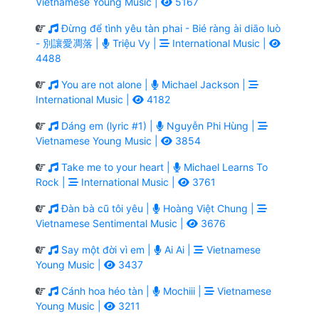
Vietnamese Young Music |
5167
Đừng để tình yêu tàn phai - Bié ràng ài diāo luò
- 別讓愛凋落 |
Triệu Vy |
International Music |
4488
You are not alone |
Michael Jackson |
International Music |
4182
Dáng em (lyric #1) |
Nguyễn Phi Hùng |
Vietnamese Young Music |
3854
Take me to your heart |
Michael Learns To
Rock |
International Music |
3761
Đàn bà cũ tôi yêu |
Hoàng Việt Chung |
Vietnamese Sentimental Music |
3676
Say một đời vì em |
Ai Ai |
Vietnamese
Young Music |
3437
Cánh hoa héo tàn |
Mochiii |
Vietnamese
Young Music |
3211