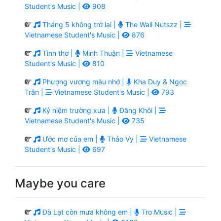
Student's Music |
908
Tháng 5 không trở lại |
The Wall Nutszz |
Vietnamese Student's Music |
876
Tình thơ |
Minh Thuận |
Vietnamese
Student's Music |
810
Phượng vương màu nhớ |
Kha Duy & Ngọc
Trân |
Vietnamese Student's Music |
793
Kỷ niệm trường xưa |
Đăng Khôi |
Vietnamese Student's Music |
735
Ước mơ của em |
Thảo Vy |
Vietnamese
Student's Music |
697
Maybe you care
Đà Lạt còn mưa không em |
Tro Music |