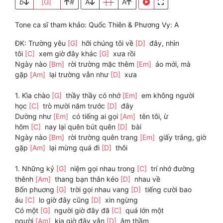
b
[G]
#
A
[ ]
A
Tone ca sĩ tham khảo: Quốc Thiên & Phương Vy: A
ĐK: Trường yêu
[G]
hỡi chúng tôi về
[D]
đây, nhìn
tôi
[C]
xem giờ đây khác
[G]
xưa rồi
Ngày nào
[Bm]
rời trường mặc thêm
[Em]
áo mới, mà
gặp
[Am]
lại trường vẫn như
[D]
xưa
1. Kìa chào
[G]
thầy thầy có nhớ
[Em]
em không người
học
[C]
trò mười năm trước
[D]
đây
Dường như
[Em]
có tiếng ai gọi
[Am]
tên tôi, ừ
hôm
[C]
nay lại quên bút quên
[D]
bài
Ngày nào
[Bm]
rời trường quên trang
[Em]
giấy trắng, giờ
gặp
[Am]
lại mừng quá đi
[D]
thôi
1. Những kỷ
[G]
niệm gọi nhau trong
[C]
trí nhớ đường
thênh
[Am]
thang bạn thân kéo
[D]
nhau về
Bốn phuơng
[G]
trời gọi nhau vang
[D]
tiếng cười bao
âu
[C]
lo giờ đây cũng
[D]
xin ngừng
Có một
[G]
người giờ đây đã
[C]
quá lớn một
người
[Am]
kia giờ đây vẫn
[D]
âm thầm