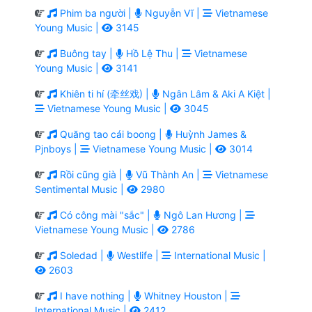
Phim ba người |
Nguyễn Vĩ |
Vietnamese
Young Music |
3145
Buông tay |
Hồ Lệ Thu |
Vietnamese
Young Music |
3141
Khiên ti hí (牵丝戏) |
Ngân Lâm & Aki A Kiệt |
Vietnamese Young Music |
3045
Quăng tao cái boong |
Huỳnh James &
Pjnboys |
Vietnamese Young Music |
3014
Rồi cũng già |
Vũ Thành An |
Vietnamese
Sentimental Music |
2980
Có công mài "sắc" |
Ngô Lan Hương |
Vietnamese Young Music |
2786
Soledad |
Westlife |
International Music |
2603
I have nothing |
Whitney Houston |
International Music |
2412