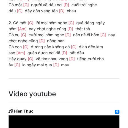
Có một
[G]
người về đâu nơi
[D]
cuối trời nghe
đâu
[C]
đây còn vang tên
[D]
nhau
2. Có một
[G]
lời mọi hôm nghe
[C]
quá đắng ngày
hôm
[Am]
nay chợt nghe cũng
[D]
thật thà
Có nụ
[G]
cười mọi hôm nghe
[D]
não nề ôi hôm
[C]
nay
chợt nghe cũng
[D]
nồng nàn
Có con
[G]
đường nào không có
[C]
đích đến làm
sao
[Am]
quên đựơc nơi đã
[D]
bắt đầu
Hãy quay
[G]
về tìm nhau vang
[D]
tiếng cười cho
âu
[C]
lo ngày mai qua
[D]
mau
Video youtube
Hiền Thục
G