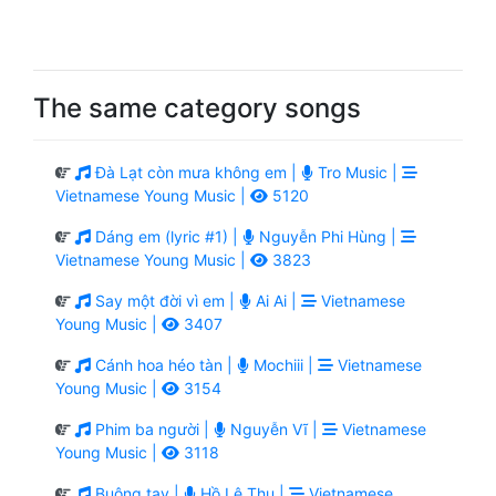
The same category songs
Đà Lạt còn mưa không em |
Tro Music |
Vietnamese Young Music |
5120
Dáng em (lyric #1) |
Nguyễn Phi Hùng |
Vietnamese Young Music |
3823
Say một đời vì em |
Ai Ai |
Vietnamese
Young Music |
3407
Cánh hoa héo tàn |
Mochiii |
Vietnamese
Young Music |
3154
Phim ba người |
Nguyễn Vĩ |
Vietnamese
Young Music |
3118
Buông tay |
Hồ Lệ Thu |
Vietnamese