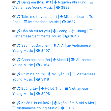
Dáng em (lyric #1) |
Nguyễn Phi Hùng |
Vietnamese Young Music |
3823
Take me to your heart |
Michael Learns To
Rock |
International Music |
3687
Đàn bà cũ tôi yêu |
Hoàng Việt Chung |
Vietnamese Sentimental Music |
3640
Say một đời vì em |
Ai Ai |
Vietnamese
Young Music |
3407
Cánh hoa héo tàn |
Mochiii |
Vietnamese
Young Music |
3154
Phim ba người |
Nguyễn Vĩ |
Vietnamese
Young Music |
3118
Buông tay |
Hồ Lệ Thu |
Vietnamese
Young Music |
3098
Khiên ti hí (牵丝戏) |
Ngân Lâm & Aki A Kiệt |
Vietnamese Young Music |
3015