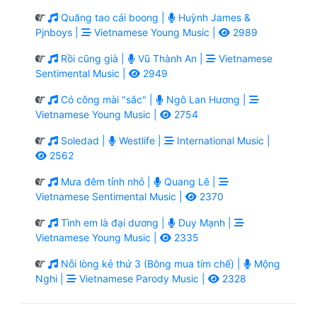
Quăng tao cái boong |
Huỳnh James &
Pjnboys |
Vietnamese Young Music |
2989
Rồi cũng già |
Vũ Thành An |
Vietnamese
Sentimental Music |
2949
Có công mài "sắc" |
Ngô Lan Hương |
Vietnamese Young Music |
2754
Soledad |
Westlife |
International Music |
2562
Mưa đêm tỉnh nhỏ |
Quang Lê |
Vietnamese Sentimental Music |
2370
Tình em là đại dương |
Duy Mạnh |
Vietnamese Young Music |
2335
Nỗi lòng kẻ thứ 3 (Bông mua tím chế) |
Mộng
Nghi |
Vietnamese Parody Music |
2328