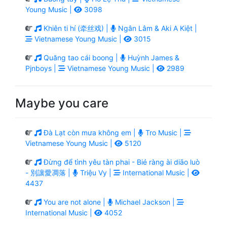
Young Music |
3098
Khiên ti hí (牵丝戏) |
Ngân Lâm & Aki A Kiệt |
Vietnamese Young Music |
3015
Quăng tao cái boong |
Huỳnh James &
Pjnboys |
Vietnamese Young Music |
2989
Maybe you care
Đà Lạt còn mưa không em |
Tro Music |
Vietnamese Young Music |
5120
Đừng để tình yêu tàn phai - Bié ràng ài diāo luò
- 別讓愛凋落 |
Triệu Vy |
International Music |
4437
You are not alone |
Michael Jackson |
International Music |
4052