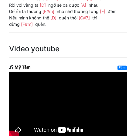
Rồi vội vàng ta
[D]
ngỡ sẽ xa được
[A]
nhau
Để rồi ta thương
[F#m]
nhớ nhớ thương từng
[E]
đêm
Nếu mình không thể
[D]
quên thôi
[C#7]
thì
đừng
[F#m]
quên.
Video youtube
Mỹ Tâm
F#m