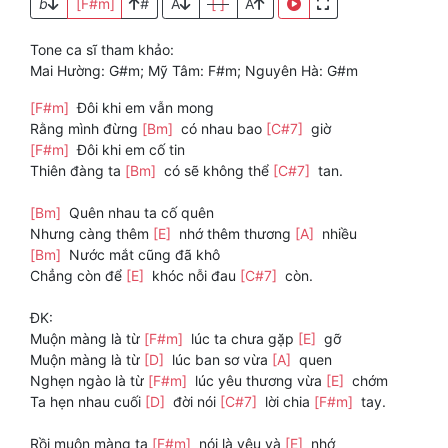
b
[F#m]
#
A
[ ]
A
Tone ca sĩ tham khảo:
Mai Hường: G#m; Mỹ Tâm: F#m; Nguyên Hà: G#m
[F#m]
Đôi khi em vẫn mong
Rằng mình đừng
[Bm]
có nhau bao
[C#7]
giờ
[F#m]
Đôi khi em cố tin
Thiên đàng ta
[Bm]
có sẽ không thể
[C#7]
tan.
[Bm]
Quên nhau ta cố quên
Nhưng càng thêm
[E]
nhớ thêm thương
[A]
nhiều
[Bm]
Nước mắt cũng đã khô
Chẳng còn để
[E]
khóc nỗi đau
[C#7]
còn.
ĐK:
Muộn màng là từ
[F#m]
lúc ta chưa gặp
[E]
gỡ
Muộn màng là từ
[D]
lúc ban sơ vừa
[A]
quen
Nghẹn ngào là từ
[F#m]
lúc yêu thương vừa
[E]
chớm
Ta hẹn nhau cuối
[D]
đời nói
[C#7]
lời chia
[F#m]
tay.
Rồi muộn màng ta
[F#m]
nói là yêu và
[E]
nhớ