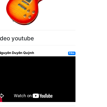
ideo youtube
Nguyễn Duyên Quỳnh
F#m