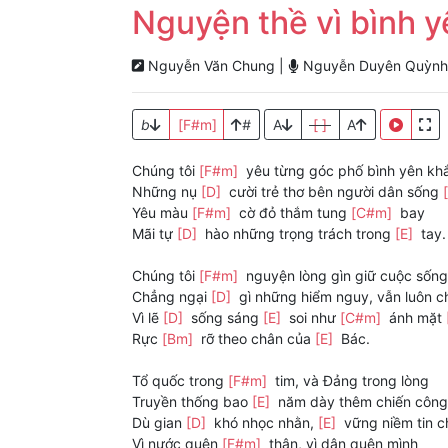
Nguyện thề vì bình y
Nguyễn Văn Chung |
Nguyễn Duyên Quỳnh
b
[F#m]
#
A
[ ]
A
Chúng tôi
[F#m]
yêu từng góc phố bình yên k
Những nụ
[D]
cười trẻ thơ bên người dân sống
Yêu màu
[F#m]
cờ đỏ thắm tung
[C#m]
bay
Mãi tự
[D]
hào những trọng trách trong
[E]
tay.
Chúng tôi
[F#m]
nguyện lòng gìn giữ cuộc sốn
Chẳng ngại
[D]
gì những hiểm nguy, vẫn luôn c
Vì lẽ
[D]
sống sáng
[E]
soi như
[C#m]
ánh mặt
Rực
[Bm]
rỡ theo chân của
[E]
Bác.
Tổ quốc trong
[F#m]
tim, và Đảng trong lòng
Truyền thống bao
[E]
năm dày thêm chiến công
Dù gian
[D]
khó nhọc nhằn,
[E]
vững niềm tin c
Vì nước quên
[F#m]
thân, vì dân quên mình