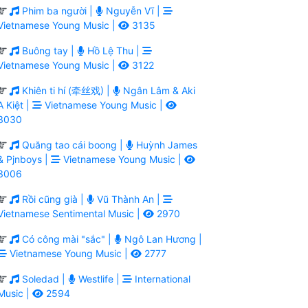
Phim ba người |
Nguyễn Vĩ |
Vietnamese Young Music |
3135
Buông tay |
Hồ Lệ Thu |
Vietnamese Young Music |
3122
Khiên ti hí (牵丝戏) |
Ngân Lâm & Aki
A Kiệt |
Vietnamese Young Music |
3030
Quăng tao cái boong |
Huỳnh James
& Pjnboys |
Vietnamese Young Music |
3006
Rồi cũng già |
Vũ Thành An |
Vietnamese Sentimental Music |
2970
Có công mài "sắc" |
Ngô Lan Hương |
Vietnamese Young Music |
2777
Soledad |
Westlife |
International
Music |
2594