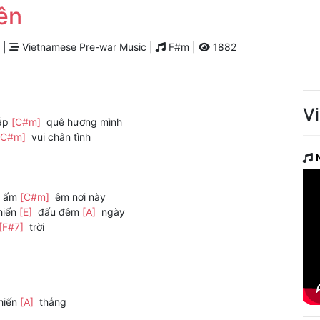
ên
 |
Vietnamese Pre-war Music |
F#m |
1882
V
hắp
[C#m]
quê hương mình
[C#m]
vui chân tình
g ấm
[C#m]
êm nơi này
hiến
[E]
đấu đêm
[A]
ngày
[F#7]
trời
hiến
[A]
thắng