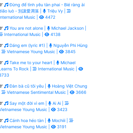
Đừng để tình yêu tàn phai - Bié ràng ài
diāo luò - 別讓愛凋落 |
Triệu Vy |
International Music |
4472
You are not alone |
Michael Jackson |
International Music |
4138
Dáng em (lyric #1) |
Nguyễn Phi Hùng
|
Vietnamese Young Music |
3845
Take me to your heart |
Michael
Learns To Rock |
International Music |
3733
Đàn bà cũ tôi yêu |
Hoàng Việt Chung
|
Vietnamese Sentimental Music |
3666
Say một đời vì em |
Ai Ai |
Vietnamese Young Music |
3423
Cánh hoa héo tàn |
Mochiii |
Vietnamese Young Music |
3191