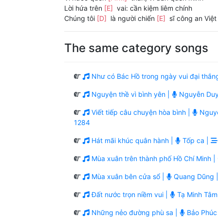
Lời hứa trên
[E]
vai: cần kiệm liêm chính
Chúng tôi
[D]
là người chiến
[E]
sĩ công an Việ
The same category songs
Như có Bác Hồ trong ngày vui đại thắn
Nguyện thề vì bình yên |
Nguyễn Duy
Viết tiếp câu chuyện hòa bình |
Nguyễ
1284
Hát mãi khúc quân hành |
Tốp ca |
Mùa xuân trên thành phố Hồ Chí Minh |
Mùa xuân bên cửa sổ |
Quang Dũng 
Đất nước trọn niềm vui |
Tạ Minh Tâm
Những nẻo đường phù sa |
Bảo Phúc