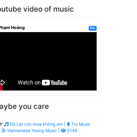
outube video of music
Phạm Hoàng
Dm
aybe you care
Đà Lạt còn mưa không em |
Tro Music
|
Vietnamese Young Music |
5146