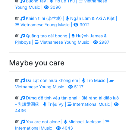
Buông tay |
Hồ Lệ Thu |
Vietnamese
Young Music |
3096
Khiên ti hí (牵丝戏) |
Ngân Lâm & Aki A Kiệt |
Vietnamese Young Music |
3012
Quăng tao cái boong |
Huỳnh James &
Pjnboys |
Vietnamese Young Music |
2987
Maybe you care
Đà Lạt còn mưa không em |
Tro Music |
Vietnamese Young Music |
5117
Đừng để tình yêu tàn phai - Bié ràng ài diāo luò
- 別讓愛凋落 |
Triệu Vy |
International Music |
4436
You are not alone |
Michael Jackson |
International Music |
4043