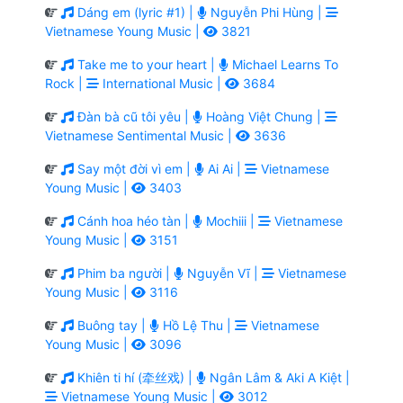
Dáng em (lyric #1) |
Nguyễn Phi Hùng |
Vietnamese Young Music |
3821
Take me to your heart |
Michael Learns To
Rock |
International Music |
3684
Đàn bà cũ tôi yêu |
Hoàng Việt Chung |
Vietnamese Sentimental Music |
3636
Say một đời vì em |
Ai Ai |
Vietnamese
Young Music |
3403
Cánh hoa héo tàn |
Mochiii |
Vietnamese
Young Music |
3151
Phim ba người |
Nguyễn Vĩ |
Vietnamese
Young Music |
3116
Buông tay |
Hồ Lệ Thu |
Vietnamese
Young Music |
3096
Khiên ti hí (牵丝戏) |
Ngân Lâm & Aki A Kiệt |
Vietnamese Young Music |
3012