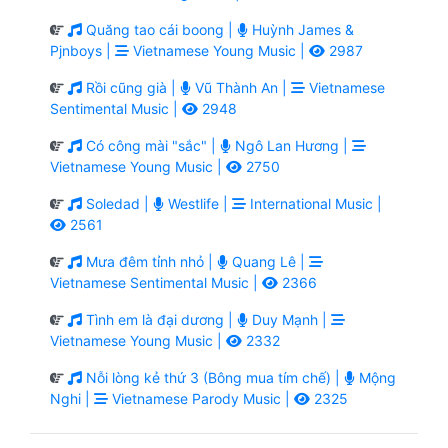
Quăng tao cái boong |
Huỳnh James &
Pjnboys |
Vietnamese Young Music |
2987
Rồi cũng già |
Vũ Thành An |
Vietnamese
Sentimental Music |
2948
Có công mài "sắc" |
Ngô Lan Hương |
Vietnamese Young Music |
2750
Soledad |
Westlife |
International Music |
2561
Mưa đêm tỉnh nhỏ |
Quang Lê |
Vietnamese Sentimental Music |
2366
Tình em là đại dương |
Duy Mạnh |
Vietnamese Young Music |
2332
Nỗi lòng kẻ thứ 3 (Bông mua tím chế) |
Mộng
Nghi |
Vietnamese Parody Music |
2325