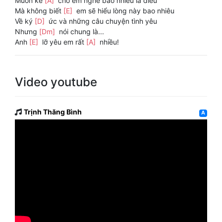
Muốn kể
[A]
cho em nghe bao nhiêu là điều
Mà không biết
[E]
em sẽ hiểu lòng này bao nhiêu
Về ký
[D]
ức và những câu chuyện tình yêu
Nhưng
[Dm]
nói chung là...
Anh
[E]
lỡ yêu em rất
[A]
nhiều!
Video youtube
Trịnh Thăng Bình
A