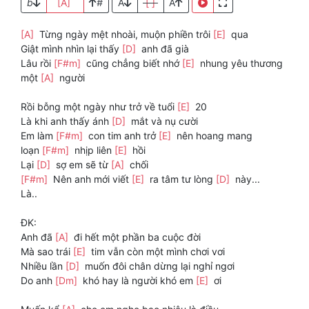
b
[A]
#
A
[ ]
A
[A]
Từng ngày mệt nhoài, muộn phiền trôi
[E]
qua
Giật mình nhìn lại thấy
[D]
anh đã già
Lâu rồi
[F#m]
cũng chẳng biết nhớ
[E]
nhung yêu thương
một
[A]
người
Rồi bỗng một ngày như trở về tuổi
[E]
20
Là khi anh thấy ánh
[D]
mắt và nụ cười
Em làm
[F#m]
con tim anh trở
[E]
nên hoang mang
loạn
[F#m]
nhịp liên
[E]
hồi
Lại
[D]
sợ em sẽ từ
[A]
chối
[F#m]
Nên anh mới viết
[E]
ra tâm tư lòng
[D]
này...
Là..
ĐK:
Anh đã
[A]
đi hết một phần ba cuộc đời
Mà sao trái
[E]
tim vẫn còn một mình chơi vơi
Nhiều lần
[D]
muốn đôi chân dừng lại nghỉ ngơi
Do anh
[Dm]
khó hay là người khó em
[E]
ơi