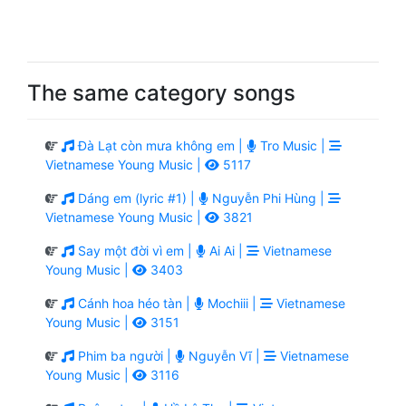
The same category songs
Đà Lạt còn mưa không em |
Tro Music |
Vietnamese Young Music |
5117
Dáng em (lyric #1) |
Nguyễn Phi Hùng |
Vietnamese Young Music |
3821
Say một đời vì em |
Ai Ai |
Vietnamese
Young Music |
3403
Cánh hoa héo tàn |
Mochiii |
Vietnamese
Young Music |
3151
Phim ba người |
Nguyễn Vĩ |
Vietnamese
Young Music |
3116