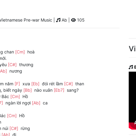
Vietnamese Pre-war Music |
Ab |
105
V
ng chan
[Cm]
hoà
ới.
 yêu
[C#]
thương
[Ab]
nương
ăm năm
[F]
xưa
[Eb]
đói rét lầm
[C#]
than
, biết ngày
[Bb]
nào xuân
[Eb7]
sang?
ớ Bác
[Cm]
Hồ
7]
ngàn lời ngợi
[Ab]
ca
Bác
[Cm]
Hồ
n
m núi
[C#]
rừng
i
[Ab]
đi