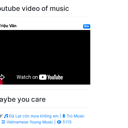
outube video of music
Triệu Vân
Bm
aybe you care
Đà Lạt còn mưa không em |
Tro Music
|
Vietnamese Young Music |
5115