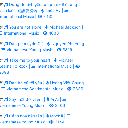
Đừng để tình yêu tàn phai - Bié ràng ài
diāo luò - 別讓愛凋落 |
Triệu Vy |
International Music |
4432
You are not alone |
Michael Jackson |
International Music |
4038
Dáng em (lyric #1) |
Nguyễn Phi Hùng
|
Vietnamese Young Music |
3819
Take me to your heart |
Michael
Learns To Rock |
International Music |
3683
Đàn bà cũ tôi yêu |
Hoàng Việt Chung
|
Vietnamese Sentimental Music |
3636
Say một đời vì em |
Ai Ai |
Vietnamese Young Music |
3403
Cánh hoa héo tàn |
Mochiii |
Vietnamese Young Music |
3144