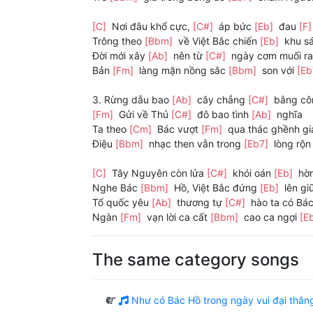
[C]
Nơi đâu khổ cực,
[C#]
áp bức
[Eb]
đau
[F
Trông theo
[Bbm]
về Việt Bắc chiến
[Eb]
khu s
Đời mới xây
[Ab]
nên từ
[C#]
ngày cơm muối r
Bản
[Fm]
làng mặn nồng sắc
[Bbm]
son với
[E
3. Rừng dẫu bao
[Ab]
cây chẳng
[C#]
bằng cô
[Fm]
Gửi về Thủ
[C#]
đô bao tình
[Ab]
nghĩa
Ta theo
[Cm]
Bác vượt
[Fm]
qua thác ghềnh g
Điệu
[Bbm]
nhạc then vẫn trong
[Eb7]
lòng rộ
[C]
Tây Nguyên còn lửa
[C#]
khói oán
[Eb]
hờn
Nghe Bác
[Bbm]
Hồ, Việt Bắc đứng
[Eb]
lên gi
Tổ quốc yêu
[Ab]
thương tự
[C#]
hào ta có Bá
Ngàn
[Fm]
vạn lời ca cất
[Bbm]
cao ca ngợi
[E
The same category songs
Như có Bác Hồ trong ngày vui đại thắn