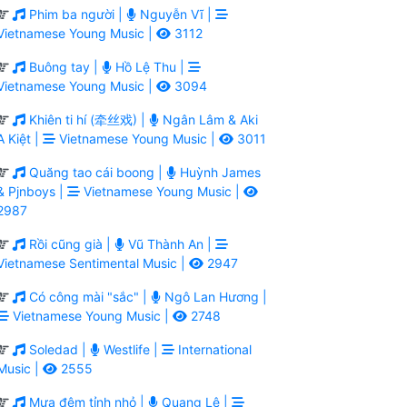
Phim ba người |
Nguyễn Vĩ |
Vietnamese Young Music |
3112
Buông tay |
Hồ Lệ Thu |
Vietnamese Young Music |
3094
Khiên ti hí (牵丝戏) |
Ngân Lâm & Aki
A Kiệt |
Vietnamese Young Music |
3011
Quăng tao cái boong |
Huỳnh James
& Pjnboys |
Vietnamese Young Music |
2987
Rồi cũng già |
Vũ Thành An |
Vietnamese Sentimental Music |
2947
Có công mài "sắc" |
Ngô Lan Hương |
Vietnamese Young Music |
2748
Soledad |
Westlife |
International
Music |
2555
Mưa đêm tỉnh nhỏ |
Quang Lê |