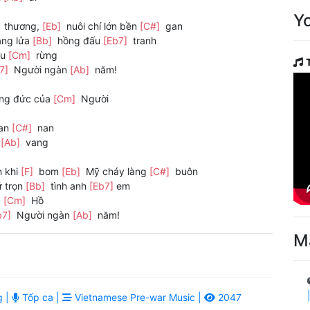
Y
]
thương,
[Eb]
nuôi chí lớn bền
[C#]
gan
áng lửa
[Bb]
hồng đấu
[Eb7]
tranh
au
[Cm]
rừng
b7]
Người ngàn
[Ab]
năm!
ng đức của
[Cm]
Người
ian
[C#]
nan
n
[Ab]
vang
 khi
[F]
bom
[Eb]
Mỹ cháy làng
[C#]
buôn
ữ trọn
[Bb]
tình anh
[Eb7]
em
c
[Cm]
Hồ
b7]
Người ngàn
[Ab]
năm!
M
g |
Tốp ca |
Vietnamese Pre-war Music |
2047