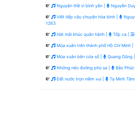
Nguyện thề vì bình yên |
Nguyễn Duy
Viết tiếp câu chuyện hòa bình |
Nguyễ
1263
Hát mãi khúc quân hành |
Tốp ca |
Mùa xuân trên thành phố Hồ Chí Minh |
Mùa xuân bên cửa sổ |
Quang Dũng 
Những nẻo đường phù sa |
Bảo Phúc
Đất nước trọn niềm vui |
Tạ Minh Tâm