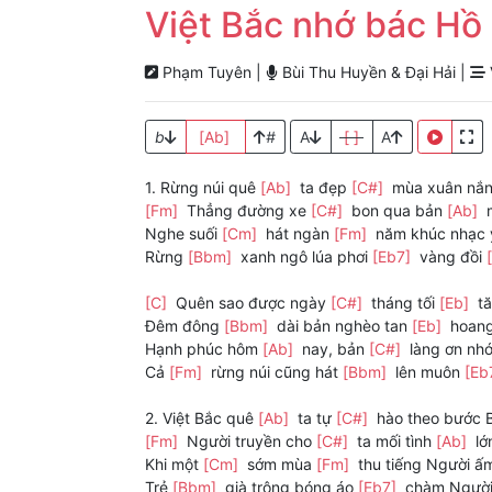
Việt Bắc nhớ bác Hồ
Phạm Tuyên |
Bùi Thu Huyền & Đại Hải |
b
[Ab]
#
A
[ ]
A
1. Rừng núi quê
[Ab]
ta đẹp
[C#]
mùa xuân nắ
[Fm]
Thẳng đường xe
[C#]
bon qua bản
[Ab]
m
Nghe suối
[Cm]
hát ngàn
[Fm]
năm khúc nhạc
Rừng
[Bbm]
xanh ngô lúa phơi
[Eb7]
vàng đồi
[C]
Quên sao được ngày
[C#]
tháng tối
[Eb]
t
Đêm đông
[Bbm]
dài bản nghèo tan
[Eb]
hoang
Hạnh phúc hôm
[Ab]
nay, bản
[C#]
làng ơn nh
Cả
[Fm]
rừng núi cũng hát
[Bbm]
lên muôn
[Eb
2. Việt Bắc quê
[Ab]
ta tự
[C#]
hào theo bước 
[Fm]
Người truyền cho
[C#]
ta mối tình
[Ab]
lớ
Khi một
[Cm]
sớm mùa
[Fm]
thu tiếng Người ấ
Trẻ
[Bbm]
già trông bóng áo
[Eb7]
chàm Ngườ