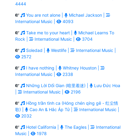
4444
You are not alone |
Michael Jackson |
International Music |
4093
Take me to your heart |
Michael Learns To
Rock |
International Music |
3704
Soledad |
Westlife |
International Music |
2572
I have nothing |
Whitney Houston |
International Music |
2338
Những Lời Dối Gian (暗里着迷) |
Lưu Đức Hoa
|
International Music |
2196
Hồng trần tình ca (Hóng chén qíng gē - 红尘情
歌) |
Cao An & Hắc Áp Tử |
International Music |
2032
Hotel California |
The Eagles |
International
Music |
1978