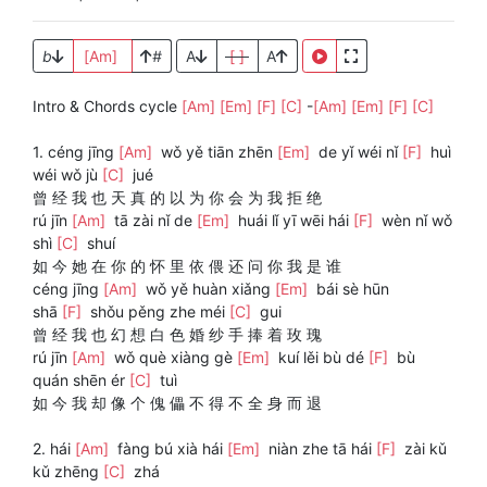
b
[Am]
#
A
[ ]
A
Intro & Chords cycle
[Am]
[Em]
[F]
[C]
-
[Am]
[Em]
[F]
[C]
1. céng jīng
[Am]
wǒ yě tiān zhēn
[Em]
de yǐ wéi nǐ
[F]
huì
wéi wǒ jù
[C]
jué
曾 经 我 也 天 真 的 以 为 你 会 为 我 拒 绝
rú jīn
[Am]
tā zài nǐ de
[Em]
huái lǐ yī wēi hái
[F]
wèn nǐ wǒ
shì
[C]
shuí
如 今 她 在 你 的 怀 里 依 偎 还 问 你 我 是 谁
céng jīng
[Am]
wǒ yě huàn xiǎng
[Em]
bái sè hūn
shā
[F]
shǒu pěng zhe méi
[C]
gui
曾 经 我 也 幻 想 白 色 婚 纱 手 捧 着 玫 瑰
rú jīn
[Am]
wǒ què xiàng gè
[Em]
kuí lěi bù dé
[F]
bù
quán shēn ér
[C]
tuì
如 今 我 却 像 个 傀 儡 不 得 不 全 身 而 退
2. hái
[Am]
fàng bú xià hái
[Em]
niàn zhe tā hái
[F]
zài kǔ
kǔ zhēng
[C]
zhá