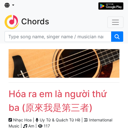
Chords
Hóa ra em là người thứ
ba (原來我是第三者)
Nhạc Hoa |
Uy Tử & Quách Tử Hề |
International
Music |
Am |
117