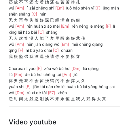
还 放 不 下 还 念 着 她 还 在 苦 苦 挣 扎
wú
[Am]
lì zài zhēng shī
[Em]
luò hǎo shēn yǐ
[F]
jīng mǎn
shēn shāng
[C]
hén
无 力 再 争 失 落 好 深 已 经 满 身 伤 痕
wú
[Am]
rén huān xiào méi
[Em]
rén néng le mèng
[F]
lǐ
xǐng lái hǎo bēi
[C]
shāng
无 人 欢 笑 没 人 能 了 梦 里 醒 来 好 悲 伤
wǒ
[Am]
hěn jiān qiáng wǒ
[Em]
méi chěng qiáng
qǐng
[F]
nǐ bú yào chāi
[C]
chuān
我 很 坚 强 我 没 逞 强 请 你 不 要 拆 穿
Chorus: nǐ yào
[F]
zǒu wǒ bú huì
[Dm]
liú qiáng
liú
[Em]
de bú huì chēng tài
[Am]
jiǔ
你 要 走 我 不 会 留 强 留 的 不 会 撑 太 久
yuàn shí
[F]
jiān tài cán rěn lèi huàn bù lái yǒng héng shì
wǒ
[Dm]
rù xì dé tài
[E7]
zhēn
怨 时 间 太 残 忍 泪 换 不 来 永 恒 是 我 入 戏 得 太 真
Video youtube