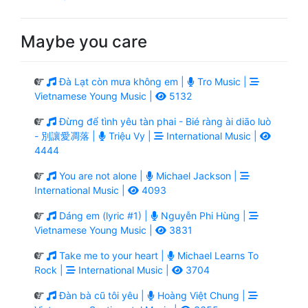
Maybe you care
Đà Lạt còn mưa không em |
Tro Music |
Vietnamese Young Music |
5132
Đừng để tình yêu tàn phai - Bié ràng ài diāo luò
- 別讓愛凋落 |
Triệu Vy |
International Music |
4444
You are not alone |
Michael Jackson |
International Music |
4093
Dáng em (lyric #1) |
Nguyễn Phi Hùng |
Vietnamese Young Music |
3831
Take me to your heart |
Michael Learns To
Rock |
International Music |
3704
Đàn bà cũ tôi yêu |
Hoàng Việt Chung |