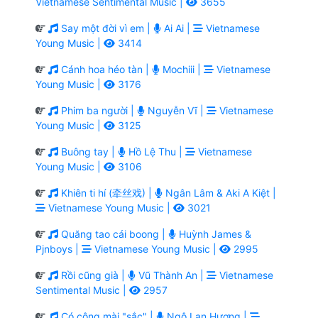
Vietnamese Sentimental Music |
3655
Say một đời vì em |
Ai Ai |
Vietnamese
Young Music |
3414
Cánh hoa héo tàn |
Mochiii |
Vietnamese
Young Music |
3176
Phim ba người |
Nguyễn Vĩ |
Vietnamese
Young Music |
3125
Buông tay |
Hồ Lệ Thu |
Vietnamese
Young Music |
3106
Khiên ti hí (牵丝戏) |
Ngân Lâm & Aki A Kiệt |
Vietnamese Young Music |
3021
Quăng tao cái boong |
Huỳnh James &
Pjnboys |
Vietnamese Young Music |
2995
Rồi cũng già |
Vũ Thành An |
Vietnamese
Sentimental Music |
2957
Có công mài "sắc" |
Ngô Lan Hương |