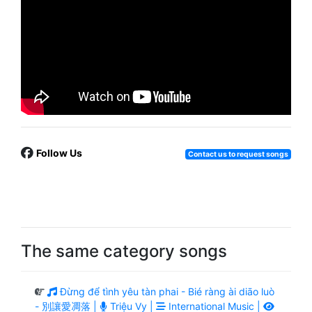
Follow Us
Contact us to request songs
The same category songs
Đừng để tình yêu tàn phai - Bié ràng ài diāo luò
- 別讓愛凋落 |
Triệu Vy |
International Music |