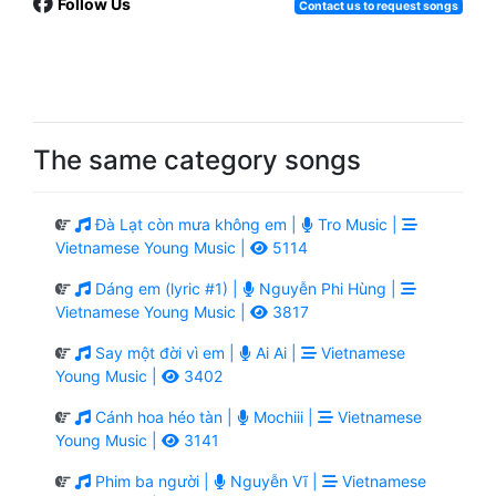
Follow Us
Contact us to request songs
The same category songs
Đà Lạt còn mưa không em |
Tro Music |
Vietnamese Young Music |
5114
Dáng em (lyric #1) |
Nguyễn Phi Hùng |
Vietnamese Young Music |
3817
Say một đời vì em |
Ai Ai |
Vietnamese
Young Music |
3402
Cánh hoa héo tàn |
Mochiii |
Vietnamese
Young Music |
3141
Phim ba người |
Nguyễn Vĩ |
Vietnamese