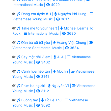
International Music |
4029
Dáng em (lyric #1) |
Nguyễn Phi Hùng |
Vietnamese Young Music |
3817
Take me to your heart |
Michael Learns To
Rock |
International Music |
3680
Đàn bà cũ tôi yêu |
Hoàng Việt Chung |
Vietnamese Sentimental Music |
3634
Say một đời vì em |
Ai Ai |
Vietnamese
Young Music |
3402
Cánh hoa héo tàn |
Mochiii |
Vietnamese
Young Music |
3141
Phim ba người |
Nguyễn Vĩ |
Vietnamese
Young Music |
3112
Buông tay |
Hồ Lệ Thu |
Vietnamese
Young Music |
3092