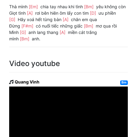
Thà mình
[Em]
chia tay nhau khi tình
[Bm]
yêu không còn
Giọt tình
[A]
rơi bên hiên ôm lấy con tim
[D]
ưu phiền
[G]
Hãy xoá hết từng bàn
[A]
chân em qua
Đừng
[F#m]
có nuối tiếc những giấc
[Bm]
mơ qua rồi
Mình
[G]
anh lang thang
[A]
miền cát trắng
mình
[Bm]
anh.
Video youtube
Quang Vinh
Bm