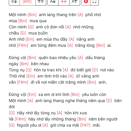
b
[Bm]
#
A
[ ]
A
Một mình
[Bm]
anh lang thang trên
[A]
phố nhớ
mùa
[Bm]
mưa qua
Còn mình
[G]
anh cô đơn nỗi
[A]
nhớ những
chiều
[D]
mưa buồn
Anh nhớ
[Em]
em mùa thu đầy
[A]
nắng anh
nhớ
[F#m]
em từng đêm mưa
[A]
trắng lòng
[Bm]
ai.
Đừng vội
[Bm]
quên bao nhiêu yêu
[A]
dấu tháng
ngày
[Bm]
bên nhau
Từng nụ
[G]
hôn ta trao khi
[A]
đó biết giờ
[D]
nơi nào
Thôi nhé
[Em]
em tình trôi vào
[A]
dĩ vãng anh
vẫn
[F#m]
đi về nơi miền cãt trắng mình
[Bm]
anh.
Đừng vội
[Em]
xa em ơi khi tình
[Bm]
yêu luôn còn
Một mình
[A]
anh lang thang nghe tháng năm qua
[D]
bên
đời
[G]
Hãy nhớ lấy từng nụ
[A]
hôn khi xưa
Và
[F#m]
hãy nhớ lấy những tháng
[Bm]
năm bên người
[G]
Người yêu ơi
[A]
giờ chia xa mãi
[F#7]
mãi.