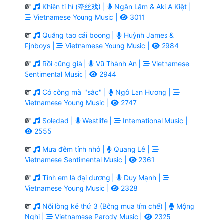
Khiên ti hí (牵丝戏) |
Ngân Lâm & Aki A Kiệt |
Vietnamese Young Music |
3011
Quăng tao cái boong |
Huỳnh James &
Pjnboys |
Vietnamese Young Music |
2984
Rồi cũng già |
Vũ Thành An |
Vietnamese
Sentimental Music |
2944
Có công mài "sắc" |
Ngô Lan Hương |
Vietnamese Young Music |
2747
Soledad |
Westlife |
International Music |
2555
Mưa đêm tỉnh nhỏ |
Quang Lê |
Vietnamese Sentimental Music |
2361
Tình em là đại dương |
Duy Mạnh |
Vietnamese Young Music |
2328
Nỗi lòng kẻ thứ 3 (Bông mua tím chế) |
Mộng
Nghi |
Vietnamese Parody Music |
2325