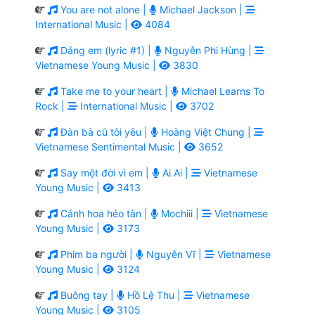
You are not alone |
Michael Jackson |
International Music |
4084
Dáng em (lyric #1) |
Nguyễn Phi Hùng |
Vietnamese Young Music |
3830
Take me to your heart |
Michael Learns To
Rock |
International Music |
3702
Đàn bà cũ tôi yêu |
Hoàng Việt Chung |
Vietnamese Sentimental Music |
3652
Say một đời vì em |
Ai Ai |
Vietnamese
Young Music |
3413
Cánh hoa héo tàn |
Mochiii |
Vietnamese
Young Music |
3173
Phim ba người |
Nguyễn Vĩ |
Vietnamese
Young Music |
3124
Buông tay |
Hồ Lệ Thu |
Vietnamese
Young Music |
3105