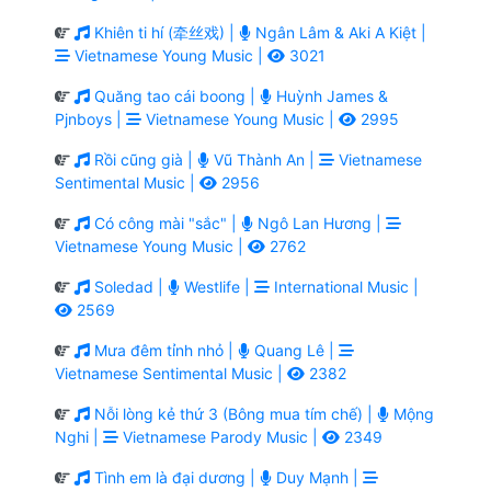
Khiên ti hí (牵丝戏) |
Ngân Lâm & Aki A Kiệt |
Vietnamese Young Music |
3021
Quăng tao cái boong |
Huỳnh James &
Pjnboys |
Vietnamese Young Music |
2995
Rồi cũng già |
Vũ Thành An |
Vietnamese
Sentimental Music |
2956
Có công mài "sắc" |
Ngô Lan Hương |
Vietnamese Young Music |
2762
Soledad |
Westlife |
International Music |
2569
Mưa đêm tỉnh nhỏ |
Quang Lê |
Vietnamese Sentimental Music |
2382
Nỗi lòng kẻ thứ 3 (Bông mua tím chế) |
Mộng
Nghi |
Vietnamese Parody Music |
2349
Tình em là đại dương |
Duy Mạnh |