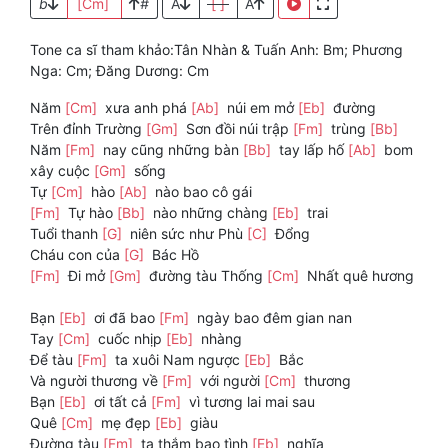
b
[Cm]
#
A
[ ]
A
Tone ca sĩ tham khảo:Tân Nhàn & Tuấn Anh: Bm; Phương
Nga: Cm; Đăng Dương: Cm
Năm
[Cm]
xưa anh phá
[Ab]
núi em mở
[Eb]
đường
Trên đỉnh Trường
[Gm]
Sơn đồi núi trập
[Fm]
trùng
[Bb]
Năm
[Fm]
nay cũng những bàn
[Bb]
tay lấp hố
[Ab]
bom
xây cuộc
[Gm]
sống
Tự
[Cm]
hào
[Ab]
nào bao cô gái
[Fm]
Tự hào
[Bb]
nào những chàng
[Eb]
trai
Tuổi thanh
[G]
niên sức như Phù
[C]
Đổng
Cháu con của
[G]
Bác Hồ
[Fm]
Đi mở
[Gm]
đường tàu Thống
[Cm]
Nhất quê hương
Bạn
[Eb]
ơi đã bao
[Fm]
ngày bao đêm gian nan
Tay
[Cm]
cuốc nhịp
[Eb]
nhàng
Để tàu
[Fm]
ta xuôi Nam ngược
[Eb]
Bắc
Và người thương về
[Fm]
với người
[Cm]
thương
Bạn
[Eb]
ơi tất cả
[Fm]
vì tương lai mai sau
Quê
[Cm]
mẹ đẹp
[Eb]
giàu
Đường tàu
[Fm]
ta thắm bao tình
[Eb]
nghĩa