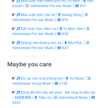
Mùa xuân trên thành phố Hồ Chí Minh |
Như
Quỳnh |
Vietnamese Pre-war Music |
910
Mùa xuân bên cửa sổ |
Quang Dũng |
Vietnamese Pre-war Music |
870
Đất nước trọn niềm vui |
Tạ Minh Tâm |
Vietnamese Pre-war Music |
838
Những nẻo đường phù sa |
Bảo Phúc |
Vietnamese Pre-war Music |
833
Maybe you care
Đà Lạt còn mưa không em |
Tro Music |
Vietnamese Young Music |
5128
Đừng để tình yêu tàn phai - Bié ràng ài diāo luò
- 別讓愛凋落 |
Triệu Vy |
International Music |
4442