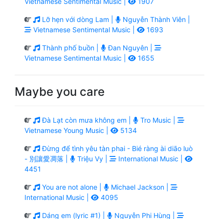
Vietnamese Sentimental Music |
1907
Lỡ hẹn với dòng Lam |
Nguyễn Thành Viên |
Vietnamese Sentimental Music |
1693
Thành phố buồn |
Đan Nguyên |
Vietnamese Sentimental Music |
1655
Maybe you care
Đà Lạt còn mưa không em |
Tro Music |
Vietnamese Young Music |
5134
Đừng để tình yêu tàn phai - Bié ràng ài diāo luò
- 別讓愛凋落 |
Triệu Vy |
International Music |
4451
You are not alone |
Michael Jackson |
International Music |
4095
Dáng em (lyric #1) |
Nguyễn Phi Hùng |