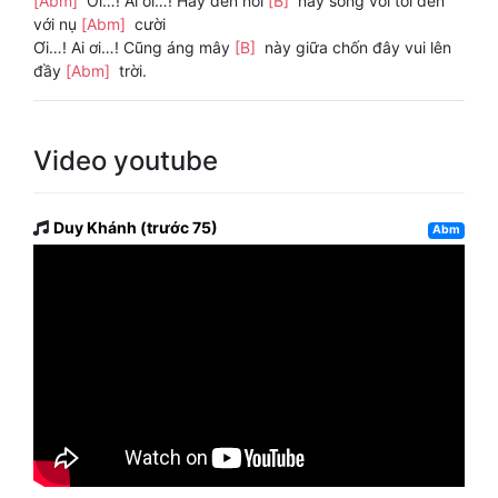
[Abm]
Ơi…! Ai ơi…! Hãy đến nơi
[B]
này sống với tôi đến
với nụ
[Abm]
cười
Ơi…! Ai ơi…! Cũng áng mây
[B]
này giữa chốn đây vui lên
đầy
[Abm]
trời.
Video youtube
Duy Khánh (trước 75)
Abm