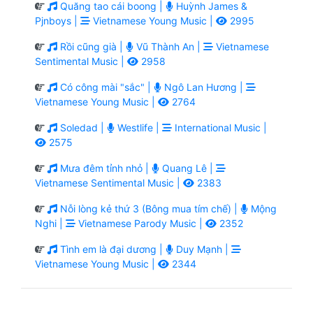
Quăng tao cái boong |
Huỳnh James &
Pjnboys |
Vietnamese Young Music |
2995
Rồi cũng già |
Vũ Thành An |
Vietnamese
Sentimental Music |
2958
Có công mài "sắc" |
Ngô Lan Hương |
Vietnamese Young Music |
2764
Soledad |
Westlife |
International Music |
2575
Mưa đêm tỉnh nhỏ |
Quang Lê |
Vietnamese Sentimental Music |
2383
Nỗi lòng kẻ thứ 3 (Bông mua tím chế) |
Mộng
Nghi |
Vietnamese Parody Music |
2352
Tình em là đại dương |
Duy Mạnh |
Vietnamese Young Music |
2344