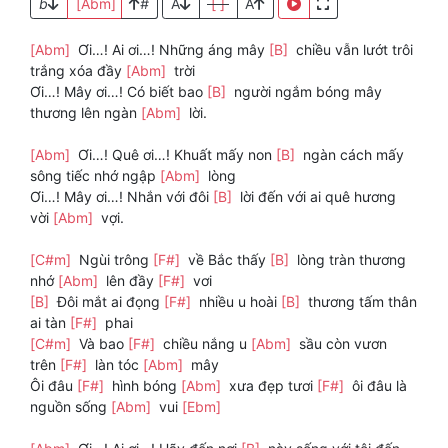
b
[Abm]
#
A
[ ]
A
[Abm]
Ơi…! Ai ơi…! Những áng mây
[B]
chiều vẫn lướt trôi
trắng xóa đầy
[Abm]
trời
Ơi…! Mây ơi…! Có biết bao
[B]
người ngắm bóng mây
thương lên ngàn
[Abm]
lời.
[Abm]
Ơi…! Quê ơi…! Khuất mấy non
[B]
ngàn cách mấy
sông tiếc nhớ ngập
[Abm]
lòng
Ơi…! Mây ơi…! Nhắn với đôi
[B]
lời đến với ai quê hương
vời
[Abm]
vợi.
[C#m]
Ngùi trông
[F#]
về Bắc thấy
[B]
lòng tràn thương
nhớ
[Abm]
lên đầy
[F#]
vơi
[B]
Đôi mắt ai đọng
[F#]
nhiều u hoài
[B]
thương tấm thân
ai tàn
[F#]
phai
[C#m]
Và bao
[F#]
chiều nắng u
[Abm]
sầu còn vươn
trên
[F#]
làn tóc
[Abm]
mây
Ôi đâu
[F#]
hình bóng
[Abm]
xưa đẹp tươi
[F#]
ôi đâu là
nguồn sống
[Abm]
vui
[Ebm]