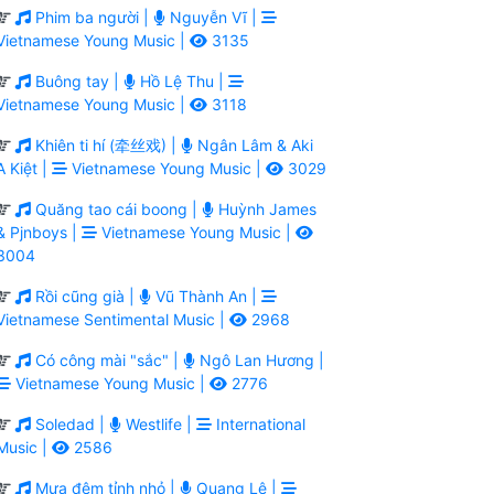
Phim ba người |
Nguyễn Vĩ |
Vietnamese Young Music |
3135
Buông tay |
Hồ Lệ Thu |
Vietnamese Young Music |
3118
Khiên ti hí (牵丝戏) |
Ngân Lâm & Aki
A Kiệt |
Vietnamese Young Music |
3029
Quăng tao cái boong |
Huỳnh James
& Pjnboys |
Vietnamese Young Music |
3004
Rồi cũng già |
Vũ Thành An |
Vietnamese Sentimental Music |
2968
Có công mài "sắc" |
Ngô Lan Hương |
Vietnamese Young Music |
2776
Soledad |
Westlife |
International
Music |
2586
Mưa đêm tỉnh nhỏ |
Quang Lê |