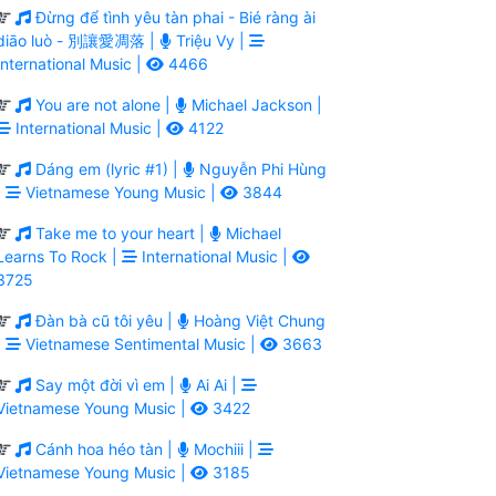
Đừng để tình yêu tàn phai - Bié ràng ài
diāo luò - 別讓愛凋落 |
Triệu Vy |
International Music |
4466
You are not alone |
Michael Jackson |
International Music |
4122
Dáng em (lyric #1) |
Nguyễn Phi Hùng
|
Vietnamese Young Music |
3844
Take me to your heart |
Michael
Learns To Rock |
International Music |
3725
Đàn bà cũ tôi yêu |
Hoàng Việt Chung
|
Vietnamese Sentimental Music |
3663
Say một đời vì em |
Ai Ai |
Vietnamese Young Music |
3422
Cánh hoa héo tàn |
Mochiii |
Vietnamese Young Music |
3185