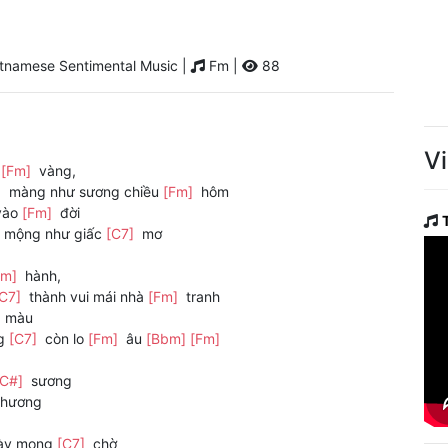
tnamese Sentimental Music |
Fm |
88
V
g
[Fm]
vàng,
]
màng như sương chiều
[Fm]
hôm
vào
[Fm]
đời
i mộng như giấc
[C7]
mơ
Fm]
hành,
[C7]
thành vui mái nhà
[Fm]
tranh
]
màu
ng
[C7]
còn lo
[Fm]
âu
[Bbm]
[Fm]
[C#]
sương
hương
gày mong
[C7]
chờ