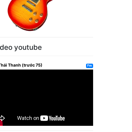
ideo youtube
Thái Thanh (trước 75)
Fm