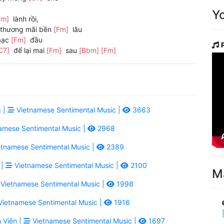
Y
Fm]
lành rồi,
 thương mãi bền
[Fm]
lâu
bạc
[Fm]
đầu
C7]
để lại mai
[Fm]
sau
[Bbm]
[Fm]
 |
Vietnamese Sentimental Music |
3663
amese Sentimental Music |
2968
tnamese Sentimental Music |
2389
 |
Vietnamese Sentimental Music |
2100
M
Vietnamese Sentimental Music |
1998
ietnamese Sentimental Music |
1916
 Viên |
Vietnamese Sentimental Music |
1697