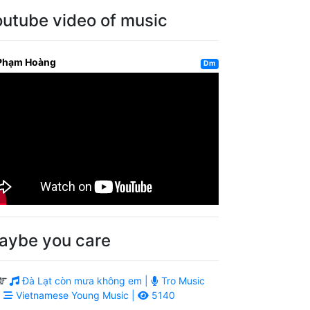
outube video of music
Phạm Hoàng
Dm
aybe you care
Đà Lạt còn mưa không em |
Tro Music
|
Vietnamese Young Music |
5140