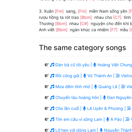
3. Xuân
[Fm]
sang,
[Fm]
miền Nam sống yên
[
rượu hồng ta rót trao
[Bbm]
nhau cho
[C7]
tình
Thương
[Bbm]
nhau
[C#]
nguyện cho đến khi 
Anh viết
[Bbm]
ngàn khúc ca nhiệm
[F7]
mầu
[
The same category songs
Đàn bà cũ tôi yêu |
Hoàng Việt Chung
Rồi cũng già |
Vũ Thành An |
Vietn
Mưa đêm tỉnh nhỏ |
Quang Lê |
Vie
Chuyến tàu hoàng hôn |
Đan Nguyên
Cho lần cuối |
Lê Uyên & Phương |
Tìm em câu ví sông Lam |
A Páo |
V
Lỡ hẹn với dòng Lam |
Nguyễn Thành