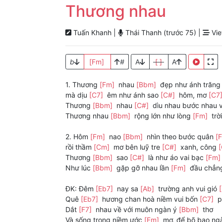
Thương nhau
Tuấn Khanh |
Thái Thanh (trước 75) |
Vie
b
[Fm]
#
A
[ ]
A
1. Thương
[Fm]
nhau
[Bbm]
đẹp như ánh trăn
mà dịu
[C7]
êm như ánh sao
[C#]
hôm, mơ
[C7
Thương
[Bbm]
nhau
[C#]
dìu nhau bước nhau 
Thương nhau
[Bbm]
rộng lớn như lòng
[Fm]
trờ
2. Hôm
[Fm]
nao
[Bbm]
nhìn theo bước quân
[
rồi thầm
[Cm]
mơ bên luỹ tre
[C#]
xanh, công
Thương
[Bbm]
sao
[C#]
là như áo vai bạc
[Fm
Như lúc
[Bbm]
gặp gỡ nhau lần
[Fm]
đầu chẳ
ĐK: Đêm
[Eb7]
nay sa
[Ab]
trường anh vui gió
Quê
[Eb7]
hương chan hoà niềm vui bốn
[C7]
p
Dắt
[F7]
nhau về với muôn ngàn ý
[Bbm]
thơ
Và sống trong niềm ước
[Fm]
mơ, để bõ bao n