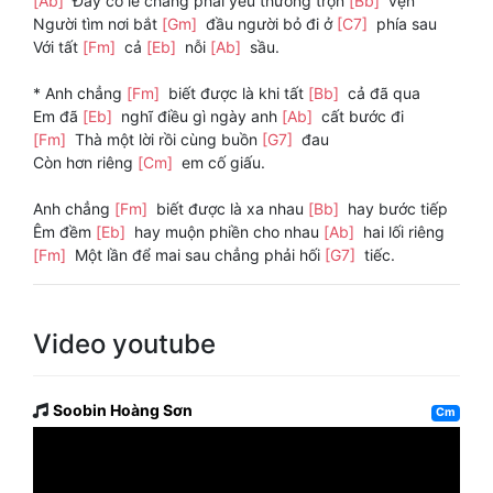
[Ab]
Đây có lẽ chẳng phải yêu thương trọn
[Bb]
vẹn
Người tìm nơi bắt
[Gm]
đầu người bỏ đi ở
[C7]
phía sau
Với tất
[Fm]
cả
[Eb]
nỗi
[Ab]
sầu.
* Anh chẳng
[Fm]
biết được là khi tất
[Bb]
cả đã qua
Em đã
[Eb]
nghĩ điều gì ngày anh
[Ab]
cất bước đi
[Fm]
Thà một lời rồi cùng buồn
[G7]
đau
Còn hơn riêng
[Cm]
em cố giấu.
Anh chẳng
[Fm]
biết được là xa nhau
[Bb]
hay bước tiếp
Êm đềm
[Eb]
hay muộn phiền cho nhau
[Ab]
hai lối riêng
[Fm]
Một lần để mai sau chẳng phải hối
[G7]
tiếc.
Video youtube
Soobin Hoàng Sơn
Cm