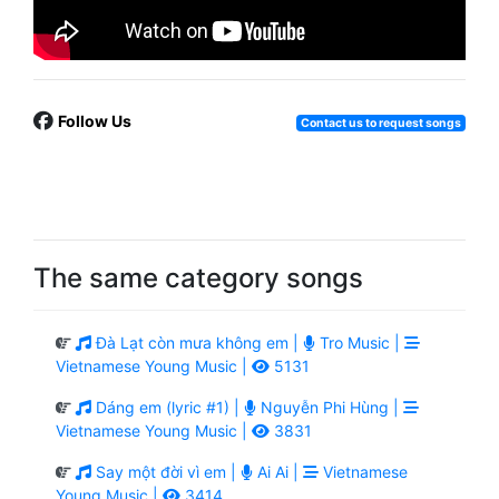
Follow Us
Contact us to request songs
The same category songs
Đà Lạt còn mưa không em |
Tro Music |
Vietnamese Young Music |
5131
Dáng em (lyric #1) |
Nguyễn Phi Hùng |
Vietnamese Young Music |
3831
Say một đời vì em |
Ai Ai |
Vietnamese
Young Music |
3414