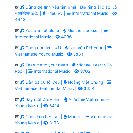
Đừng để tình yêu tàn phai - Bié ràng ài diāo luò
- 別讓愛凋落 |
Triệu Vy |
International Music |
4443
You are not alone |
Michael Jackson |
International Music |
4086
Dáng em (lyric #1) |
Nguyễn Phi Hùng |
Vietnamese Young Music |
3831
Take me to your heart |
Michael Learns To
Rock |
International Music |
3702
Đàn bà cũ tôi yêu |
Hoàng Việt Chung |
Vietnamese Sentimental Music |
3654
Say một đời vì em |
Ai Ai |
Vietnamese
Young Music |
3414
Cánh hoa héo tàn |
Mochiii |
Vietnamese
Young Music |
3173