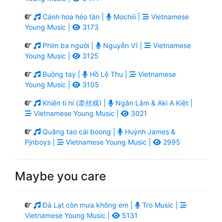
Cánh hoa héo tàn |
Mochiii |
Vietnamese
Young Music |
3173
Phim ba người |
Nguyễn Vĩ |
Vietnamese
Young Music |
3125
Buông tay |
Hồ Lệ Thu |
Vietnamese
Young Music |
3105
Khiên ti hí (牵丝戏) |
Ngân Lâm & Aki A Kiệt |
Vietnamese Young Music |
3021
Quăng tao cái boong |
Huỳnh James &
Pjnboys |
Vietnamese Young Music |
2995
Maybe you care
Đà Lạt còn mưa không em |
Tro Music |
Vietnamese Young Music |
5131