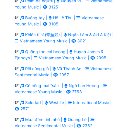
Phim ba người |
Nguyễn Vĩ |
Vietnamese
Young Music |
3125
Buông tay |
Hồ Lệ Thu |
Vietnamese
Young Music |
3105
Khiên ti hí (牵丝戏) |
Ngân Lâm & Aki A Kiệt |
Vietnamese Young Music |
3021
Quăng tao cái boong |
Huỳnh James &
Pjnboys |
Vietnamese Young Music |
2995
Rồi cũng già |
Vũ Thành An |
Vietnamese
Sentimental Music |
2957
Có công mài "sắc" |
Ngô Lan Hương |
Vietnamese Young Music |
2763
Soledad |
Westlife |
International Music |
2571
Mưa đêm tỉnh nhỏ |
Quang Lê |
Vietnamese Sentimental Music |
2382