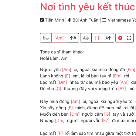
Nơi tình yêu kết thúc
Tiến Minh |
Bùi Anh Tuấn |
Vietnamese Y
b
[Am]
#
A
[ ]
A
Tone ca sĩ tham khảo:
Hoài Lâm: Am
Người yêu
[Am]
ơi, ngoài kia mùa đông đã
[Em
Lạnh không
[F]
em, lẻ loi bàn tay rã
[Em]
rời
Lạc mất
[Dm]
nhau từ đâu mà bao yêu
[Am]
dấ
Để nhớ
[G]
thương đầy vơi vương trên
[E7]
môi
Này mùa đông
[Am]
ơi, ngoài kia người yêu tôi 
Xin hãy gồng
[F]
mình, đừng để mưa mãi rơi lối
Muốn đến bên
[Dm]
người cầm
[G]
tay và sưởi
Nhưng
[Dm]
người, người vẫn
[E7]
đi mưa mãi 
Lạc mất
[F]
lối làm sao tìm nhau giữa một trời t