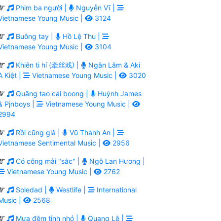
Phim ba người |
Nguyễn Vĩ |
Vietnamese Young Music |
3124
Buông tay |
Hồ Lệ Thu |
Vietnamese Young Music |
3104
Khiên ti hí (牵丝戏) |
Ngân Lâm & Aki
A Kiệt |
Vietnamese Young Music |
3020
Quăng tao cái boong |
Huỳnh James
& Pjnboys |
Vietnamese Young Music |
2994
Rồi cũng già |
Vũ Thành An |
Vietnamese Sentimental Music |
2956
Có công mài "sắc" |
Ngô Lan Hương |
Vietnamese Young Music |
2762
Soledad |
Westlife |
International
Music |
2568
Mưa đêm tỉnh nhỏ |
Quang Lê |