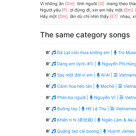
Vì những ân
[Dm]
tình người
[G]
mang theo th
Người yêu
[F]
ơi đừng đi, xin em hãy một
[Em]
Hãy một
[Dm]
lần dù chỉ nhìn thấy
[E7]
nhau, x
The same category songs
Đà Lạt còn mưa không em |
Tro Musi
Dáng em (lyric #1) |
Nguyễn Phi Hùn
Say một đời vì em |
Ai Ai |
Vietname
Cánh hoa héo tàn |
Mochiii |
Vietna
Phim ba người |
Nguyễn Vĩ |
Vietn
Buông tay |
Hồ Lệ Thu |
Vietnames
Khiên ti hí (牵丝戏) |
Ngân Lâm & Aki A
Quăng tao cái boong |
Huỳnh James 