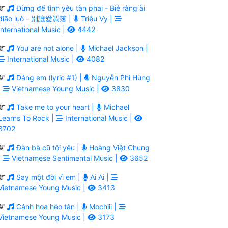
Đừng để tình yêu tàn phai - Bié ràng ài
diāo luò - 別讓愛凋落 |
Triệu Vy |
International Music |
4442
You are not alone |
Michael Jackson |
International Music |
4082
Dáng em (lyric #1) |
Nguyễn Phi Hùng
|
Vietnamese Young Music |
3830
Take me to your heart |
Michael
Learns To Rock |
International Music |
3702
Đàn bà cũ tôi yêu |
Hoàng Việt Chung
|
Vietnamese Sentimental Music |
3652
Say một đời vì em |
Ai Ai |
Vietnamese Young Music |
3413
Cánh hoa héo tàn |
Mochiii |
Vietnamese Young Music |
3173