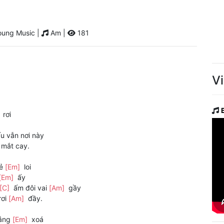
oung Music |
Am |
181
V
]
rơi
u vẫn nơi này
 mắt cay.
lẻ
[Em]
loi
[Em]
ấy
[C]
ấm đôi vai
[Am]
gầy
rơi
[Am]
đầy.
rắng
[Em]
xoá