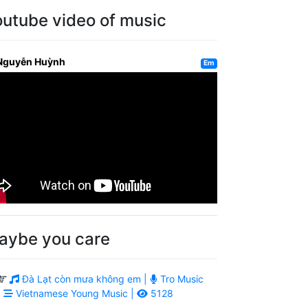
outube video of music
Nguyễn Huỳnh
Em
aybe you care
Đà Lạt còn mưa không em |
Tro Music
|
Vietnamese Young Music |
5128