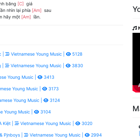
ành băng
[C]
giá
Y
lần nhìn lại phía
[Am]
sau
in hãy một
[Am]
lần.
c |
Vietnamese Young Music |
5128
g |
Vietnamese Young Music |
3830
se Young Music |
3413
mese Young Music |
3173
amese Young Music |
3124
M
e Young Music |
3104
 Kiệt |
Vietnamese Young Music |
3020
& Pjnboys |
Vietnamese Young Music |
2994