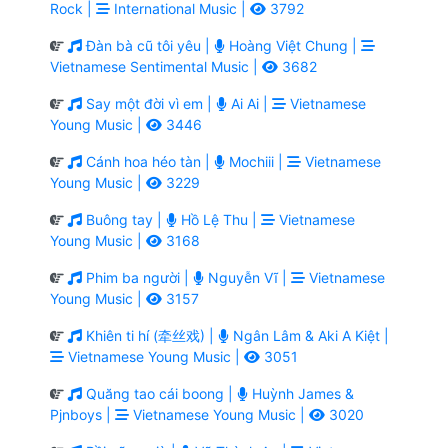
Rock |
International Music |
3792
Đàn bà cũ tôi yêu |
Hoàng Việt Chung |
Vietnamese Sentimental Music |
3682
Say một đời vì em |
Ai Ai |
Vietnamese
Young Music |
3446
Cánh hoa héo tàn |
Mochiii |
Vietnamese
Young Music |
3229
Buông tay |
Hồ Lệ Thu |
Vietnamese
Young Music |
3168
Phim ba người |
Nguyễn Vĩ |
Vietnamese
Young Music |
3157
Khiên ti hí (牵丝戏) |
Ngân Lâm & Aki A Kiệt |
Vietnamese Young Music |
3051
Quăng tao cái boong |
Huỳnh James &
Pjnboys |
Vietnamese Young Music |
3020