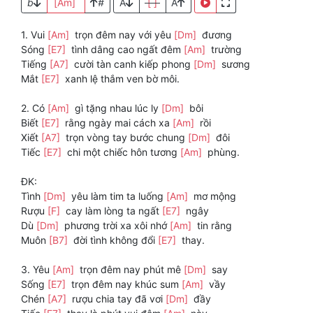
b
[Am]
#
A
[ ]
A
1. Vui
[Am]
trọn đêm nay với yêu
[Dm]
đương
Sóng
[E7]
tình dâng cao ngất đêm
[Am]
trường
Tiếng
[A7]
cười tàn canh kiếp phong
[Dm]
sương
Mắt
[E7]
xanh lệ thắm ven bờ môi.
2. Có
[Am]
gì tặng nhau lúc ly
[Dm]
bôi
Biết
[E7]
rằng ngày mai cách xa
[Am]
rồi
Xiết
[A7]
trọn vòng tay bước chung
[Dm]
đôi
Tiếc
[E7]
chi một chiếc hôn tương
[Am]
phùng.
ĐK:
Tình
[Dm]
yêu làm tim ta luống
[Am]
mơ mộng
Rượu
[F]
cay làm lòng ta ngất
[E7]
ngây
Dù
[Dm]
phương trời xa xôi nhớ
[Am]
tin rằng
Muôn
[B7]
đời tình không đổi
[E7]
thay.
3. Yêu
[Am]
trọn đêm nay phút mê
[Dm]
say
Sống
[E7]
trọn đêm nay khúc sum
[Am]
vầy
Chén
[A7]
rượu chia tay đã vơi
[Dm]
đầy