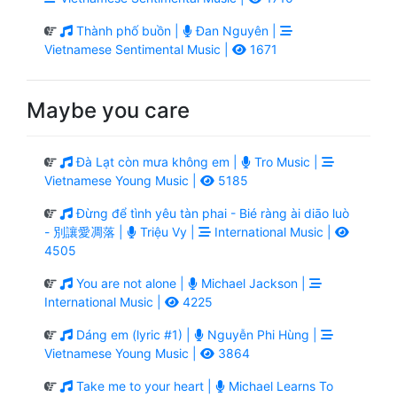
Thành phố buồn |
Đan Nguyên |
Vietnamese Sentimental Music |
1671
Maybe you care
Đà Lạt còn mưa không em |
Tro Music |
Vietnamese Young Music |
5185
Đừng để tình yêu tàn phai - Bié ràng ài diāo luò
- 別讓愛凋落 |
Triệu Vy |
International Music |
4505
You are not alone |
Michael Jackson |
International Music |
4225
Dáng em (lyric #1) |
Nguyễn Phi Hùng |
Vietnamese Young Music |
3864
Take me to your heart |
Michael Learns To