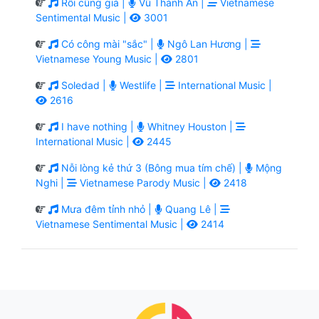
Rồi cũng già |
Vũ Thành An |
Vietnamese
Sentimental Music |
3001
Có công mài "sắc" |
Ngô Lan Hương |
Vietnamese Young Music |
2801
Soledad |
Westlife |
International Music |
2616
I have nothing |
Whitney Houston |
International Music |
2445
Nỗi lòng kẻ thứ 3 (Bông mua tím chế) |
Mộng
Nghi |
Vietnamese Parody Music |
2418
Mưa đêm tỉnh nhỏ |
Quang Lê |
Vietnamese Sentimental Music |
2414