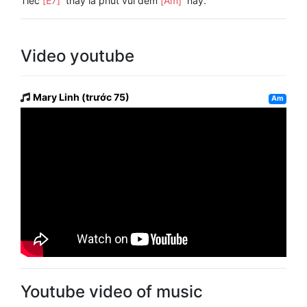
Tiếc
[E7]
thay là phút vui đêm
[Am]
này.
Video youtube
Mary Linh (trước 75)
Am
Youtube video of music