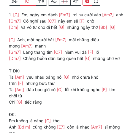
b
[C]
#
A
[ ]
A
1.
[C]
Em, ngày em đánh
[Em7]
rơi nụ cười vào
[Am7]
anh
[Gm7]
Có nghĩ sau
[C7]
này em sẽ
[F]
chờ
[Dm]
Và vô tư cho đi hết
[G]
những ngây thơ
[Bb]
[G]
[C]
Anh, một người hát
[Em7]
mãi những điều
mong
[Am7]
manh
[Gm7]
Lang thang tìm
[C7]
niềm vui đã
[F]
lỡ
[Dm7]
Chẳng buồn dặn lòng quên hết
[G]
những chơ vơ.
T-ĐK:
Ta
[Am]
yêu nhau bằng nỗi
[G]
nhớ chưa khô
trên
[F]
những bức thư
Ta
[Am]
đâu bao giờ có
[G]
lỗi khi không nghe
[F]
tim
chối từ
Chỉ
[G]
tiếc rằng
ĐK:
Em không là nàng
[C]
thơ
Anh
[Bdim]
cũng không
[E7]
còn là nhạc
[Am7]
sĩ mộng