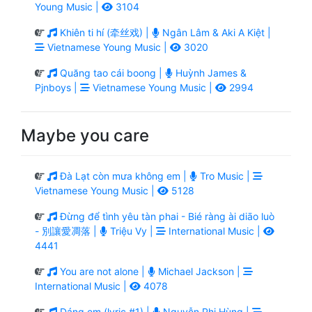
Young Music |
3104
Khiên ti hí (牵丝戏) |
Ngân Lâm & Aki A Kiệt |
Vietnamese Young Music |
3020
Quăng tao cái boong |
Huỳnh James &
Pjnboys |
Vietnamese Young Music |
2994
Maybe you care
Đà Lạt còn mưa không em |
Tro Music |
Vietnamese Young Music |
5128
Đừng để tình yêu tàn phai - Bié ràng ài diāo luò
- 別讓愛凋落 |
Triệu Vy |
International Music |
4441
You are not alone |
Michael Jackson |
International Music |
4078
Dáng em (lyric #1) |
Nguyễn Phi Hùng |