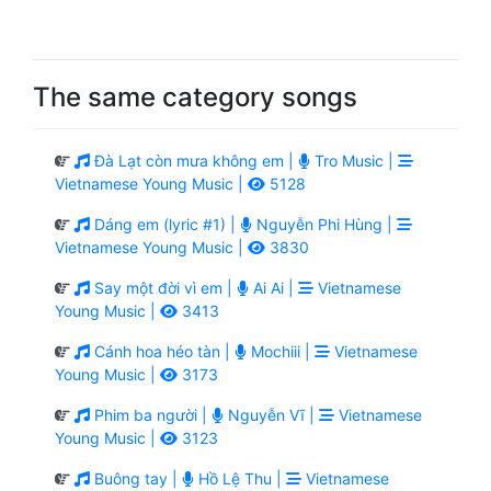
The same category songs
Đà Lạt còn mưa không em |
Tro Music |
Vietnamese Young Music |
5128
Dáng em (lyric #1) |
Nguyễn Phi Hùng |
Vietnamese Young Music |
3830
Say một đời vì em |
Ai Ai |
Vietnamese
Young Music |
3413
Cánh hoa héo tàn |
Mochiii |
Vietnamese
Young Music |
3173
Phim ba người |
Nguyễn Vĩ |
Vietnamese
Young Music |
3123
Buông tay |
Hồ Lệ Thu |
Vietnamese