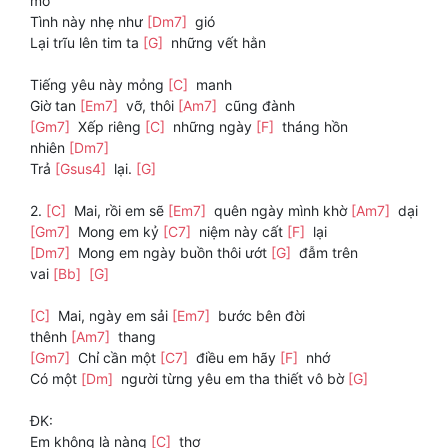
mơ
Tình này nhẹ như
[Dm7]
gió
Lại trĩu lên tim ta
[G]
những vết hằn
Tiếng yêu này mỏng
[C]
manh
Giờ tan
[Em7]
vỡ, thôi
[Am7]
cũng đành
[Gm7]
Xếp riêng
[C]
những ngày
[F]
tháng hồn
nhiên
[Dm7]
Trả
[Gsus4]
lại.
[G]
2.
[C]
Mai, rồi em sẽ
[Em7]
quên ngày mình khờ
[Am7]
dại
[Gm7]
Mong em kỷ
[C7]
niệm này cất
[F]
lại
[Dm7]
Mong em ngày buồn thôi ướt
[G]
đẫm trên
vai
[Bb]
[G]
[C]
Mai, ngày em sải
[Em7]
bước bên đời
thênh
[Am7]
thang
[Gm7]
Chỉ cần một
[C7]
điều em hãy
[F]
nhớ
Có một
[Dm]
người từng yêu em tha thiết vô bờ
[G]
ĐK:
Em không là nàng
[C]
thơ