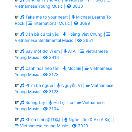
Vietnamese Young Music |
3830
Take me to your heart |
Michael Learns To
Rock |
International Music |
3699
Đàn bà cũ tôi yêu |
Hoàng Việt Chung |
Vietnamese Sentimental Music |
3651
Say một đời vì em |
Ai Ai |
Vietnamese
Young Music |
3413
Cánh hoa héo tàn |
Mochiii |
Vietnamese
Young Music |
3173
Phim ba người |
Nguyễn Vĩ |
Vietnamese
Young Music |
3123
Buông tay |
Hồ Lệ Thu |
Vietnamese
Young Music |
3104
Khiên ti hí (牵丝戏) |
Ngân Lâm & Aki A Kiệt |
Vietnamese Young Music |
3020