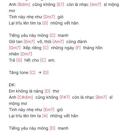
Anh
[Bdim]
cũng không
[E7]
còn là nhạc
[Am7]
sĩ mộng
mơ
Tình này nhẹ như
[Dm7]
gió
Lại trĩu lên tim ta
[G]
những vết hằn
Tiếng yêu này mỏng
[C]
manh
Giờ tan
[Em7]
vỡ, thôi
[Am7]
cũng đành
[Gm7]
Xếp riêng
[C]
những ngày
[F]
tháng hồn
nhiên
[Dm7]
Trả
[G]
hết cho
[C]
em.
Tăng tone
[C]
->
[D]
ĐK:
Em không là nàng
[D]
thơ
Anh
[C#dim]
cũng không
[F#7]
còn là nhạc
[Bm7]
sĩ
mộng mơ
Tình này nhẹ như
[Em7]
gió
Lại trĩu lên tim ta
[A]
những vết hằn
Tiếng yêu này mỏng
[D]
manh