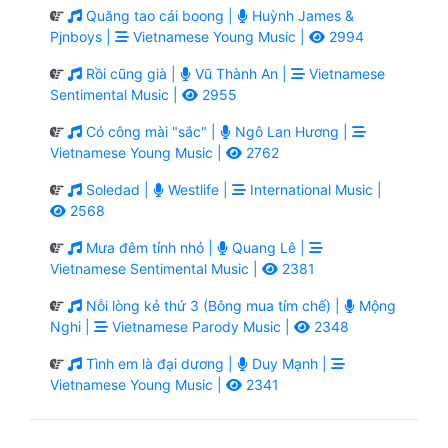
Quăng tao cái boong |
Huỳnh James &
Pjnboys |
Vietnamese Young Music |
2994
Rồi cũng già |
Vũ Thành An |
Vietnamese
Sentimental Music |
2955
Có công mài "sắc" |
Ngô Lan Hương |
Vietnamese Young Music |
2762
Soledad |
Westlife |
International Music |
2568
Mưa đêm tỉnh nhỏ |
Quang Lê |
Vietnamese Sentimental Music |
2381
Nỗi lòng kẻ thứ 3 (Bông mua tím chế) |
Mộng
Nghi |
Vietnamese Parody Music |
2348
Tình em là đại dương |
Duy Mạnh |
Vietnamese Young Music |
2341