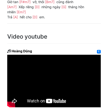
Giờ tan
[F#m7]
vỡ, thôi
[Bm7]
cũng đành
[Am7]
Xếp riêng
[D]
những ngày
[G]
tháng hồn
nhiên
[Em7]
Trả
[A]
hết cho
[D]
em.
Video youtube
Hoàng Dũng
C