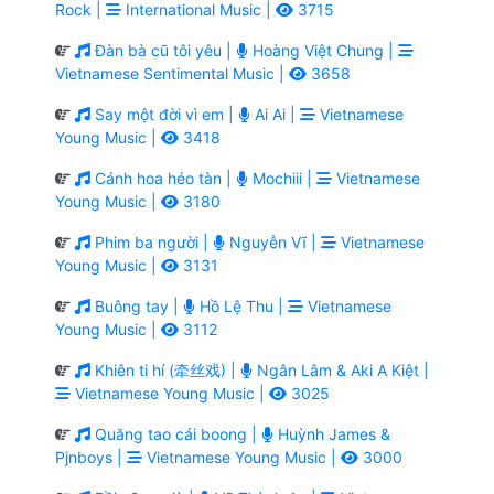
Rock |
International Music |
3715
Đàn bà cũ tôi yêu |
Hoàng Việt Chung |
Vietnamese Sentimental Music |
3658
Say một đời vì em |
Ai Ai |
Vietnamese
Young Music |
3418
Cánh hoa héo tàn |
Mochiii |
Vietnamese
Young Music |
3180
Phim ba người |
Nguyễn Vĩ |
Vietnamese
Young Music |
3131
Buông tay |
Hồ Lệ Thu |
Vietnamese
Young Music |
3112
Khiên ti hí (牵丝戏) |
Ngân Lâm & Aki A Kiệt |
Vietnamese Young Music |
3025
Quăng tao cái boong |
Huỳnh James &
Pjnboys |
Vietnamese Young Music |
3000