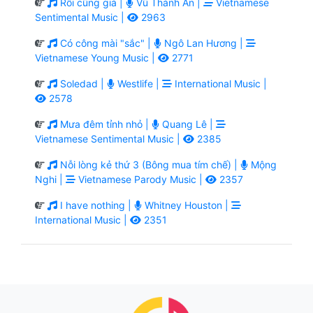
Rồi cũng già |
Vũ Thành An |
Vietnamese
Sentimental Music |
2963
Có công mài "sắc" |
Ngô Lan Hương |
Vietnamese Young Music |
2771
Soledad |
Westlife |
International Music |
2578
Mưa đêm tỉnh nhỏ |
Quang Lê |
Vietnamese Sentimental Music |
2385
Nỗi lòng kẻ thứ 3 (Bông mua tím chế) |
Mộng
Nghi |
Vietnamese Parody Music |
2357
I have nothing |
Whitney Houston |
International Music |
2351