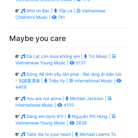
Nhớ ơn Bác |
Tốp ca |
Vietnamese
Children’s Music |
741
Maybe you care
Đà Lạt còn mưa không em |
Tro Music |
Vietnamese Young Music |
5137
Đừng để tình yêu tàn phai - Bié ràng ài diāo luò
- 別讓愛凋落 |
Triệu Vy |
International Music |
4459
You are not alone |
Michael Jackson |
International Music |
4105
Dáng em (lyric #1) |
Nguyễn Phi Hùng |
Vietnamese Young Music |
3839
Take me to your heart |
Michael Learns To