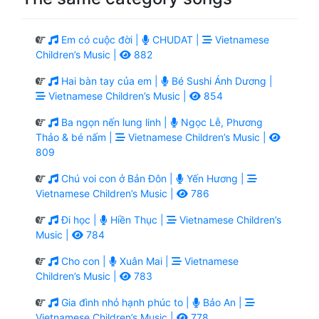
Em có cuộc đời |
CHUDAT |
Vietnamese
Children’s Music |
882
Hai bàn tay của em |
Bé Sushi Ánh Dương |
Vietnamese Children’s Music |
854
Ba ngọn nến lung linh |
Ngọc Lễ, Phương
Thảo & bé nấm |
Vietnamese Children’s Music |
809
Chú voi con ở Bản Đôn |
Yến Hương |
Vietnamese Children’s Music |
786
Đi học |
Hiền Thục |
Vietnamese Children’s
Music |
784
Cho con |
Xuân Mai |
Vietnamese
Children’s Music |
783
Gia đình nhỏ hạnh phúc to |
Bảo An |
Vietnamese Children’s Music |
778