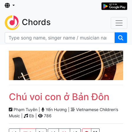
Chords
Chú voi con ở Bản Đôn
Phạm Tuyên |
Yến Hương |
Vietnamese Children’s
Music |
Eb |
786