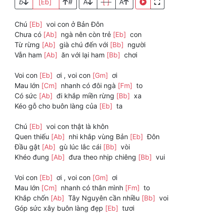
b
[Eb]
#
A
[ ]
A
Chú
[Eb]
voi con ở Bản Đôn
Chưa có
[Ab]
ngà nên còn trẻ
[Eb]
con
Từ rừng
[Ab]
già chú đến với
[Bb]
người
Vẫn ham
[Ab]
ăn với lại ham
[Bb]
chơi
Voi con
[Eb]
ơi , voi con
[Gm]
ơi
Mau lớn
[Cm]
nhanh có đôi ngà
[Fm]
to
Có sức
[Ab]
đi khắp miền rừng
[Bb]
xa
Kéo gỗ cho buôn làng của
[Eb]
ta
Chú
[Eb]
voi con thật là khôn
Quen thiếu
[Ab]
nhi khắp vùng Bản
[Eb]
Đôn
Đầu gật
[Ab]
gù lúc lắc cái
[Bb]
vòi
Khéo đung
[Ab]
đưa theo nhịp chiêng
[Bb]
vui
Voi con
[Eb]
ơi , voi con
[Gm]
ơi
Mau lớn
[Cm]
nhanh có thân mình
[Fm]
to
Khắp chốn
[Ab]
Tây Nguyên cần nhiều
[Bb]
voi
Góp sức xây buôn làng đẹp
[Eb]
tươi