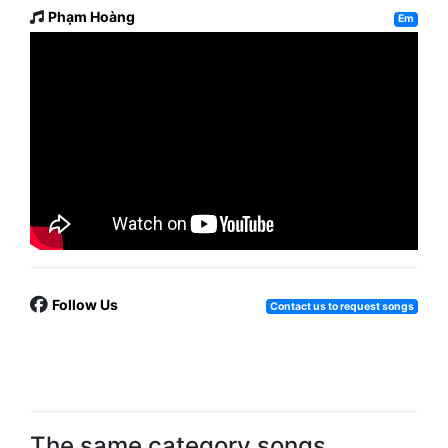
Phạm Hoàng
Em
Follow Us
Contact us to request songs
The same category songs