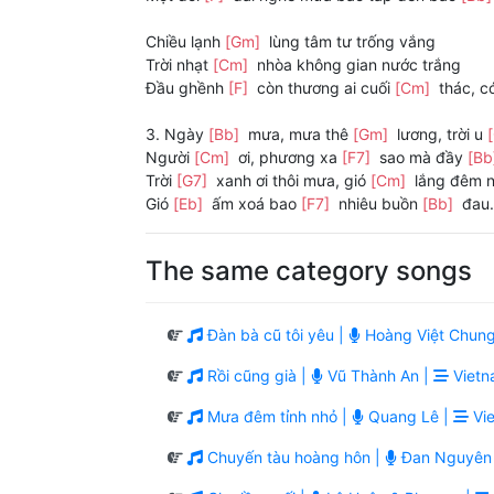
Chiều lạnh
[Gm]
lùng tâm tư trống vắng
Trời nhạt
[Cm]
nhòa không gian nước trắng
Đầu ghềnh
[F]
còn thương ai cuối
[Cm]
thác, c
3. Ngày
[Bb]
mưa, mưa thê
[Gm]
lương, trời u
Người
[Cm]
ơi, phương xa
[F7]
sao mà đầy
[Bb
Trời
[G7]
xanh ơi thôi mưa, gió
[Cm]
lắng đêm 
Gió
[Eb]
ấm xoá bao
[F7]
nhiêu buồn
[Bb]
đau.
The same category songs
Đàn bà cũ tôi yêu |
Hoàng Việt Chung
Rồi cũng già |
Vũ Thành An |
Vietn
Mưa đêm tỉnh nhỏ |
Quang Lê |
Vie
Chuyến tàu hoàng hôn |
Đan Nguyên