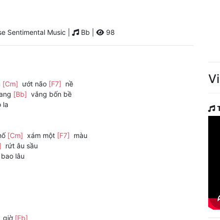
e Sentimental Music |
Bb |
98
V
n
[Cm]
ướt não
[F7]
nề
oang
[Bb]
vắng bốn bề
 la
phố
[Cm]
xám một
[F7]
màu
]
rứt âu sầu
bao lâu
]
giờ
[Eb]