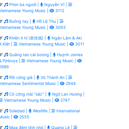
Phim ba người |
Nguyễn Vĩ |
Vietnamese Young Music |
3112
Buông tay |
Hồ Lệ Thu |
Vietnamese Young Music |
3093
Khiên ti hí (牵丝戏) |
Ngân Lâm & Aki
A Kiệt |
Vietnamese Young Music |
3011
Quăng tao cái boong |
Huỳnh James
& Pjnboys |
Vietnamese Young Music |
2986
Rồi cũng già |
Vũ Thành An |
Vietnamese Sentimental Music |
2944
Có công mài "sắc" |
Ngô Lan Hương |
Vietnamese Young Music |
2747
Soledad |
Westlife |
International
Music |
2555
Mưa đêm tỉnh nhỏ |
Quang Lê |