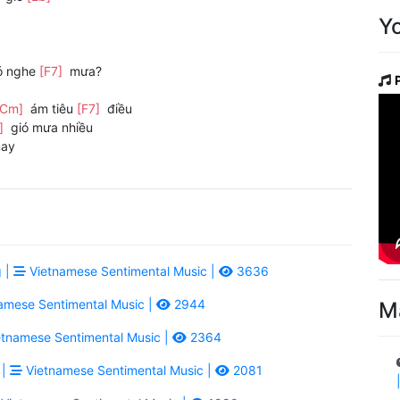
Y
ó nghe
[F7]
mưa?
[Cm]
ám tiêu
[F7]
điều
]
gió mưa nhiều
nay
 |
Vietnamese Sentimental Music |
3636
amese Sentimental Music |
2944
M
tnamese Sentimental Music |
2364
 |
Vietnamese Sentimental Music |
2081