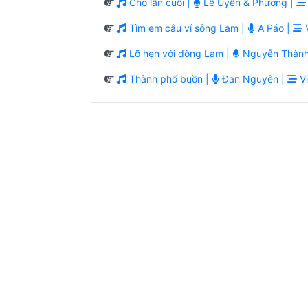
Cho lần cuối |
Lê Uyên & Phương |
Tìm em câu ví sông Lam |
A Páo |
V
Lỡ hẹn với dòng Lam |
Nguyễn Thành
Thành phố buồn |
Đan Nguyên |
Vi