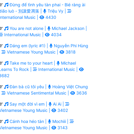
Đừng để tình yêu tàn phai - Bié ràng ài
diāo luò - 別讓愛凋落 |
Triệu Vy |
International Music |
4430
You are not alone |
Michael Jackson |
International Music |
4034
Dáng em (lyric #1) |
Nguyễn Phi Hùng
|
Vietnamese Young Music |
3818
Take me to your heart |
Michael
Learns To Rock |
International Music |
3682
Đàn bà cũ tôi yêu |
Hoàng Việt Chung
|
Vietnamese Sentimental Music |
3636
Say một đời vì em |
Ai Ai |
Vietnamese Young Music |
3402
Cánh hoa héo tàn |
Mochiii |
Vietnamese Young Music |
3143