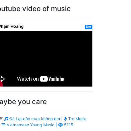
outube video of music
Phạm Hoàng
Dm
aybe you care
Đà Lạt còn mưa không em |
Tro Music
|
Vietnamese Young Music |
5115