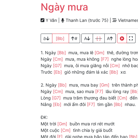
Ngày mưa
Y Vân |
Thanh Lan (trước 75) |
Vietnames
b
[Bb]
#
A
[ ]
A
1. Ngày
[Bb]
mưa, mưa lê
[Gm]
thê, đường trơ
Ngày
[Cm]
mưa, mưa không
[F7]
nghe lòng h
Ngày
[G7]
mưa, ôi mưa giăng nỗi
[Cm]
nhớ bao
Trước
[Eb]
gió những đám lá xác
[Bb]
xơ.
2. Ngày
[Bb]
mưa, mưa bay
[Gm]
trên thành 
Ngày
[Cm]
mưa, sao mưa
[F7]
lâu lòng ray
[Bb
Lòng
[G7]
mưa trăm thương đau biết
[Cm]
đến 
Nắng
[Eb]
mới ấm đôi
[F7]
tim gần
[Bb]
nhau.
ĐK:
Một trời
[Gm]
buồn mưa rơi rét mướt
Một cuộc
[Cm]
tình chia ly giá buốt
Một đời
[F]
dài nghe mưa bão táp đến bao
[Bb