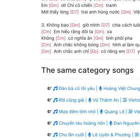
Em
[Gm]
ơi! Chỉ có chiến
[Cm]
tranh
Mới thấy lòng
[D7]
trai anh hùng nước
[Gm]
Việ
3. Không bao
[Gm]
giờ mình
[D7]
chia cách lu
[Cm]
Em hiểu rằng đôi ta
[Gm]
xa
Không
[Cm]
có nghĩa ân
[Gm]
tình phôi pha
[Cm]
Anh chắc không bóng
[Gm]
hình ai làm 
[Gm]
Anh chắc anh chỉ
[Eb]
có riêng em
[D7]
y
The same category songs
Đàn bà cũ tôi yêu |
Hoàng Việt Chung
Rồi cũng già |
Vũ Thành An |
Vietn
Mưa đêm tỉnh nhỏ |
Quang Lê |
Vie
Chuyến tàu hoàng hôn |
Đan Nguyên
Cho lần cuối |
Lê Uyên & Phương |