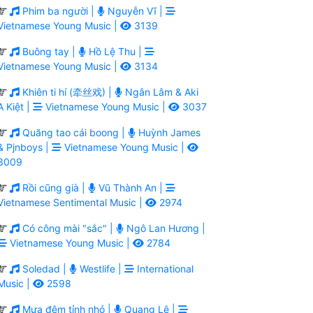
Phim ba người |
Nguyễn Vĩ |
Vietnamese Young Music |
3139
Buông tay |
Hồ Lệ Thu |
Vietnamese Young Music |
3134
Khiên ti hí (牵丝戏) |
Ngân Lâm & Aki
A Kiệt |
Vietnamese Young Music |
3037
Quăng tao cái boong |
Huỳnh James
& Pjnboys |
Vietnamese Young Music |
3009
Rồi cũng già |
Vũ Thành An |
Vietnamese Sentimental Music |
2974
Có công mài "sắc" |
Ngô Lan Hương |
Vietnamese Young Music |
2784
Soledad |
Westlife |
International
Music |
2598
Mưa đêm tỉnh nhỏ |
Quang Lê |