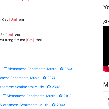
Y
t.
ôn đâu
[Gm]
em
quên
[Cm]
em
êu trong tim mà
[Gm]
thôi.
 |
Vietnamese Sentimental Music |
3669
amese Sentimental Music |
2974
M
tnamese Sentimental Music |
2393
 |
Vietnamese Sentimental Music |
2108
Vietnamese Sentimental Music |
2003