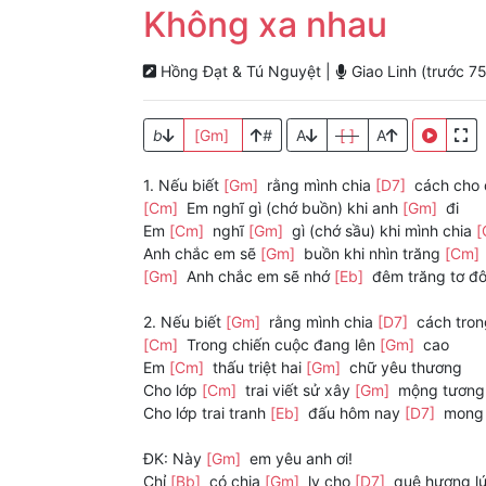
Không xa nhau
Hồng Đạt & Tú Nguyệt |
Giao Linh (trước 75
b
[Gm]
#
A
[ ]
A
1. Nếu biết
[Gm]
rằng mình chia
[D7]
cách cho
[Cm]
Em nghĩ gì (chớ buồn) khi anh
[Gm]
đi
Em
[Cm]
nghĩ
[Gm]
gì (chớ sầu) khi mình chia
[
Anh chắc em sẽ
[Gm]
buồn khi nhìn trăng
[Cm]
[Gm]
Anh chắc em sẽ nhớ
[Eb]
đêm trăng tơ đô
2. Nếu biết
[Gm]
rằng mình chia
[D7]
cách tro
[Cm]
Trong chiến cuộc đang lên
[Gm]
cao
Em
[Cm]
thấu triệt hai
[Gm]
chữ yêu thương
Cho lớp
[Cm]
trai viết sử xây
[Gm]
mộng tương 
Cho lớp trai tranh
[Eb]
đấu hôm nay
[D7]
mong 
ĐK: Này
[Gm]
em yêu anh ơi!
Chỉ
[Bb]
có chia
[Gm]
ly cho
[D7]
quê hương lú