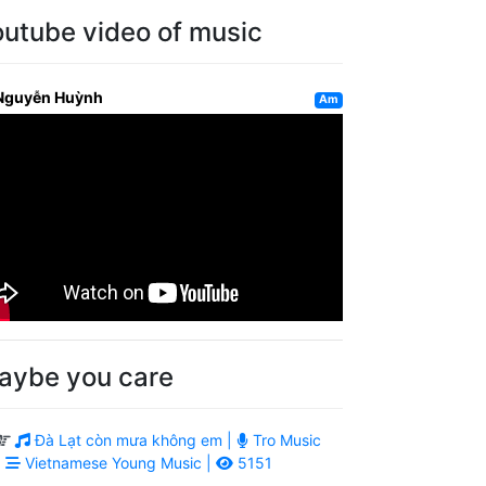
outube video of music
Nguyễn Huỳnh
Am
aybe you care
Đà Lạt còn mưa không em |
Tro Music
|
Vietnamese Young Music |
5151