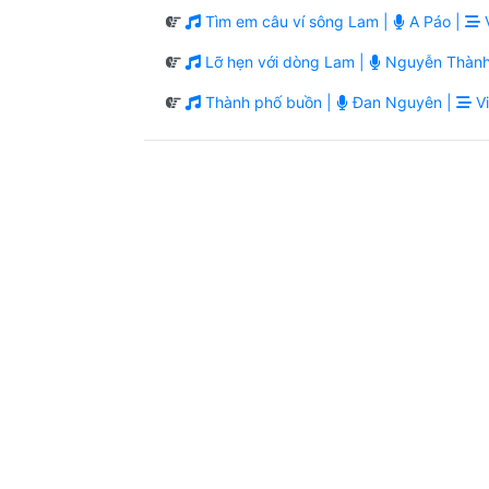
Tìm em câu ví sông Lam |
A Páo |
V
Lỡ hẹn với dòng Lam |
Nguyễn Thành
Thành phố buồn |
Đan Nguyên |
Vi