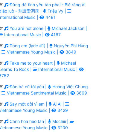
Đừng để tình yêu tàn phai - Bié ràng ài
diāo luò - 別讓愛凋落 |
Triệu Vy |
International Music |
4481
You are not alone |
Michael Jackson |
International Music |
4167
Dáng em (lyric #1) |
Nguyễn Phi Hùng
|
Vietnamese Young Music |
3849
Take me to your heart |
Michael
Learns To Rock |
International Music |
3752
Đàn bà cũ tôi yêu |
Hoàng Việt Chung
|
Vietnamese Sentimental Music |
3669
Say một đời vì em |
Ai Ai |
Vietnamese Young Music |
3429
Cánh hoa héo tàn |
Mochiii |
Vietnamese Young Music |
3200