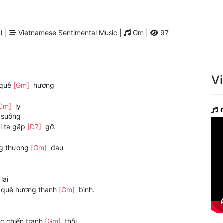
) |
Vietnamese Sentimental Music |
Gm |
97
V
 quê
[Gm]
hương
Cm]
ly
suông
i ta gặp
[D7]
gỡ.
ng thương
[Gm]
đau
lai
quê hương thanh
[Gm]
bình.
c chiến tranh
[Gm]
thôi