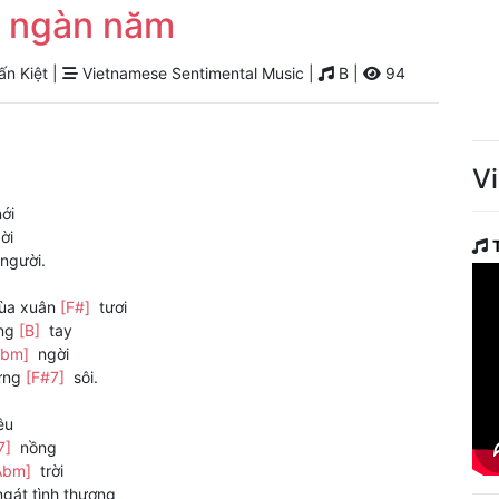
n ngàn năm
n Kiệt |
Vietnamese Sentimental Music |
B |
94
V
ới
ời
người.
ùa xuân
[F#]
tươi
ung
[B]
tay
Abm]
ngời
bừng
[F#7]
sôi.
êu
7]
nồng
Abm]
trời
gát tình thương