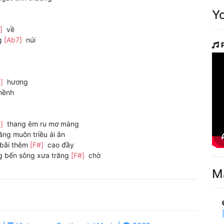
Y
7]
về
g
[Ab7]
núi
#]
hương
hềnh
#]
thang êm ru mơ màng
ăng muôn triều ái ân
 bãi thêm
[F#]
cao đầy
 bến sông xưa trăng
[F#]
chờ
M