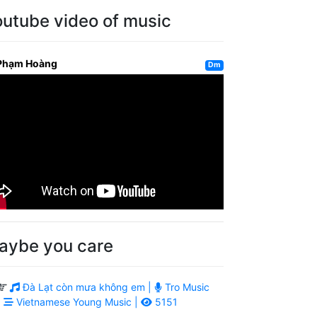
outube video of music
Phạm Hoàng
Dm
aybe you care
Đà Lạt còn mưa không em |
Tro Music
|
Vietnamese Young Music |
5151