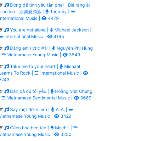
Đừng để tình yêu tàn phai - Bié ràng ài
diāo luò - 別讓愛凋落 |
Triệu Vy |
International Music |
4479
You are not alone |
Michael Jackson |
International Music |
4165
Dáng em (lyric #1) |
Nguyễn Phi Hùng
|
Vietnamese Young Music |
3849
Take me to your heart |
Michael
Learns To Rock |
International Music |
3743
Đàn bà cũ tôi yêu |
Hoàng Việt Chung
|
Vietnamese Sentimental Music |
3669
Say một đời vì em |
Ai Ai |
Vietnamese Young Music |
3429
Cánh hoa héo tàn |
Mochiii |
Vietnamese Young Music |
3200