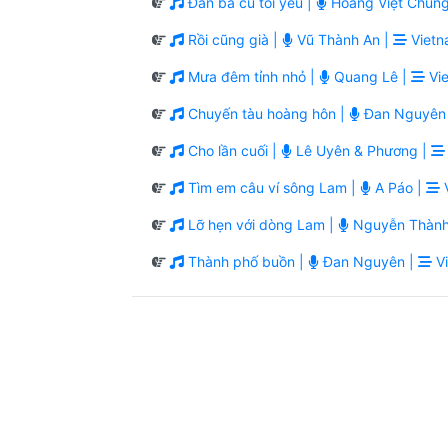
Đàn bà cũ tôi yêu |
Hoàng Việt Chung
Rồi cũng già |
Vũ Thành An |
Vietn
Mưa đêm tỉnh nhỏ |
Quang Lê |
Vie
Chuyến tàu hoàng hôn |
Đan Nguyên
Cho lần cuối |
Lê Uyên & Phương |
Tìm em câu ví sông Lam |
A Páo |
V
Lỡ hẹn với dòng Lam |
Nguyễn Thành
Thành phố buồn |
Đan Nguyên |
Vi