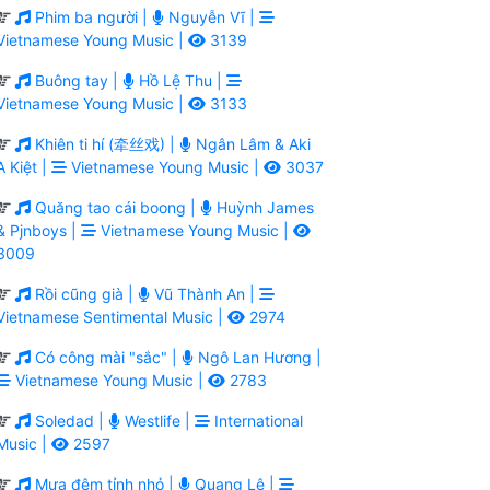
Phim ba người |
Nguyễn Vĩ |
Vietnamese Young Music |
3139
Buông tay |
Hồ Lệ Thu |
Vietnamese Young Music |
3133
Khiên ti hí (牵丝戏) |
Ngân Lâm & Aki
A Kiệt |
Vietnamese Young Music |
3037
Quăng tao cái boong |
Huỳnh James
& Pjnboys |
Vietnamese Young Music |
3009
Rồi cũng già |
Vũ Thành An |
Vietnamese Sentimental Music |
2974
Có công mài "sắc" |
Ngô Lan Hương |
Vietnamese Young Music |
2783
Soledad |
Westlife |
International
Music |
2597
Mưa đêm tỉnh nhỏ |
Quang Lê |