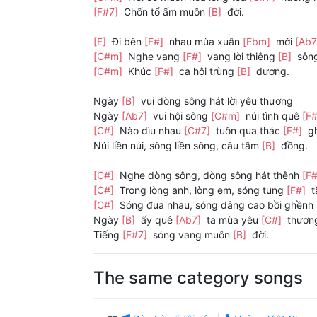
[F#7]
Chốn tổ ấm muôn
[B]
đời.
[E]
Đi bên
[F#]
nhau mùa xuân
[Ebm]
mới
[Ab
[C#m]
Nghe vang
[F#]
vang lời thiêng
[B]
sôn
[C#m]
Khúc
[F#]
ca hội trùng
[B]
dương.
Ngày
[B]
vui dòng sông hát lời yêu thương
Ngày
[Ab7]
vui hội sông
[C#m]
núi tình quê
[F
[C#]
Nào dìu nhau
[C#7]
tuôn qua thác
[F#]
g
Núi liền núi, sông liền sông, câu tâm
[B]
đồng.
[C#]
Nghe dòng sông, dòng sông hát thênh
[F
[C#]
Trong lòng anh, lòng em, sóng tung
[F#]
t
[C#]
Sóng đua nhau, sóng dâng cao bồi ghềnh
Ngày
[B]
ấy quê
[Ab7]
ta mùa yêu
[C#]
thương
Tiếng
[F#7]
sóng vang muôn
[B]
đời.
The same category songs