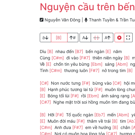
Nguyện cầu trên bế
Nguyễn Văn Đông |
Thanh Tuyền & Trần Tuấ
b
[B]
#
A
[ ]
A
Dìu
[B]
nhau đến
[B7]
bến ngàn
[E]
năm
Cùng
[C#m]
đi vào
[F#7]
thiên niên ngày
[B]
m
Về
[E]
chốn tin yêu bừng
[Ebm]
sáng
[Abm]
ng
Tình
[C#m]
thương luôn
[F#7]
nở trong tim
[B]
[C#]
Non nước tưng
[F#]
bừng vào
[C#]
hội m
[B]
Hạnh phúc tương lai từ
[F#]
muôn lòng ch
[E]
Bóng tối lùi
[F#]
rồi
[Ebm]
ánh sáng rạng
[
[C#7]
Nghe mặt trời soi hồng muôn tim đang 
[B]
Hỡi
[F#]
Tổ quốc ngàn
[Eb7]
mến
[Abm]
y
[E]
Muôn đời máu
[F#]
thắm về trái
[B]
tim
[Ab
[C#m]
Anh đưa
[F#7]
em về hướng
[B]
chân
[
[C#m]
Nơi có muôn hoa lòng tỏa
[C#7]
hương n