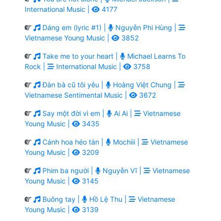
International Music |
4177
Dáng em (lyric #1) |
Nguyễn Phi Hùng |
Vietnamese Young Music |
3852
Take me to your heart |
Michael Learns To
Rock |
International Music |
3758
Đàn bà cũ tôi yêu |
Hoàng Việt Chung |
Vietnamese Sentimental Music |
3672
Say một đời vì em |
Ai Ai |
Vietnamese
Young Music |
3435
Cánh hoa héo tàn |
Mochiii |
Vietnamese
Young Music |
3209
Phim ba người |
Nguyễn Vĩ |
Vietnamese
Young Music |
3145
Buông tay |
Hồ Lệ Thu |
Vietnamese
Young Music |
3139