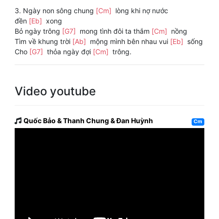
3. Ngày non sông chung
[Cm]
lòng khi nợ nước
đền
[Eb]
xong
Bỏ ngày trông
[G7]
mong tình đôi ta thắm
[Cm]
nồng
Tìm về khung trời
[Ab]
mộng mình bên nhau vui
[Eb]
sống
Cho
[G7]
thỏa ngày đợi
[Cm]
trông.
Video youtube
Quốc Bảo & Thanh Chung & Đan Huỳnh
Cm