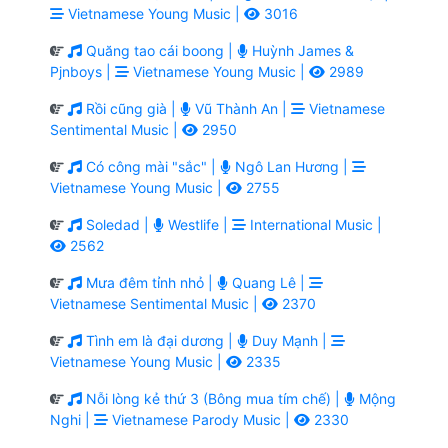
Vietnamese Young Music |
3016
Quăng tao cái boong |
Huỳnh James &
Pjnboys |
Vietnamese Young Music |
2989
Rồi cũng già |
Vũ Thành An |
Vietnamese
Sentimental Music |
2950
Có công mài "sắc" |
Ngô Lan Hương |
Vietnamese Young Music |
2755
Soledad |
Westlife |
International Music |
2562
Mưa đêm tỉnh nhỏ |
Quang Lê |
Vietnamese Sentimental Music |
2370
Tình em là đại dương |
Duy Mạnh |
Vietnamese Young Music |
2335
Nỗi lòng kẻ thứ 3 (Bông mua tím chế) |
Mộng
Nghi |
Vietnamese Parody Music |
2330