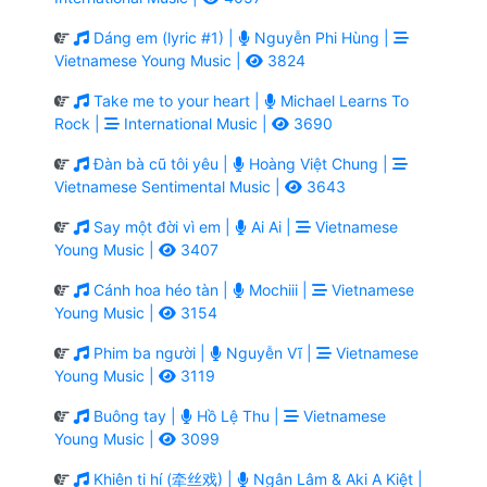
Dáng em (lyric #1) |
Nguyễn Phi Hùng |
Vietnamese Young Music |
3824
Take me to your heart |
Michael Learns To
Rock |
International Music |
3690
Đàn bà cũ tôi yêu |
Hoàng Việt Chung |
Vietnamese Sentimental Music |
3643
Say một đời vì em |
Ai Ai |
Vietnamese
Young Music |
3407
Cánh hoa héo tàn |
Mochiii |
Vietnamese
Young Music |
3154
Phim ba người |
Nguyễn Vĩ |
Vietnamese
Young Music |
3119
Buông tay |
Hồ Lệ Thu |
Vietnamese
Young Music |
3099
Khiên ti hí (牵丝戏) |
Ngân Lâm & Aki A Kiệt |