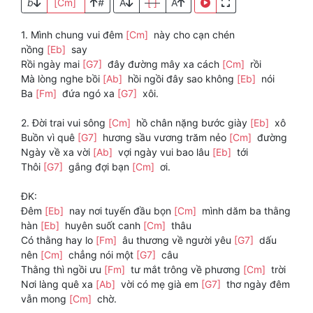
b
[Cm]
#
A
[ ]
A
1. Mình chung vui đêm
[Cm]
này cho cạn chén
nồng
[Eb]
say
Rồi ngày mai
[G7]
đây đường mây xa cách
[Cm]
rồi
Mà lòng nghe bồi
[Ab]
hồi ngồi đây sao không
[Eb]
nói
Ba
[Fm]
đứa ngó xa
[G7]
xôi.
2. Đời trai vui sông
[Cm]
hồ chân nặng bước giày
[Eb]
xô
Buồn vì quê
[G7]
hương sầu vương trăm nẻo
[Cm]
đường
Ngày về xa vời
[Ab]
vợi ngày vui bao lâu
[Eb]
tới
Thôi
[G7]
gắng đợi bạn
[Cm]
ơi.
ĐK:
Đêm
[Eb]
nay nơi tuyến đầu bọn
[Cm]
mình dăm ba thằng
hàn
[Eb]
huyên suốt canh
[Cm]
thâu
Có thằng hay lo
[Fm]
âu thương về người yêu
[G7]
dấu
nên
[Cm]
chẳng nói một
[G7]
câu
Thằng thì ngồi ưu
[Fm]
tư mắt trông về phương
[Cm]
trời
Nơi làng quê xa
[Ab]
vời có mẹ già em
[G7]
thơ ngày đêm
vẫn mong
[Cm]
chờ.