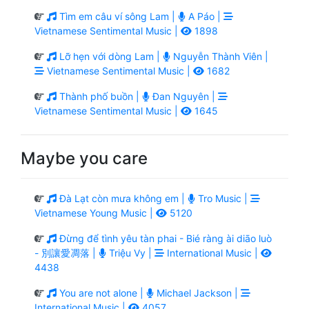
Tìm em câu ví sông Lam |
A Páo |
Vietnamese Sentimental Music |
1898
Lỡ hẹn với dòng Lam |
Nguyễn Thành Viên |
Vietnamese Sentimental Music |
1682
Thành phố buồn |
Đan Nguyên |
Vietnamese Sentimental Music |
1645
Maybe you care
Đà Lạt còn mưa không em |
Tro Music |
Vietnamese Young Music |
5120
Đừng để tình yêu tàn phai - Bié ràng ài diāo luò
- 別讓愛凋落 |
Triệu Vy |
International Music |
4438
You are not alone |
Michael Jackson |
International Music |
4057