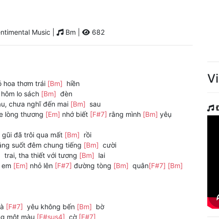
ntimental Music |
Bm |
682
V
ó hoa thơm trái
[Bm]
hiền
 hôm lo sách
[Bm]
đèn
u, chưa nghĩ đến mai
[Bm]
sau
e lòng thương
[Em]
nhớ biết
[F#7]
rằng mình
[Bm]
yêụ
gũi đã trôi qua mất
[Bm]
rồi
ăng suốt đêm chung tiếng
[Bm]
cười
]
trai, tha thiết với tương
[Bm]
lai
i em
[Em]
nhỏ lên
[F#7]
đường tòng
[Bm]
quân
[F#7]
[Bm]
và
[F#7]
yêu không bến
[Bm]
bờ
ng một màu
[F#sus4]
cờ
[F#7]