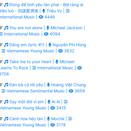
Đừng để tình yêu tàn phai - Bié ràng ài
diāo luò - 別讓愛凋落 |
Triệu Vy |
International Music |
4446
You are not alone |
Michael Jackson |
International Music |
4094
Dáng em (lyric #1) |
Nguyễn Phi Hùng
|
Vietnamese Young Music |
3832
Take me to your heart |
Michael
Learns To Rock |
International Music |
3706
Đàn bà cũ tôi yêu |
Hoàng Việt Chung
|
Vietnamese Sentimental Music |
3656
Say một đời vì em |
Ai Ai |
Vietnamese Young Music |
3415
Cánh hoa héo tàn |
Mochiii |
Vietnamese Young Music |
3178