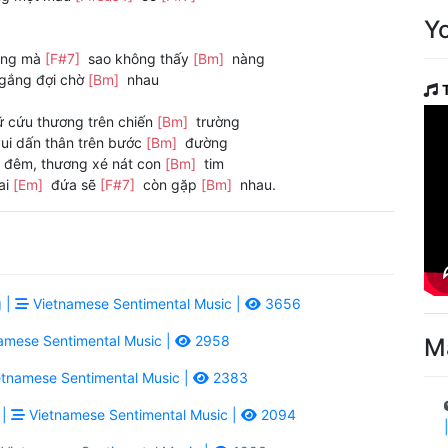
Y
ng mà
[F#7]
sao không thấy
[Bm]
nàng
gắng đợi chờ
[Bm]
nhau
 cứu thương trên chiến
[Bm]
trường
ui dấn thân trên bước
[Bm]
đường
đêm, thương xé nát con
[Bm]
tim
ai
[Em]
đứa sẽ
[F#7]
còn gặp
[Bm]
nhau.
 |
Vietnamese Sentimental Music |
3656
amese Sentimental Music |
2958
M
tnamese Sentimental Music |
2383
 |
Vietnamese Sentimental Music |
2094