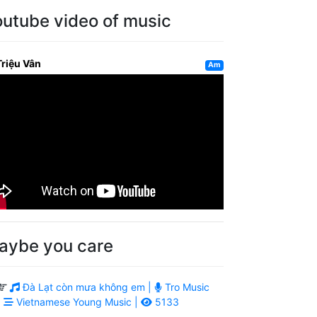
outube video of music
Triệu Vân
Am
aybe you care
Đà Lạt còn mưa không em |
Tro Music
|
Vietnamese Young Music |
5133