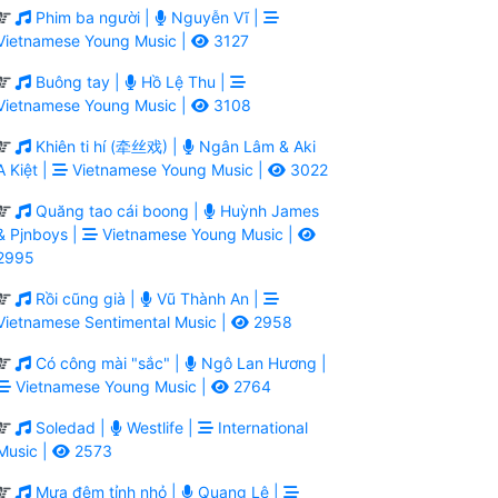
Phim ba người |
Nguyễn Vĩ |
Vietnamese Young Music |
3127
Buông tay |
Hồ Lệ Thu |
Vietnamese Young Music |
3108
Khiên ti hí (牵丝戏) |
Ngân Lâm & Aki
A Kiệt |
Vietnamese Young Music |
3022
Quăng tao cái boong |
Huỳnh James
& Pjnboys |
Vietnamese Young Music |
2995
Rồi cũng già |
Vũ Thành An |
Vietnamese Sentimental Music |
2958
Có công mài "sắc" |
Ngô Lan Hương |
Vietnamese Young Music |
2764
Soledad |
Westlife |
International
Music |
2573
Mưa đêm tỉnh nhỏ |
Quang Lê |