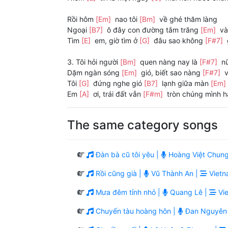
Rồi hôm
[Em]
nao tôi
[Bm]
về ghé thăm làng
Ngoại
[B7]
ô đây con đường tắm trăng
[Em]
và
Tìm
[E]
em, giờ tìm ở
[G]
đâu sao không
[F#7]
3. Tôi hỏi người
[Bm]
quen nàng nay là
[F#7]
nữ
Dặm ngàn sóng
[Em]
gió, biết sao nàng
[F#7]
v
Tôi
[G]
đứng nghe gió
[B7]
lạnh giữa màn
[Em]
Em
[A]
ơi, trái đất vẫn
[F#m]
tròn chúng mình h
The same category songs
Đàn bà cũ tôi yêu |
Hoàng Việt Chung
Rồi cũng già |
Vũ Thành An |
Vietn
Mưa đêm tỉnh nhỏ |
Quang Lê |
Vie
Chuyến tàu hoàng hôn |
Đan Nguyên