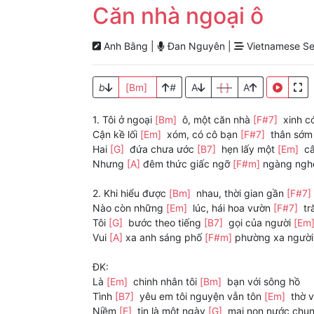
Căn nhà ngoại ô
Anh Bằng |
Đan Nguyên |
Vietnamese Se
b
[Bm]
#
A
[ ]
A
1. Tôi ở ngoại
[Bm]
ô, một căn nhà
[F#7]
xinh c
Cận kề lối
[Em]
xóm, có cô bạn
[F#7]
thân sớm
Hai
[G]
đứa chưa ước
[B7]
hẹn lấy một
[Em]
câ
Nhưng
[A]
đêm thức giấc ngỡ
[F#m]
ngàng ngh
2. Khi hiểu được
[Bm]
nhau, thời gian gần
[F#7]
Nào còn những
[Em]
lúc, hái hoa vườn
[F#7]
tr
Tôi
[G]
bước theo tiếng
[B7]
gọi của người
[Em
Vui
[A]
xa anh sáng phố
[F#m]
phường xa ngườ
ĐK:
Là
[Em]
chinh nhân tôi
[Bm]
bạn với sông hồ
Tình
[B7]
yêu em tôi nguyện vẫn tôn
[Em]
thờ 
Niềm
[E]
tin là một ngày
[G]
mai non nước chu