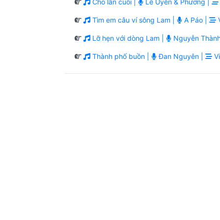
Cho lần cuối |
Lê Uyên & Phương |
Tìm em câu ví sông Lam |
A Páo |
V
Lỡ hẹn với dòng Lam |
Nguyễn Thành
Thành phố buồn |
Đan Nguyên |
Vi