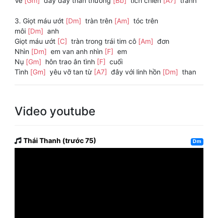
Về
[Gm]
đây đầy thân thương
[Bb]
tích chiến
[A7]
tranh
3. Giọt máu ướt
[Dm]
tràn trên
[Am]
tóc trên
môi
[Dm]
anh
Giọt máu ướt
[C]
tràn trong trái tim cô
[Am]
đơn
Nhìn
[Dm]
em van anh nhìn
[F]
em
Nụ
[Gm]
hôn trao ân tình
[F]
cuối
Tình
[Gm]
yêu vỡ tan từ
[A7]
đây với linh hồn
[Dm]
than
Video youtube
Thái Thanh (trước 75)
Dm