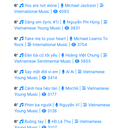
You are not alone |
Michael Jackson |
International Music |
4093
Dáng em (lyric #1) |
Nguyễn Phi Hùng |
Vietnamese Young Music |
3831
Take me to your heart |
Michael Learns To
Rock |
International Music |
3704
Đàn bà cũ tôi yêu |
Hoàng Việt Chung |
Vietnamese Sentimental Music |
3655
Say một đời vì em |
Ai Ai |
Vietnamese
Young Music |
3414
Cánh hoa héo tàn |
Mochiii |
Vietnamese
Young Music |
3177
Phim ba người |
Nguyễn Vĩ |
Vietnamese
Young Music |
3126
Buông tay |
Hồ Lệ Thu |
Vietnamese
Young Music |
3107