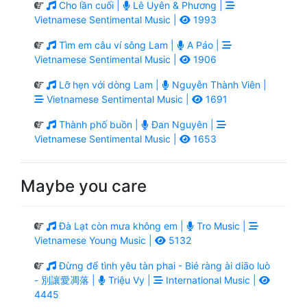
Cho lần cuối |
Lê Uyên & Phương |
Vietnamese Sentimental Music |
1993
Tìm em câu ví sông Lam |
A Páo |
Vietnamese Sentimental Music |
1906
Lỡ hẹn với dòng Lam |
Nguyễn Thành Viên |
Vietnamese Sentimental Music |
1691
Thành phố buồn |
Đan Nguyên |
Vietnamese Sentimental Music |
1653
Maybe you care
Đà Lạt còn mưa không em |
Tro Music |
Vietnamese Young Music |
5132
Đừng để tình yêu tàn phai - Bié ràng ài diāo luò
- 別讓愛凋落 |
Triệu Vy |
International Music |
4445