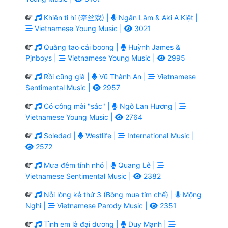
Khiên ti hí (牵丝戏) |
Ngân Lâm & Aki A Kiệt |
Vietnamese Young Music |
3021
Quăng tao cái boong |
Huỳnh James &
Pjnboys |
Vietnamese Young Music |
2995
Rồi cũng già |
Vũ Thành An |
Vietnamese
Sentimental Music |
2957
Có công mài "sắc" |
Ngô Lan Hương |
Vietnamese Young Music |
2764
Soledad |
Westlife |
International Music |
2572
Mưa đêm tỉnh nhỏ |
Quang Lê |
Vietnamese Sentimental Music |
2382
Nỗi lòng kẻ thứ 3 (Bông mua tím chế) |
Mộng
Nghi |
Vietnamese Parody Music |
2351
Tình em là đại dương |
Duy Mạnh |