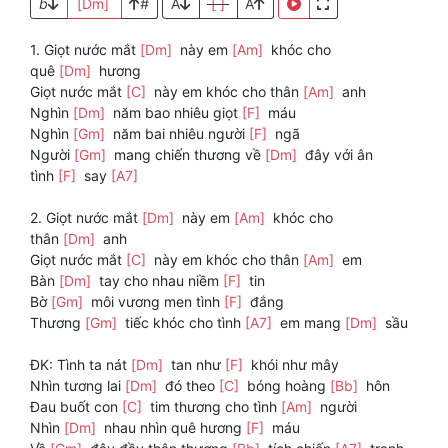
b
[Dm]
#
A
[ ]
A
1. Giọt nước mắt
[Dm]
này em
[Am]
khóc cho
quê
[Dm]
hương
Giọt nước mắt
[C]
này em khóc cho thân
[Am]
anh
Nghìn
[Dm]
năm bao nhiêu giọt
[F]
máu
Nghìn
[Gm]
năm bai nhiêu người
[F]
ngã
Người
[Gm]
mang chiến thương về
[Dm]
đây với ân
tình
[F]
say
[A7]
2. Giọt nước mắt
[Dm]
này em
[Am]
khóc cho
thân
[Dm]
anh
Giọt nước mắt
[C]
này em khóc cho thân
[Am]
em
Bàn
[Dm]
tay cho nhau niềm
[F]
tin
Bờ
[Gm]
môi vương men tình
[F]
đắng
Thương
[Gm]
tiếc khóc cho tình
[A7]
em mang
[Dm]
sầu
ĐK: Tình ta nát
[Dm]
tan như
[F]
khói như mây
Nhìn tương lai
[Dm]
đó theo
[C]
bóng hoàng
[Bb]
hôn
Đau buốt con
[C]
tim thương cho tình
[Am]
người
Nhìn
[Dm]
nhau nhìn quê hương
[F]
máu