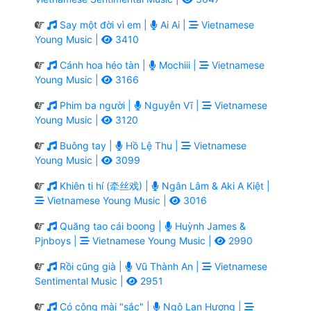
Say một đời vì em |
Ai Ai |
Vietnamese
Young Music |
3410
Cánh hoa héo tàn |
Mochiii |
Vietnamese
Young Music |
3166
Phim ba người |
Nguyễn Vĩ |
Vietnamese
Young Music |
3120
Buông tay |
Hồ Lệ Thu |
Vietnamese
Young Music |
3099
Khiên ti hí (牵丝戏) |
Ngân Lâm & Aki A Kiệt |
Vietnamese Young Music |
3016
Quăng tao cái boong |
Huỳnh James &
Pjnboys |
Vietnamese Young Music |
2990
Rồi cũng già |
Vũ Thành An |
Vietnamese
Sentimental Music |
2951
Có công mài "sắc" |
Ngô Lan Hương |