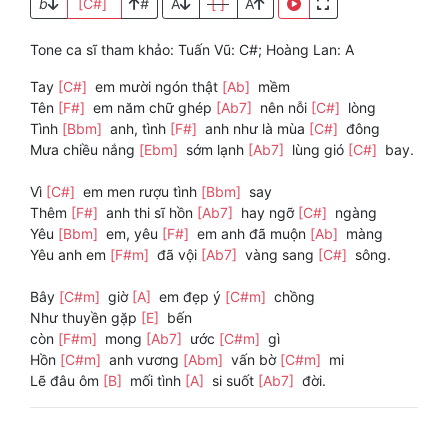
b
[C#]
#
A
[ ]
A
Tone ca sĩ tham khảo: Tuấn Vũ: C#; Hoàng Lan: A
Tay
[C#]
em mười ngón thật
[Ab]
mềm
Tên
[F#]
em năm chữ ghép
[Ab7]
nên nỗi
[C#]
lòng
Tình
[Bbm]
anh, tình
[F#]
anh như là mùa
[C#]
đông
Mưa chiều nắng
[Ebm]
sớm lạnh
[Ab7]
lùng gió
[C#]
bay.
Vì
[C#]
em men rượu tình
[Bbm]
say
Thêm
[F#]
anh thi sĩ hồn
[Ab7]
hay ngỡ
[C#]
ngàng
Yêu
[Bbm]
em, yêu
[F#]
em anh đã muộn
[Ab]
màng
Yêu anh em
[F#m]
đã vội
[Ab7]
vàng sang
[C#]
sông.
Bây
[C#m]
giờ
[A]
em đẹp ý
[C#m]
chồng
Như thuyền gặp
[E]
bến
còn
[F#m]
mong
[Ab7]
ước
[C#m]
gì
Hồn
[C#m]
anh vương
[Abm]
vấn bờ
[C#m]
mi
Lẽ đâu ôm
[B]
mối tình
[A]
si suốt
[Ab7]
đời.