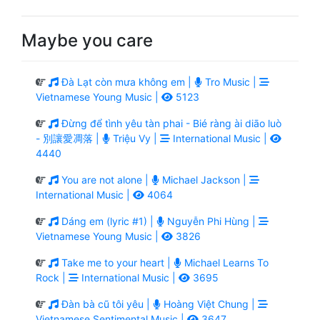
Maybe you care
Đà Lạt còn mưa không em |
Tro Music |
Vietnamese Young Music |
5123
Đừng để tình yêu tàn phai - Bié ràng ài diāo luò
- 別讓愛凋落 |
Triệu Vy |
International Music |
4440
You are not alone |
Michael Jackson |
International Music |
4064
Dáng em (lyric #1) |
Nguyễn Phi Hùng |
Vietnamese Young Music |
3826
Take me to your heart |
Michael Learns To
Rock |
International Music |
3695
Đàn bà cũ tôi yêu |
Hoàng Việt Chung |
Vietnamese Sentimental Music |
3647