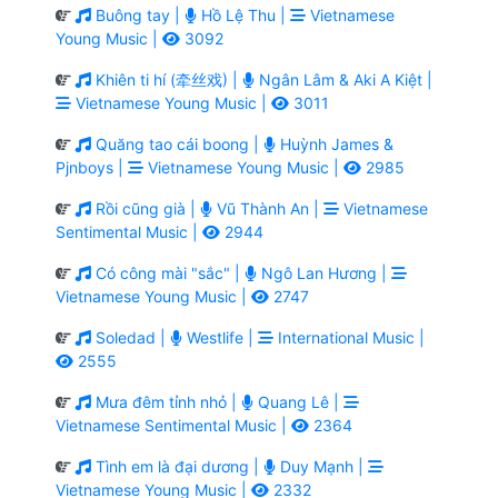
Buông tay |
Hồ Lệ Thu |
Vietnamese
Young Music |
3092
Khiên ti hí (牵丝戏) |
Ngân Lâm & Aki A Kiệt |
Vietnamese Young Music |
3011
Quăng tao cái boong |
Huỳnh James &
Pjnboys |
Vietnamese Young Music |
2985
Rồi cũng già |
Vũ Thành An |
Vietnamese
Sentimental Music |
2944
Có công mài "sắc" |
Ngô Lan Hương |
Vietnamese Young Music |
2747
Soledad |
Westlife |
International Music |
2555
Mưa đêm tỉnh nhỏ |
Quang Lê |
Vietnamese Sentimental Music |
2364
Tình em là đại dương |
Duy Mạnh |
Vietnamese Young Music |
2332