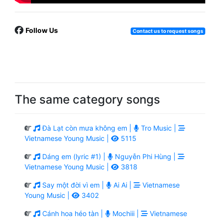
Follow Us
Contact us to request songs
The same category songs
Đà Lạt còn mưa không em |
Tro Music |
Vietnamese Young Music |
5115
Dáng em (lyric #1) |
Nguyễn Phi Hùng |
Vietnamese Young Music |
3818
Say một đời vì em |
Ai Ai |
Vietnamese
Young Music |
3402
Cánh hoa héo tàn |
Mochiii |
Vietnamese