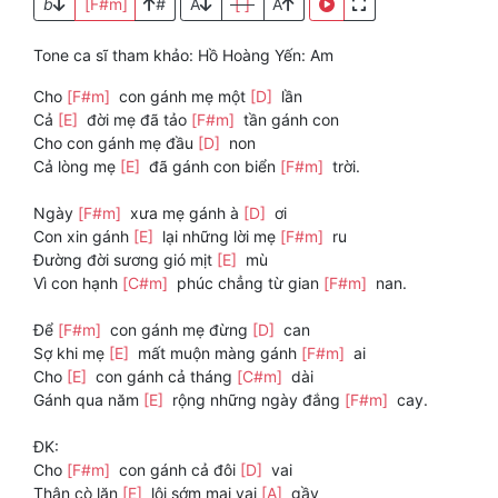
b
[F#m]
#
A
[ ]
A
Tone ca sĩ tham khảo: Hồ Hoàng Yến: Am
Cho
[F#m]
con gánh mẹ một
[D]
lần
Cả
[E]
đời mẹ đã tảo
[F#m]
tần gánh con
Cho con gánh mẹ đầu
[D]
non
Cả lòng mẹ
[E]
đã gánh con biển
[F#m]
trời.
Ngày
[F#m]
xưa mẹ gánh à
[D]
ơi
Con xin gánh
[E]
lại những lời mẹ
[F#m]
ru
Đường đời sương gió mịt
[E]
mù
Vì con hạnh
[C#m]
phúc chẳng từ gian
[F#m]
nan.
Để
[F#m]
con gánh mẹ đừng
[D]
can
Sợ khi mẹ
[E]
mất muộn màng gánh
[F#m]
ai
Cho
[E]
con gánh cả tháng
[C#m]
dài
Gánh qua năm
[E]
rộng những ngày đắng
[F#m]
cay.
ĐK:
Cho
[F#m]
con gánh cả đôi
[D]
vai
Thân cò lặn
[E]
lội sớm mai vai
[A]
gầy