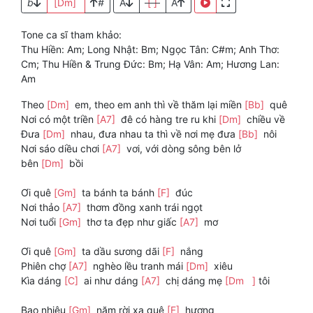
b
[Dm]
#
A
[ ]
A
Tone ca sĩ tham khảo:
Thu Hiền: Am; Long Nhật: Bm; Ngọc Tân: C#m; Anh Thơ:
Cm; Thu Hiền & Trung Đức: Bm; Hạ Vân: Am; Hương Lan:
Am
Theo
[Dm]
em, theo em anh thì về thăm lại miền
[Bb]
quê
Nơi có một triền
[A7]
đê có hàng tre ru khi
[Dm]
chiều về
Đưa
[Dm]
nhau, đưa nhau ta thì về nơi mẹ đưa
[Bb]
nôi
Nơi sáo diều chơi
[A7]
vơi, với dòng sông bên lở
bên
[Dm]
bồi
Ơi quê
[Gm]
ta bánh ta bánh
[F]
đúc
Nơi thảo
[A7]
thơm đồng xanh trái ngọt
Nơi tuổi
[Gm]
thơ ta đẹp như giấc
[A7]
mơ
Ơi quê
[Gm]
ta dầu sương dãi
[F]
nắng
Phiên chợ
[A7]
nghèo lều tranh mái
[Dm]
xiêu
Kìa dáng
[C]
ai như dáng
[A7]
chị dáng mẹ
[Dm ]
tôi
Bao nhiêu
[Gm]
năm rời xa quê
[F]
hương