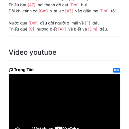
Phiêu bạt
[A7]
nơi thành đô cát
[Dm]
bụi
Đôi khi cánh cò
[Gm]
xưa lạc
[A7]
vào giấc mơ
[Dm]
tôi
Nước qua
[Dm]
cầu đời người đi mãi về
[F]
đâu
Thiếu quê
[C]
hương biết
[A7]
về biết về
[Dm]
đâu.
Video youtube
Trọng Tấn
Dm