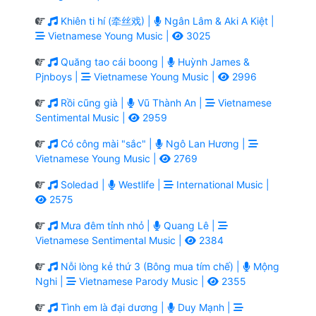
Khiên ti hí (牵丝戏) |
Ngân Lâm & Aki A Kiệt |
Vietnamese Young Music |
3025
Quăng tao cái boong |
Huỳnh James &
Pjnboys |
Vietnamese Young Music |
2996
Rồi cũng già |
Vũ Thành An |
Vietnamese
Sentimental Music |
2959
Có công mài "sắc" |
Ngô Lan Hương |
Vietnamese Young Music |
2769
Soledad |
Westlife |
International Music |
2575
Mưa đêm tỉnh nhỏ |
Quang Lê |
Vietnamese Sentimental Music |
2384
Nỗi lòng kẻ thứ 3 (Bông mua tím chế) |
Mộng
Nghi |
Vietnamese Parody Music |
2355
Tình em là đại dương |
Duy Mạnh |