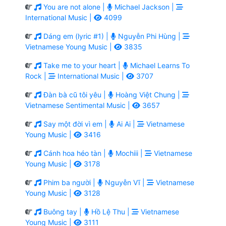
You are not alone |
Michael Jackson |
International Music |
4099
Dáng em (lyric #1) |
Nguyễn Phi Hùng |
Vietnamese Young Music |
3835
Take me to your heart |
Michael Learns To
Rock |
International Music |
3707
Đàn bà cũ tôi yêu |
Hoàng Việt Chung |
Vietnamese Sentimental Music |
3657
Say một đời vì em |
Ai Ai |
Vietnamese
Young Music |
3416
Cánh hoa héo tàn |
Mochiii |
Vietnamese
Young Music |
3178
Phim ba người |
Nguyễn Vĩ |
Vietnamese
Young Music |
3128
Buông tay |
Hồ Lệ Thu |
Vietnamese
Young Music |
3111