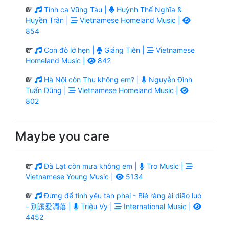
Tình ca Vũng Tàu |
Huỳnh Thế Nghĩa &
Huyền Trân |
Vietnamese Homeland Music |
854
Con đò lỡ hẹn |
Giáng Tiên |
Vietnamese
Homeland Music |
842
Hà Nội còn Thu không em? |
Nguyễn Đình
Tuấn Dũng |
Vietnamese Homeland Music |
802
Maybe you care
Đà Lạt còn mưa không em |
Tro Music |
Vietnamese Young Music |
5134
Đừng để tình yêu tàn phai - Bié ràng ài diāo luò
- 別讓愛凋落 |
Triệu Vy |
International Music |
4452