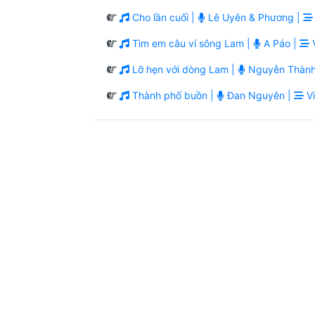
Cho lần cuối |
Lê Uyên & Phương |
Tìm em câu ví sông Lam |
A Páo |
V
Lỡ hẹn với dòng Lam |
Nguyễn Thành
Thành phố buồn |
Đan Nguyên |
Vi