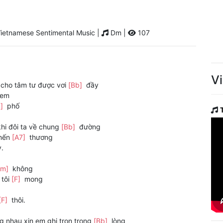
ietnamese Sentimental Music |
Dm |
107
V
i cho tâm tư được vơi
[Bb]
đầy
em
m]
phố
i đôi ta về chung
[Bb]
đường
 mến
[A7]
thương
.
Dm]
không
 tôi
[F]
mong
[F]
thôi.
g nhau xin em ghi trọn trong
[Bb]
lòng