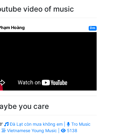
outube video of music
Phạm Hoàng
Dm
aybe you care
Đà Lạt còn mưa không em |
Tro Music
|
Vietnamese Young Music |
5138