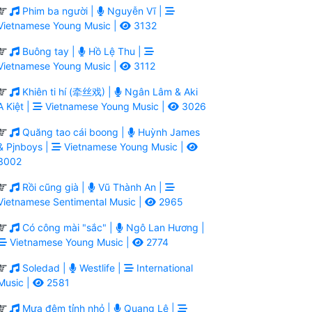
Phim ba người |
Nguyễn Vĩ |
Vietnamese Young Music |
3132
Buông tay |
Hồ Lệ Thu |
Vietnamese Young Music |
3112
Khiên ti hí (牵丝戏) |
Ngân Lâm & Aki
A Kiệt |
Vietnamese Young Music |
3026
Quăng tao cái boong |
Huỳnh James
& Pjnboys |
Vietnamese Young Music |
3002
Rồi cũng già |
Vũ Thành An |
Vietnamese Sentimental Music |
2965
Có công mài "sắc" |
Ngô Lan Hương |
Vietnamese Young Music |
2774
Soledad |
Westlife |
International
Music |
2581
Mưa đêm tỉnh nhỏ |
Quang Lê |