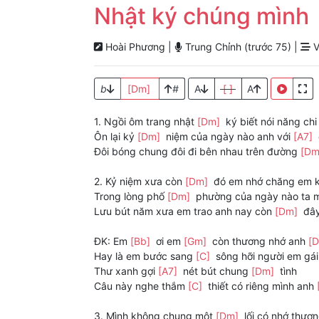
Nhật ký chúng mình
Hoài Phương |
Trung Chỉnh (trước 75) |
V
b
[Dm]
#
A
[ ]
A
1. Ngồi ôm trang nhật
[Dm]
ký biết nói năng ch
Ôn lại kỷ
[Dm]
niệm của ngày nào anh với
[A7]
Đôi bóng chung đôi đi bên nhau trên đường
[D
2. Kỷ niệm xưa còn
[Dm]
đó em nhớ chăng em kh
Trong lòng phố
[Dm]
phường của ngày nào ta
Lưu bút năm xưa em trao anh nay còn
[Dm]
đây
ĐK: Em
[Bb]
ơi em
[Gm]
còn thương nhớ anh
[
Hay là em bước sang
[C]
sông hỡi người em gái
Thư xanh gợi
[A7]
nét bút chung
[Dm]
tình
Câu này nghe thắm
[C]
thiết có riêng mình anh
3. Mình không chung một
[Dm]
lối có nhớ thươn