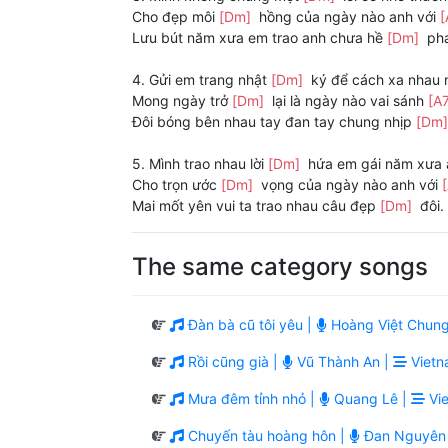
Cho đẹp môi
[Dm]
hồng của ngày nào anh với
[
Lưu bút năm xưa em trao anh chưa hề
[Dm]
pha
4. Gửi em trang nhật
[Dm]
ký để cách xa nhau 
Mong ngày trở
[Dm]
lại là ngày nào vai sánh
[A
Đôi bóng bên nhau tay đan tay chung nhịp
[Dm
5. Mình trao nhau lời
[Dm]
hứa em gái năm xưa 
Cho trọn ước
[Dm]
vọng của ngày nào anh với
Mai mốt yên vui ta trao nhau câu đẹp
[Dm]
đôi.
The same category songs
Đàn bà cũ tôi yêu |
Hoàng Việt Chung
Rồi cũng già |
Vũ Thành An |
Vietn
Mưa đêm tỉnh nhỏ |
Quang Lê |
Vie
Chuyến tàu hoàng hôn |
Đan Nguyên