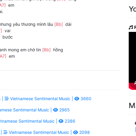
A7]
em
Y
i.
nhưng yêu thương mình lâu
[Bb]
dài
7]
vai
]
bước
anh mong em chờ tin
[Bb]
hồng
[A7]
em
 |
Vietnamese Sentimental Music |
3660
M
amese Sentimental Music |
2965
tnamese Sentimental Music |
2386
 |
Vietnamese Sentimental Music |
2098