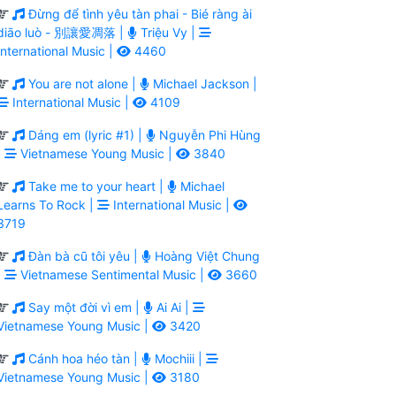
Đừng để tình yêu tàn phai - Bié ràng ài
diāo luò - 別讓愛凋落 |
Triệu Vy |
International Music |
4460
You are not alone |
Michael Jackson |
International Music |
4109
Dáng em (lyric #1) |
Nguyễn Phi Hùng
|
Vietnamese Young Music |
3840
Take me to your heart |
Michael
Learns To Rock |
International Music |
3719
Đàn bà cũ tôi yêu |
Hoàng Việt Chung
|
Vietnamese Sentimental Music |
3660
Say một đời vì em |
Ai Ai |
Vietnamese Young Music |
3420
Cánh hoa héo tàn |
Mochiii |
Vietnamese Young Music |
3180