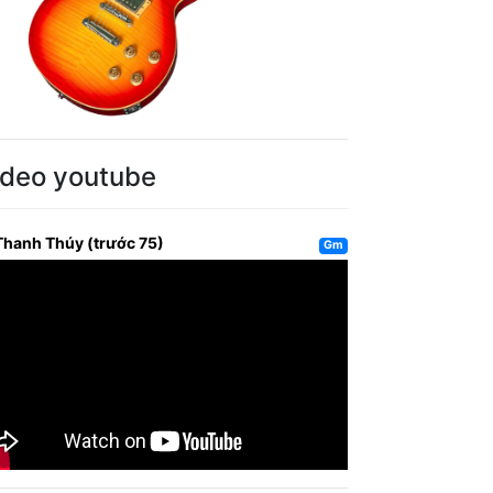
ideo youtube
Thanh Thúy (trước 75)
Gm