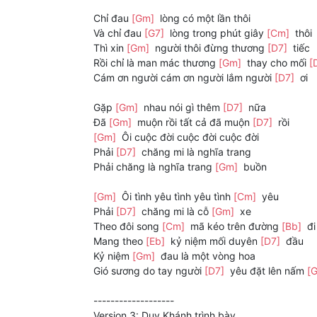
Chỉ đau
[Gm]
lòng có một lần thôi
Và chỉ đau
[G7]
lòng trong phút giây
[Cm]
thôi
Thì xin
[Gm]
người thôi đừng thương
[D7]
tiếc
Rồi chỉ là man mác thương
[Gm]
thay cho mối
[
Cám ơn người cám ơn người lắm người
[D7]
ơi
Gặp
[Gm]
nhau nói gì thêm
[D7]
nữa
Đã
[Gm]
muộn rồi tất cả đã muộn
[D7]
rồi
[Gm]
Ôi cuộc đời cuộc đời cuộc đời
Phải
[D7]
chăng mi là nghĩa trang
Phải chăng là nghĩa trang
[Gm]
buồn
[Gm]
Ôi tình yêu tình yêu tình
[Cm]
yêu
Phải
[D7]
chăng mi là cỗ
[Gm]
xe
Theo đôi song
[Cm]
mã kéo trên đường
[Bb]
đi
Mang theo
[Eb]
kỷ niệm mối duyên
[D7]
đầu
Kỷ niệm
[Gm]
đau là một vòng hoa
Gió sương do tay người
[D7]
yêu đặt lên nấm
[
-------------------
Version 3: Duy Khánh trình bày