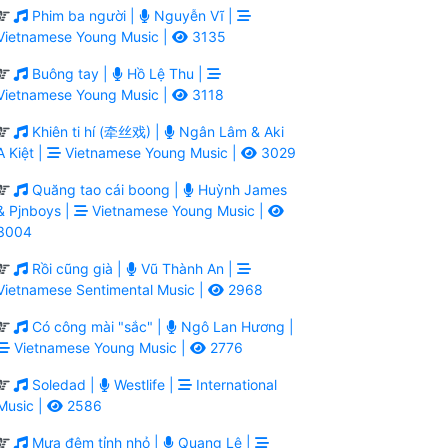
Phim ba người |
Nguyễn Vĩ |
Vietnamese Young Music |
3135
Buông tay |
Hồ Lệ Thu |
Vietnamese Young Music |
3118
Khiên ti hí (牵丝戏) |
Ngân Lâm & Aki
A Kiệt |
Vietnamese Young Music |
3029
Quăng tao cái boong |
Huỳnh James
& Pjnboys |
Vietnamese Young Music |
3004
Rồi cũng già |
Vũ Thành An |
Vietnamese Sentimental Music |
2968
Có công mài "sắc" |
Ngô Lan Hương |
Vietnamese Young Music |
2776
Soledad |
Westlife |
International
Music |
2586
Mưa đêm tỉnh nhỏ |
Quang Lê |