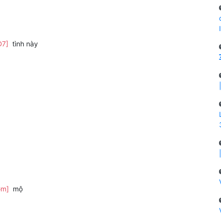
D7]
tình này
Gm]
mộ