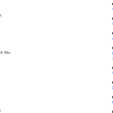
i
nh đầu
ê