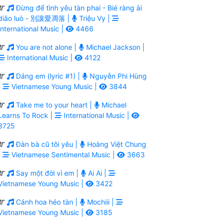
Đừng để tình yêu tàn phai - Bié ràng ài
diāo luò - 別讓愛凋落 |
Triệu Vy |
International Music |
4466
You are not alone |
Michael Jackson |
International Music |
4122
Dáng em (lyric #1) |
Nguyễn Phi Hùng
|
Vietnamese Young Music |
3844
Take me to your heart |
Michael
Learns To Rock |
International Music |
3725
Đàn bà cũ tôi yêu |
Hoàng Việt Chung
|
Vietnamese Sentimental Music |
3663
Say một đời vì em |
Ai Ai |
Vietnamese Young Music |
3422
Cánh hoa héo tàn |
Mochiii |
Vietnamese Young Music |
3185