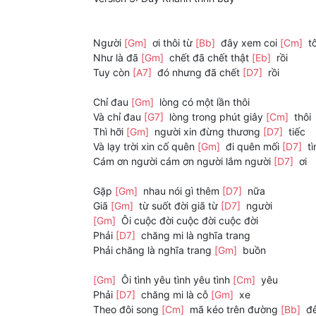
Người
[Gm]
ơi thôi từ
[Bb]
đây xem coi
[Cm]
tô
Như là đã
[Gm]
chết đã chết thật
[Eb]
rồi
Tuy còn
[A7]
đó nhưng đã chết
[D7]
rồi
Chỉ đau
[Gm]
lòng có một lần thôi
Và chỉ đau
[G7]
lòng trong phút giây
[Cm]
thôi
Thì hỡi
[Gm]
người xin đừng thương
[D7]
tiếc
Và lạy trời xin cố quên
[Gm]
đi quên mối
[D7]
tì
Cám ơn người cám ơn người lắm người
[D7]
ơi
Gặp
[Gm]
nhau nói gì thêm
[D7]
nữa
Giã
[Gm]
từ suốt đời giã từ
[D7]
người
[Gm]
Ôi cuộc đời cuộc đời cuộc đời
Phải
[D7]
chăng mi là nghĩa trang
Phải chăng là nghĩa trang
[Gm]
buồn
[Gm]
Ôi tình yêu tình yêu tình
[Cm]
yêu
Phải
[D7]
chăng mi là cỗ
[Gm]
xe
Theo đôi song
[Cm]
mã kéo trên đường
[Bb]
đ