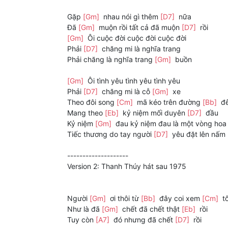
Gặp
[Gm]
nhau nói gì thêm
[D7]
nữa
Đã
[Gm]
muộn rồi tất cả đã muộn
[D7]
rồi
[Gm]
Ôi cuộc đời cuộc đời cuộc đời
Phải
[D7]
chăng mi là nghĩa trang
Phải chăng là nghĩa trang
[Gm]
buồn
[Gm]
Ôi tình yêu tình yêu tình yêu
Phải
[D7]
chăng mi là cỗ
[Gm]
xe
Theo đôi song
[Cm]
mã kéo trên đường
[Bb]
đ
Mang theo
[Eb]
kỷ niệm mối duyên
[D7]
đầu
Kỷ niệm
[Gm]
đau kỷ niệm đau là một vòng hoa
Tiếc thương do tay người
[D7]
yêu đặt lên nấm
--------------------
Version 2: Thanh Thúy hát sau 1975
Người
[Gm]
ơi thôi từ
[Bb]
đây coi xem
[Cm]
tô
Như là đã
[Gm]
chết đã chết thật
[Eb]
rồi
Tuy còn
[A7]
đó nhưng đã chết
[D7]
rồi