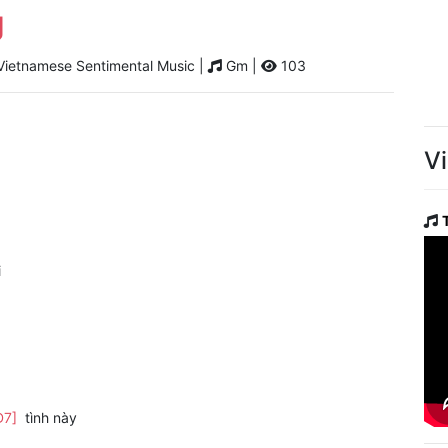
g
ietnamese Sentimental Music |
Gm |
103
V
i
D7]
tình này