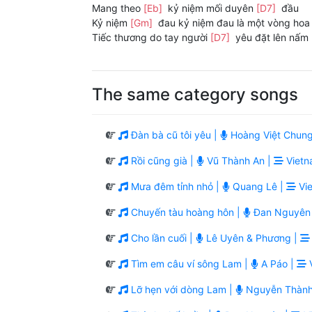
Mang theo
[Eb]
kỷ niệm mối duyên
[D7]
đầu
Kỷ niệm
[Gm]
đau kỷ niệm đau là một vòng hoa
Tiếc thương do tay người
[D7]
yêu đặt lên nấm
The same category songs
Đàn bà cũ tôi yêu |
Hoàng Việt Chung
Rồi cũng già |
Vũ Thành An |
Vietn
Mưa đêm tỉnh nhỏ |
Quang Lê |
Vie
Chuyến tàu hoàng hôn |
Đan Nguyên
Cho lần cuối |
Lê Uyên & Phương |
Tìm em câu ví sông Lam |
A Páo |
V
Lỡ hẹn với dòng Lam |
Nguyễn Thành