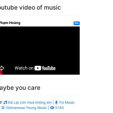
outube video of music
Phạm Hoàng
Em
aybe you care
Đà Lạt còn mưa không em |
Tro Music
|
Vietnamese Young Music |
5140