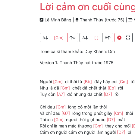
Lời cảm ơn cuối cùn
Lê Minh Bằng |
Thanh Thúy (trước 75) |
V
b
[Gm]
#
A
[ ]
A
Tone ca sĩ tham khảo: Duy Khánh: Dm
Version 1: Thanh Thúy hát trước 1975
Người
[Gm]
ơi thôi từ
[Bb]
đây hãy coi
[Cm]
tô
Như là đã
[Gm]
chết đã chết thật
[Eb]
rồi
Tuy còn
[A7]
đó nhưng đã chết
[D7]
rồi
Chỉ đau
[Gm]
lòng có một lần thôi
Và chỉ đau
[G7]
lòng trong phút giây
[Cm]
thôi
Thì xin
[Gm]
người thôi giọt nước
[D7]
mắt
Rồi chỉ là man mác thương
[Gm]
thay cho mối
[
Cám ơn người cám ơn người lắm người
[D7]
ơi