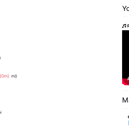
Y
ê
[Gm]
mộ
M
i