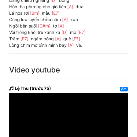
Dáng chiều nghiêng
[D]
bóng
Hồn tha phương nhớ giờ tiễn
[A]
đưa
Lá hoa rơi
[Bm]
màu
[E7]
Cùng lưu luyến chiều năm
[A]
xưa
Ngồi bên suối
[C#m]
tơ
[A]
Vời trông khói tre xanh xa
[D]
mờ
[B7]
Trầm
[E7]
ngâm bóng
[A]
quê
[E7]
Lòng chim mơ bình minh bay
[A]
về.
Video youtube
Lệ Thu (trước 75)
Am