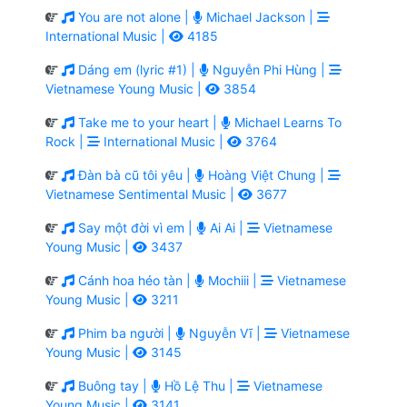
You are not alone |
Michael Jackson |
International Music |
4185
Dáng em (lyric #1) |
Nguyễn Phi Hùng |
Vietnamese Young Music |
3854
Take me to your heart |
Michael Learns To
Rock |
International Music |
3764
Đàn bà cũ tôi yêu |
Hoàng Việt Chung |
Vietnamese Sentimental Music |
3677
Say một đời vì em |
Ai Ai |
Vietnamese
Young Music |
3437
Cánh hoa héo tàn |
Mochiii |
Vietnamese
Young Music |
3211
Phim ba người |
Nguyễn Vĩ |
Vietnamese
Young Music |
3145
Buông tay |
Hồ Lệ Thu |
Vietnamese
Young Music |
3141