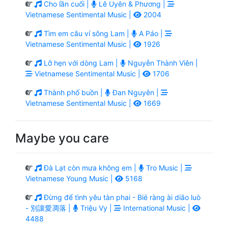
Cho lần cuối |
Lê Uyên & Phương |
Vietnamese Sentimental Music |
2004
Tìm em câu ví sông Lam |
A Páo |
Vietnamese Sentimental Music |
1926
Lỡ hẹn với dòng Lam |
Nguyễn Thành Viên |
Vietnamese Sentimental Music |
1706
Thành phố buồn |
Đan Nguyên |
Vietnamese Sentimental Music |
1669
Maybe you care
Đà Lạt còn mưa không em |
Tro Music |
Vietnamese Young Music |
5168
Đừng để tình yêu tàn phai - Bié ràng ài diāo luò
- 別讓愛凋落 |
Triệu Vy |
International Music |
4488