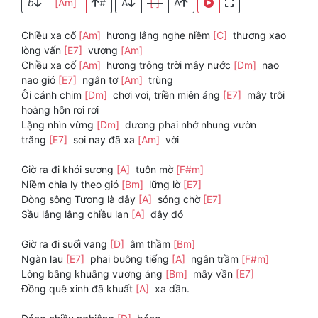
b
[Am]
#
A
[ ]
A
Chiều xa cố
[Am]
hương lắng nghe niềm
[C]
thương xao
lòng vấn
[E7]
vương
[Am]
Chiều xa cố
[Am]
hương trông trời mây nước
[Dm]
nao
nao gió
[E7]
ngân tơ
[Am]
trùng
Ôi cánh chim
[Dm]
chơi vơi, triền miên áng
[E7]
mây trôi
hoàng hôn rơi rơi
Lặng nhìn vừng
[Dm]
dương phai nhớ nhung vườn
trăng
[E7]
soi nay đã xa
[Am]
vời
Giờ ra đi khói sương
[A]
tuôn mờ
[F#m]
Niềm chia ly theo gió
[Bm]
lững lờ
[E7]
Dòng sông Tương là đây
[A]
sóng chờ
[E7]
Sầu lâng lâng chiều lan
[A]
đây đó
Giờ ra đi suối vang
[D]
âm thầm
[Bm]
Ngàn lau
[E7]
phai buông tiếng
[A]
ngân trầm
[F#m]
Lòng bâng khuâng vương áng
[Bm]
mây vần
[E7]
Đồng quê xinh đã khuất
[A]
xa dần.