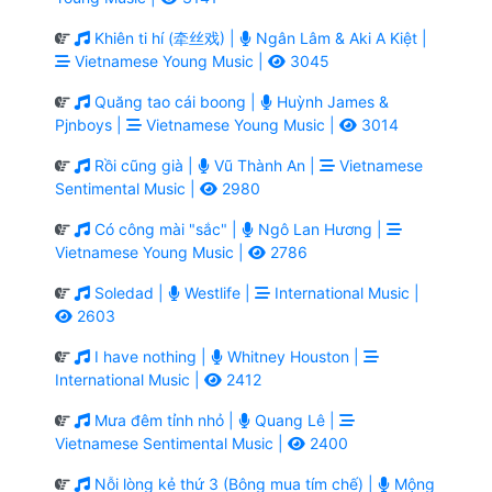
Khiên ti hí (牵丝戏) |
Ngân Lâm & Aki A Kiệt |
Vietnamese Young Music |
3045
Quăng tao cái boong |
Huỳnh James &
Pjnboys |
Vietnamese Young Music |
3014
Rồi cũng già |
Vũ Thành An |
Vietnamese
Sentimental Music |
2980
Có công mài "sắc" |
Ngô Lan Hương |
Vietnamese Young Music |
2786
Soledad |
Westlife |
International Music |
2603
I have nothing |
Whitney Houston |
International Music |
2412
Mưa đêm tỉnh nhỏ |
Quang Lê |
Vietnamese Sentimental Music |
2400
Nỗi lòng kẻ thứ 3 (Bông mua tím chế) |
Mộng