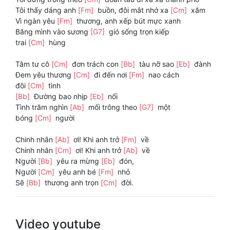
Tôi thấy dáng anh
[Fm]
buồn, đôi mắt nhớ xa
[Cm]
xăm
Vì ngàn yêu
[Fm]
thương, anh xếp bút mực xanh
Băng mình vào sương
[G7]
gió sống trọn kiếp
trai
[Cm]
hùng
Tâm tư cô
[Cm]
đơn trách con
[Bb]
tàu nỡ sao
[Eb]
đành
Đem yêu thương
[Cm]
đi đến nơi
[Fm]
nao cách
đôi
[Cm]
tình
[Bb]
Đường bao nhịp
[Eb]
nối
Tình trăm nghìn
[Ab]
mối trông theo
[G7]
một
bóng
[Cm]
người
Chinh nhân
[Ab]
ơi! Khi anh trở
[Fm]
về
Chinh nhân
[Cm]
ơi! Khi anh trở
[Ab]
về
Người
[Bb]
yêu ra mừng
[Eb]
đón,
Người
[Cm]
yêu anh bé
[Fm]
nhỏ
Sẽ
[Bb]
thương anh trọn
[Cm]
đời.
Video youtube