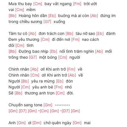
Mưa thu bay
[Cm]
bay vắt ngang
[Fm]
trời ướt
vai
[Cm]
mềm
[Bb]
Hoàng hôn dần
[Eb]
buông mà ai còn
[Ab]
đứng im
trong chiều sương
[G7]
xuống
Tâm tư cô
[Ab]
đơn trách con
[Bb]
tàu nỡ sao
[Eb]
đành
Đem yêu thương
[Cm]
đi đến nơi
[Fm]
nao cách
đôi
[Cm]
tình
[Bb]
Đường bao nhịp
[Eb]
nối tình trăm nghìn
[Ab]
mối
trông theo
[G7]
một bóng
[Cm]
người
Chinh nhân
[Ab]
ơi! Khi anh trở
[Fm]
về
Chinh nhân
[Cm]
ơi! Khi anh trở
[Ab]
về
Người
[Bb]
yêu ra mừng
[Eb]
đón
Người
[Cm]
yêu anh bé
[Fm]
nhỏ
Sẽ
[Bb]
thương anh trọn
[Cm]
đời.
Chuyển sang tone
[Gm]
---------
[Gm]
[D7]
[Gm]
-
[Cm]
[Gm]
-
[D7]
[Gm]
Anh
[Gm]
ơi
[Dm]
chớ quên ngày
[Gm]
mai