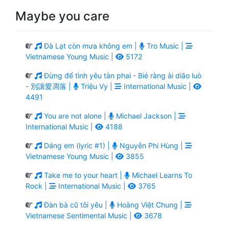
Maybe you care
Đà Lạt còn mưa không em |
Tro Music |
Vietnamese Young Music |
5172
Đừng để tình yêu tàn phai - Bié ràng ài diāo luò
- 別讓愛凋落 |
Triệu Vy |
International Music |
4491
You are not alone |
Michael Jackson |
International Music |
4188
Dáng em (lyric #1) |
Nguyễn Phi Hùng |
Vietnamese Young Music |
3855
Take me to your heart |
Michael Learns To
Rock |
International Music |
3765
Đàn bà cũ tôi yêu |
Hoàng Việt Chung |
Vietnamese Sentimental Music |
3678