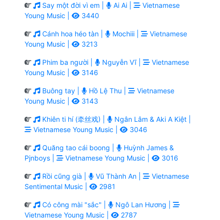
Say một đời vì em |
Ai Ai |
Vietnamese
Young Music |
3440
Cánh hoa héo tàn |
Mochiii |
Vietnamese
Young Music |
3213
Phim ba người |
Nguyễn Vĩ |
Vietnamese
Young Music |
3146
Buông tay |
Hồ Lệ Thu |
Vietnamese
Young Music |
3143
Khiên ti hí (牵丝戏) |
Ngân Lâm & Aki A Kiệt |
Vietnamese Young Music |
3046
Quăng tao cái boong |
Huỳnh James &
Pjnboys |
Vietnamese Young Music |
3016
Rồi cũng già |
Vũ Thành An |
Vietnamese
Sentimental Music |
2981
Có công mài "sắc" |
Ngô Lan Hương |
Vietnamese Young Music |
2787