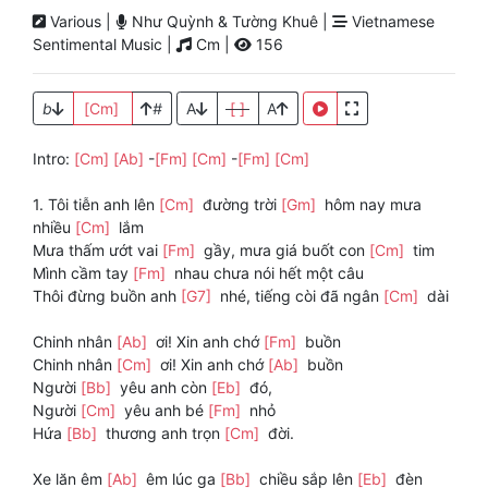
Various |
Như Quỳnh & Tường Khuê |
Vietnamese
Sentimental Music |
Cm |
156
b
[Cm]
#
A
[ ]
A
Intro:
[Cm]
[Ab]
-
[Fm]
[Cm]
-
[Fm]
[Cm]
1. Tôi tiễn anh lên
[Cm]
đường trời
[Gm]
hôm nay mưa
nhiều
[Cm]
lắm
Mưa thấm ướt vai
[Fm]
gầy, mưa giá buốt con
[Cm]
tim
Mình cầm tay
[Fm]
nhau chưa nói hết một câu
Thôi đừng buồn anh
[G7]
nhé, tiếng còi đã ngân
[Cm]
dài
Chinh nhân
[Ab]
ơi! Xin anh chớ
[Fm]
buồn
Chinh nhân
[Cm]
ơi! Xin anh chớ
[Ab]
buồn
Người
[Bb]
yêu anh còn
[Eb]
đó,
Người
[Cm]
yêu anh bé
[Fm]
nhỏ
Hứa
[Bb]
thương anh trọn
[Cm]
đời.
Xe lăn êm
[Ab]
êm lúc ga
[Bb]
chiều sắp lên
[Eb]
đèn