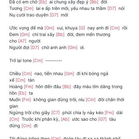
Đã có em chờ
[Eb]
ai chung xây đẹp ý
[Bb]
đời
Tương
[Cm]
lai e ấp trên môi, yêu nhau ta thầm
[D7]
nói
Nụ cười trao duyên
[D7]
mới
Ước vọng để mà
[Gm]
vui, khuya
[G]
nay anh đi
[Cm]
rồi
Đem
[Gm]
chí trai xây
[Bb]
đời, đem mến thương
cho
[A7]
người
Người đợi
[D7]
chờ anh anh
[Gm]
ơi.
Trở lại tone
[Cm]
---------
Chiều
[Cm]
nao, tiễn nhau
[Gm]
đi khi bóng ngả
xế
[Cm]
tàn
Hoàng
[Fm]
hôn đến đâu
[Bb]
đây màu tím dâng trong
hồn
[Eb]
ta
Muốn
[Fm]
không gian đừng trôi, níu
[Cm]
đôi chân thời
gian
Ngừng trôi cho giây
[C7]
phút chia ly này kéo
[Fm]
dài
[Cm]
Trước khi phân kỳ,
[Ab]
ước sao cho
[G7]
tàu
đừng
[Cm]
đi
Tôi đứng trông theo
[Cm]
đoàn tàu đi xa xa thành phố