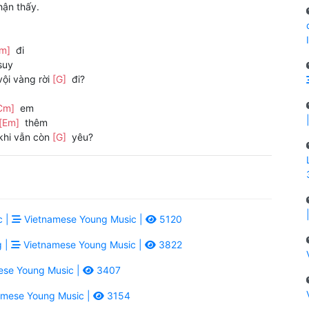
ận thấy.
Cm]
đi
suy
vội vàng rời
[G]
đi?
Cm]
em
[Em]
thêm
khi vẫn còn
[G]
yêu?
c |
Vietnamese Young Music |
5120
g |
Vietnamese Young Music |
3822
se Young Music |
3407
mese Young Music |
3154