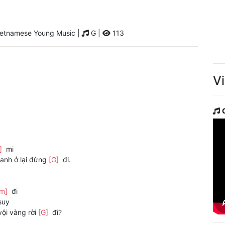
etnamese Young Music |
G |
113
V
]
mi
anh ở lại đừng
[G]
đi.
Cm]
đi
suy
vội vàng rời
[G]
đi?