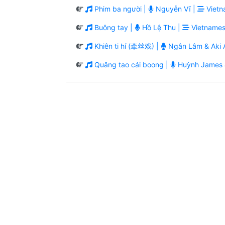
Phim ba người |
Nguyễn Vĩ |
Vietn
Buông tay |
Hồ Lệ Thu |
Vietnames
Khiên ti hí (牵丝戏) |
Ngân Lâm & Aki A
Quăng tao cái boong |
Huỳnh James 