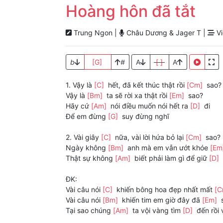
Hoàng hôn đã tắt
Trung Ngon |
Châu Dương & Jager T |
Vi
b
[G]
#
A
[ ]
A
1. Vậy là
[C]
hết, đã kết thúc thật rồi
[Cm]
sao?
Vậy là
[Bm]
ta sẽ rời xa thật rồi
[Em]
sao?
Hãy cứ
[Am]
nói điều muốn nói hết ra
[D]
đi
Để em đừng
[G]
suy đừng nghĩ
2. Vài giây
[C]
nữa, vài lời hứa bỏ lại
[Cm]
sao?
Ngày không
[Bm]
anh mà em vẫn ướt khóe
[Em
Thật sự không
[Am]
biết phải làm gì để giữ
[D]
ĐK:
Vài câu nói
[C]
khiến bông hoa đẹp nhất mất
[
Vài câu nói
[Bm]
khiến tim em giờ đây đã
[Em]
Tại sao chúng
[Am]
ta vội vàng tìm
[D]
đến rồi 