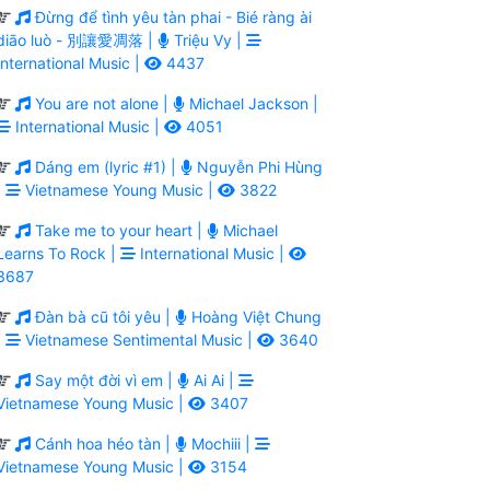
Đừng để tình yêu tàn phai - Bié ràng ài
diāo luò - 別讓愛凋落 |
Triệu Vy |
International Music |
4437
You are not alone |
Michael Jackson |
International Music |
4051
Dáng em (lyric #1) |
Nguyễn Phi Hùng
|
Vietnamese Young Music |
3822
Take me to your heart |
Michael
Learns To Rock |
International Music |
3687
Đàn bà cũ tôi yêu |
Hoàng Việt Chung
|
Vietnamese Sentimental Music |
3640
Say một đời vì em |
Ai Ai |
Vietnamese Young Music |
3407
Cánh hoa héo tàn |
Mochiii |
Vietnamese Young Music |
3154