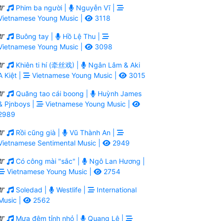
Phim ba người |
Nguyễn Vĩ |
Vietnamese Young Music |
3118
Buông tay |
Hồ Lệ Thu |
Vietnamese Young Music |
3098
Khiên ti hí (牵丝戏) |
Ngân Lâm & Aki
A Kiệt |
Vietnamese Young Music |
3015
Quăng tao cái boong |
Huỳnh James
& Pjnboys |
Vietnamese Young Music |
2989
Rồi cũng già |
Vũ Thành An |
Vietnamese Sentimental Music |
2949
Có công mài "sắc" |
Ngô Lan Hương |
Vietnamese Young Music |
2754
Soledad |
Westlife |
International
Music |
2562
Mưa đêm tỉnh nhỏ |
Quang Lê |