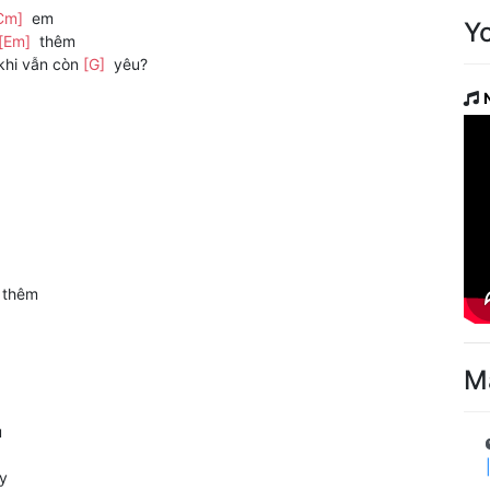
Cm]
em
Y
[Em]
thêm
khi vẫn còn
[G]
yêu?
thêm
M
u
ấy