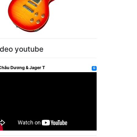
ideo youtube
Châu Dương & Jager T
G