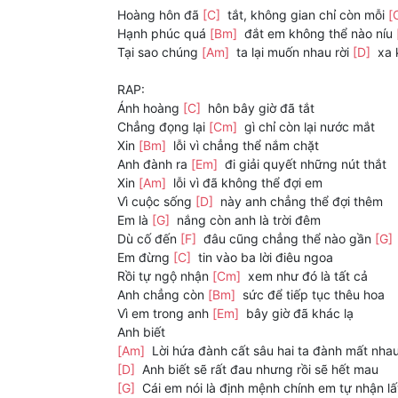
Hoàng hôn đã
[C]
tắt, không gian chỉ còn mỗi
[
Hạnh phúc quá
[Bm]
đắt em không thể nào níu
Tại sao chúng
[Am]
ta lại muốn nhau rời
[D]
xa 
RAP:
Ánh hoàng
[C]
hôn bây giờ đã tắt
Chẳng đọng lại
[Cm]
gì chỉ còn lại nước mắt
Xin
[Bm]
lỗi vì chẳng thể nắm chặt
Anh đành ra
[Em]
đi giải quyết những nút thắt
Xin
[Am]
lỗi vì đã không thể đợi em
Vì cuộc sống
[D]
này anh chẳng thể đợi thêm
Em là
[G]
nắng còn anh là trời đêm
Dù cố đến
[F]
đâu cũng chẳng thể nào gần
[G]
Em đừng
[C]
tin vào ba lời điêu ngoa
Rồi tự ngộ nhận
[Cm]
xem như đó là tất cả
Anh chẳng còn
[Bm]
sức để tiếp tục thêu hoa
Vì em trong anh
[Em]
bây giờ đã khác lạ
Anh biết
[Am]
Lời hứa đành cất sâu hai ta đành mất nha
[D]
Anh biết sẽ rất đau nhưng rồi sẽ hết mau
[G]
Cái em nói là định mệnh chính em tự nhận l