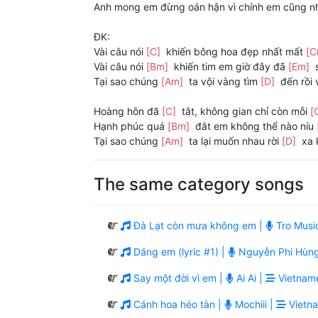
Anh mong em đừng oán hận vì chính em cũng nh
ĐK:
Vài câu nói
[C]
khiến bông hoa đẹp nhất mất
[
Vài câu nói
[Bm]
khiến tim em giờ đây đã
[Em]
Tại sao chúng
[Am]
ta vội vàng tìm
[D]
đến rồi 
Hoàng hôn đã
[C]
tắt, không gian chỉ còn mỗi
[
Hạnh phúc quá
[Bm]
đắt em không thể nào níu
Tại sao chúng
[Am]
ta lại muốn nhau rời
[D]
xa 
The same category songs
Đà Lạt còn mưa không em |
Tro Musi
Dáng em (lyric #1) |
Nguyễn Phi Hùn
Say một đời vì em |
Ai Ai |
Vietname
Cánh hoa héo tàn |
Mochiii |
Vietna