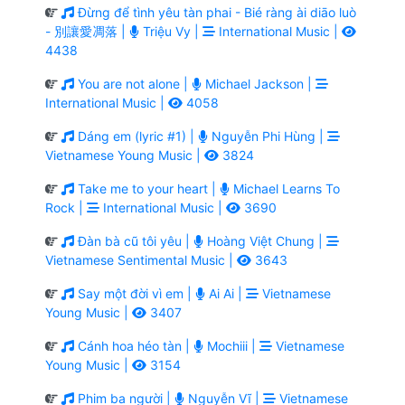
Đừng để tình yêu tàn phai - Bié ràng ài diāo luò
- 別讓愛凋落 |
Triệu Vy |
International Music |
4438
You are not alone |
Michael Jackson |
International Music |
4058
Dáng em (lyric #1) |
Nguyễn Phi Hùng |
Vietnamese Young Music |
3824
Take me to your heart |
Michael Learns To
Rock |
International Music |
3690
Đàn bà cũ tôi yêu |
Hoàng Việt Chung |
Vietnamese Sentimental Music |
3643
Say một đời vì em |
Ai Ai |
Vietnamese
Young Music |
3407
Cánh hoa héo tàn |
Mochiii |
Vietnamese
Young Music |
3154
Phim ba người |
Nguyễn Vĩ |
Vietnamese