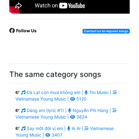
Follow Us
Contact us to request songs
The same category songs
Đà Lạt còn mưa không em |
Tro Music |
Vietnamese Young Music |
5120
Dáng em (lyric #1) |
Nguyễn Phi Hùng |
Vietnamese Young Music |
3824
Say một đời vì em |
Ai Ai |
Vietnamese
Young Music |
3407