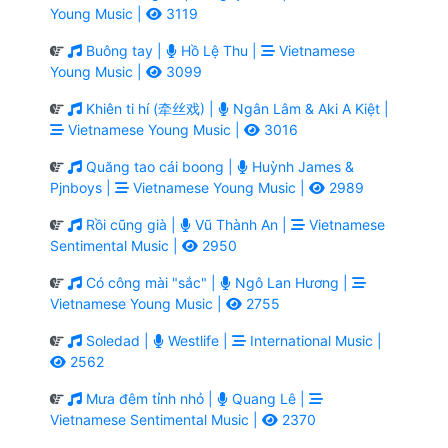
Young Music |
3119
Buông tay |
Hồ Lệ Thu |
Vietnamese
Young Music |
3099
Khiên ti hí (牵丝戏) |
Ngân Lâm & Aki A Kiệt |
Vietnamese Young Music |
3016
Quăng tao cái boong |
Huỳnh James &
Pjnboys |
Vietnamese Young Music |
2989
Rồi cũng già |
Vũ Thành An |
Vietnamese
Sentimental Music |
2950
Có công mài "sắc" |
Ngô Lan Hương |
Vietnamese Young Music |
2755
Soledad |
Westlife |
International Music |
2562
Mưa đêm tỉnh nhỏ |
Quang Lê |
Vietnamese Sentimental Music |
2370