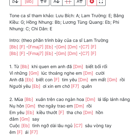
b
[Bb]
#
A
[ ]
A
Tone ca sĩ tham khảo: Lưu Bích: A; Lam Trường: E; Bằng
Kiều: G; Hồng Nhung: Bb; Lương Tùng Quang: Eb; Phi
Nhung: C; Chi Dân: E
Intro: (theo phần trình bày của ca sĩ Lam Trường
[Bb]
[F]
-
[Fmaj7]
[Eb]
-
[Gm]
[Dm]
-
[C7]
[F]
[Bb]
[F]
-
[Fmaj7]
[Eb]
-
[Gm]
[Dm]
-
[C7]
[F]
1. Từ
[Bb]
khi quen em anh đã
[Dm]
biết bối rối
Vì những
[Gm]
lúc thoáng nghe em
[Dm]
cười
Anh đã
[Eb]
biết con
[F]
tim yêu
[Dm]
em mất
[Gm]
rồi
Người yêu
[Eb]
ơi xin em chớ
[F7]
quên
2. Mùa
[Bb]
xuân trên cao ngàn hoa
[Dm]
lá lấp lánh nắng
Nụ hôn
[Gm]
thơ ngây trao em
[Dm]
rồi
Em yêu
[Eb]
kiều thướt
[F]
tha cho
[Dm]
hồn
đắm
[Gm]
say
Cuộc
[Eb]
tình ngỡ dài lâu ngủ
[C7]
sâu vòng tay
êm
[F]
ái
[F7]