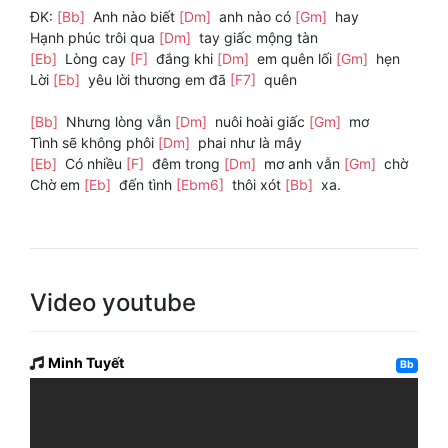
ĐK:
[Bb]
Anh nào biết
[Dm]
anh nào có
[Gm]
hay
Hạnh phúc trôi qua
[Dm]
tay giấc mộng tàn
[Eb]
Lòng cay
[F]
đắng khi
[Dm]
em quên lối
[Gm]
hẹn
Lời
[Eb]
yêu lời thương em đã
[F7]
quên
[Bb]
Nhưng lòng vẫn
[Dm]
nuôi hoài giấc
[Gm]
mơ
Tình sẽ không phôi
[Dm]
phai như là mây
[Eb]
Có nhiều
[F]
đêm trong
[Dm]
mơ anh vẫn
[Gm]
chờ
Chờ em
[Eb]
đến tình
[Ebm6]
thôi xót
[Bb]
xa.
Video youtube
Minh Tuyết
Bb