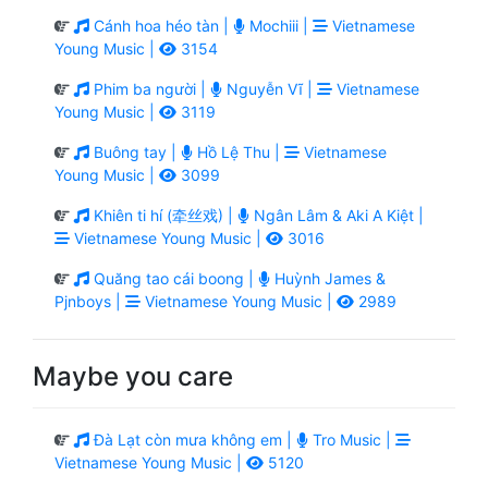
Cánh hoa héo tàn |
Mochiii |
Vietnamese
Young Music |
3154
Phim ba người |
Nguyễn Vĩ |
Vietnamese
Young Music |
3119
Buông tay |
Hồ Lệ Thu |
Vietnamese
Young Music |
3099
Khiên ti hí (牵丝戏) |
Ngân Lâm & Aki A Kiệt |
Vietnamese Young Music |
3016
Quăng tao cái boong |
Huỳnh James &
Pjnboys |
Vietnamese Young Music |
2989
Maybe you care
Đà Lạt còn mưa không em |
Tro Music |
Vietnamese Young Music |
5120