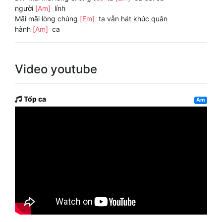
người
[Am]
lính
Mãi mãi lòng chúng
[Em]
ta vẫn hát khúc quân
hành
[Am]
ca
Video youtube
Tốp ca
Am