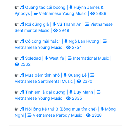
Quăng tao cái boong |
Huỳnh James &
Pjnboys |
Vietnamese Young Music |
2989
Rồi cũng già |
Vũ Thành An |
Vietnamese
Sentimental Music |
2949
Có công mài "sắc" |
Ngô Lan Hương |
Vietnamese Young Music |
2754
Soledad |
Westlife |
International Music |
2562
Mưa đêm tỉnh nhỏ |
Quang Lê |
Vietnamese Sentimental Music |
2370
Tình em là đại dương |
Duy Mạnh |
Vietnamese Young Music |
2335
Nỗi lòng kẻ thứ 3 (Bông mua tím chế) |
Mộng
Nghi |
Vietnamese Parody Music |
2328