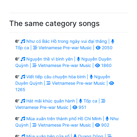
The same category songs
Như có Bác Hồ trong ngày vui đại thắng |
Tốp ca |
Vietnamese Pre-war Music |
2050
Nguyện thề vì bình yên |
Nguyễn Duyên
Quỳnh |
Vietnamese Pre-war Music |
1860
Viết tiếp câu chuyện hòa bình |
Nguyễn
Duyên Quỳnh |
Vietnamese Pre-war Music |
1265
Hát mãi khúc quân hành |
Tốp ca |
Vietnamese Pre-war Music |
951
Mùa xuân trên thành phố Hồ Chí Minh |
Như
Quỳnh |
Vietnamese Pre-war Music |
902
Mùa xuân bên cửa sổ |
Quang Dũng |