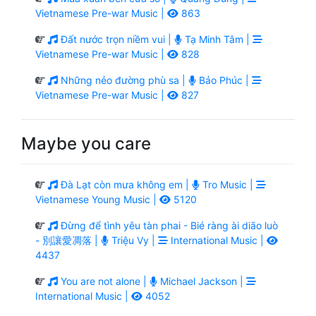
Vietnamese Pre-war Music |
863
Đất nước trọn niềm vui |
Tạ Minh Tâm |
Vietnamese Pre-war Music |
828
Những nẻo đường phù sa |
Bảo Phúc |
Vietnamese Pre-war Music |
827
Maybe you care
Đà Lạt còn mưa không em |
Tro Music |
Vietnamese Young Music |
5120
Đừng để tình yêu tàn phai - Bié ràng ài diāo luò
- 別讓愛凋落 |
Triệu Vy |
International Music |
4437
You are not alone |
Michael Jackson |
International Music |
4052