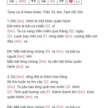
b
[Am]
#
A
[ ]
A
Tone ca sĩ tham khảo: Trần Tú: Am; Tam Hổ: Dm
1. Đời
[Am]
mình là một khúc quân hành
Đời mình là bài ca chiến
[C]
sĩ
[Dm]
Ta ca vang triền miên qua tháng
[G]
ngày
[C]
Lượn bay trên núi
[F]
rừng biên
[Em]
cương đến nơi
đảo
[Am]
xa
ĐK: Mãi mãi lòng chúng
[G]
ta
[Em]
ca bài ca
người
[Am]
lính
Mãi mãi lòng chúng
[Em]
ta vẫn hát khúc quân
hành
[Am]
ca
2. Dù
[Am]
rằng đời ta thích hoa hồng
Kẻ thù buộc ta ôm cây
[C]
súng
[Dm]
Ta yêu sao làng quê non nước
[G]
mình
[C]
Tình quê hương vút
[F]
thành thanh âm
[Em]
khúc
quân hành
[Am]
ca
ĐK: Mãi mãi lòng chúng
[G]
ta
[Em]
ca bài ca