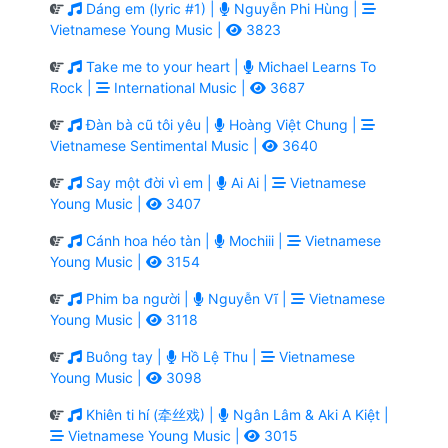
Dáng em (lyric #1) |
Nguyễn Phi Hùng |
Vietnamese Young Music |
3823
Take me to your heart |
Michael Learns To
Rock |
International Music |
3687
Đàn bà cũ tôi yêu |
Hoàng Việt Chung |
Vietnamese Sentimental Music |
3640
Say một đời vì em |
Ai Ai |
Vietnamese
Young Music |
3407
Cánh hoa héo tàn |
Mochiii |
Vietnamese
Young Music |
3154
Phim ba người |
Nguyễn Vĩ |
Vietnamese
Young Music |
3118
Buông tay |
Hồ Lệ Thu |
Vietnamese
Young Music |
3098
Khiên ti hí (牵丝戏) |
Ngân Lâm & Aki A Kiệt |
Vietnamese Young Music |
3015