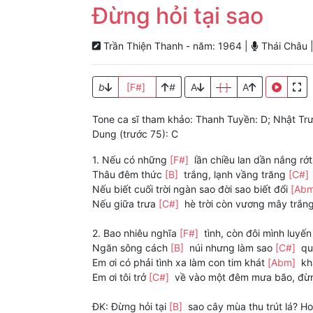
Đừng hỏi tại sao
Trần Thiện Thanh - năm: 1964 |
Thái Châu 
b
[F#]
#
A
[ ]
A
Tone ca sĩ tham khảo: Thanh Tuyền: D; Nhật Trư
Dung (trước 75): C
1. Nếu có những
[F#]
lần chiều lan dần nắng rớ
Thâu đêm thức
[B]
trắng, lạnh vầng trăng
[C#]
Nếu biết cuối trời ngàn sao đời sao biết đổi
[Ab
Nếu giữa trưa
[C#]
hè trời còn vương mây trắng
2. Bao nhiêu nghĩa
[F#]
tình, còn đôi mình luyến
Ngăn sông cách
[B]
núi nhưng làm sao
[C#]
qu
Em ơi có phải tình xa làm con tim khát
[Abm]
kh
Em ơi tôi trở
[C#]
về vào một đêm mưa bão, đừn
ĐK: Đừng hỏi tại
[B]
sao cây mùa thu trút lá? 