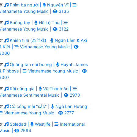
Phim ba người |
Nguyễn Vĩ |
Vietnamese Young Music |
3135
Buông tay |
Hồ Lệ Thu |
Vietnamese Young Music |
3122
Khiên ti hí (牵丝戏) |
Ngân Lâm & Aki
A Kiệt |
Vietnamese Young Music |
3030
Quăng tao cái boong |
Huỳnh James
& Pjnboys |
Vietnamese Young Music |
3007
Rồi cũng già |
Vũ Thành An |
Vietnamese Sentimental Music |
2970
Có công mài "sắc" |
Ngô Lan Hương |
Vietnamese Young Music |
2777
Soledad |
Westlife |
International
Music |
2594