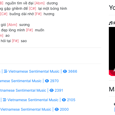
[B]
nguồn tìm về đại
[Abm]
dương
Y
ng gập ghềnh để
[C#]
lại một bóng hình
[C#]
buông dài nhớ
[F#]
hương
 gió
[Abm]
sương
 đẹp lòng mình
[F#]
muốn
m]
ao
hỏi tại
[F#]
sao
 |
Vietnamese Sentimental Music |
3666
amese Sentimental Music |
2970
M
tnamese Sentimental Music |
2391
 |
Vietnamese Sentimental Music |
2105
Vietnamese Sentimental Music |
2000