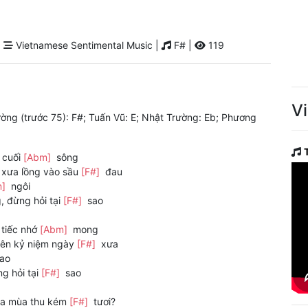
|
Vietnamese Sentimental Music |
F# |
119
V
ờng (trước 75): F#; Tuấn Vũ: E; Nhật Trường: Eb; Phương
t cuối
[Abm]
sông
xưa lồng vào sầu
[F#]
đau
m]
ngôi
, đừng hỏi tại
[F#]
sao
 tiếc nhớ
[Abm]
mong
ên kỷ niệm ngày
[F#]
xưa
ao
g hỏi tại
[F#]
sao
Hoa mùa thu kém
[F#]
tươi?