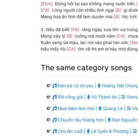
[Ebm]
Đừng hỏi tại sao không mang nước trên
[C#]
Lòng người còn nhiều tình ngại
[B]
gì đườ
Mang hoa ân tình để làm duyên mái
[B]
tóc trót
3. Nếu đã biết
[F#]
rằng ngày xưa tìm vui trong
Mong xây lý
[B]
tưởng mà mười năm
[C#]
chưa
Xuân sang úa màu, lạc nơi nào phai tan ước
[Ab
Nếu thấy tôi
[C#]
tìm về thì em ơi hãy nhớ đừng 
The same category songs
Đàn bà cũ tôi yêu |
Hoàng Việt Chung
Rồi cũng già |
Vũ Thành An |
Vietn
Mưa đêm tỉnh nhỏ |
Quang Lê |
Vie
Chuyến tàu hoàng hôn |
Đan Nguyên
Cho lần cuối |
Lê Uyên & Phương |