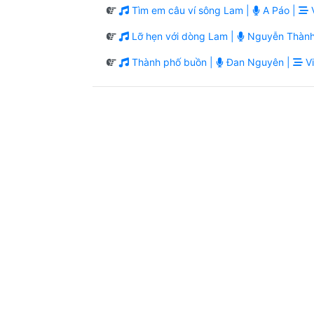
Tìm em câu ví sông Lam |
A Páo |
V
Lỡ hẹn với dòng Lam |
Nguyễn Thành
Thành phố buồn |
Đan Nguyên |
Vi