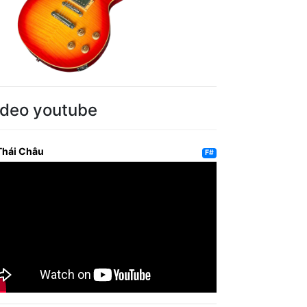
ideo youtube
Thái Châu
F#