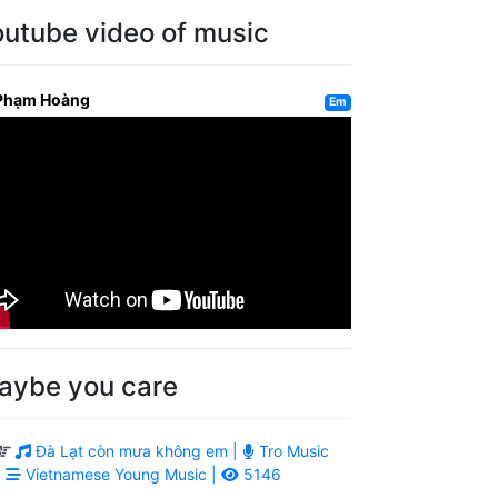
outube video of music
Phạm Hoàng
Em
aybe you care
Đà Lạt còn mưa không em |
Tro Music
|
Vietnamese Young Music |
5146