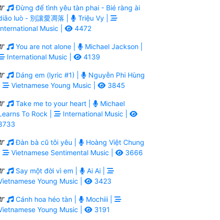
Đừng để tình yêu tàn phai - Bié ràng ài
diāo luò - 別讓愛凋落 |
Triệu Vy |
International Music |
4472
You are not alone |
Michael Jackson |
International Music |
4139
Dáng em (lyric #1) |
Nguyễn Phi Hùng
|
Vietnamese Young Music |
3845
Take me to your heart |
Michael
Learns To Rock |
International Music |
3733
Đàn bà cũ tôi yêu |
Hoàng Việt Chung
|
Vietnamese Sentimental Music |
3666
Say một đời vì em |
Ai Ai |
Vietnamese Young Music |
3423
Cánh hoa héo tàn |
Mochiii |
Vietnamese Young Music |
3191