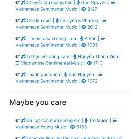
Chuyến tàu hoàng hôn |
Đan Nguyên |
Vietnamese Sentimental Music |
2127
Cho lần cuối |
Lê Uyên & Phương |
Vietnamese Sentimental Music |
2012
Tìm em câu ví sông Lam |
A Páo |
Vietnamese Sentimental Music |
1935
Lỡ hẹn với dòng Lam |
Nguyễn Thành Viên |
Vietnamese Sentimental Music |
1713
Thành phố buồn |
Đan Nguyên |
Vietnamese Sentimental Music |
1672
Maybe you care
Đà Lạt còn mưa không em |
Tro Music |
Vietnamese Young Music |
5193
Đừng để tình yêu tàn phai - Bié ràng ài diāo luò