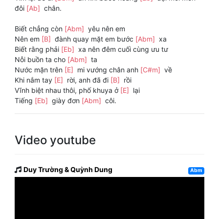
đôi
[Ab]
chân.
Biết chẳng còn
[Abm]
yêu nên em
Nên em
[B]
đành quay mặt em bước
[Abm]
xa
Biết rằng phải
[Eb]
xa nên đêm cuối cùng ưu tư
Nỗi buồn ta cho
[Abm]
ta
Nước mặn trên
[E]
mi vướng chân anh
[C#m]
về
Khi nắm tay
[E]
rời, anh đã đi
[B]
rồi
Vĩnh biệt nhau thôi, phố khuya ở
[E]
lại
Tiếng
[Eb]
giày đơn
[Abm]
côi.
Video youtube
Duy Trường & Quỳnh Dung
Abm