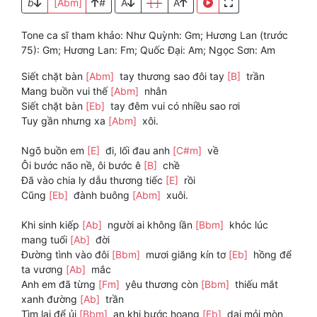
b
[Abm]
#
A
[ ]
A
Tone ca sĩ tham khảo: Như Quỳnh: Gm; Hương Lan (trước
75): Gm; Hương Lan: Fm; Quốc Đại: Am; Ngọc Sơn: Am
Siết chặt bàn
[Abm]
tay thương sao đôi tay
[B]
trần
Mang buồn vui thế
[Abm]
nhân
Siết chặt bàn
[Eb]
tay đêm vui có nhiều sao rơi
Tuy gần nhưng xa
[Abm]
xôi.
Ngõ buồn em
[E]
đi, lối đau anh
[C#m]
về
Ôi bước não nề, ôi bước ê
[B]
chề
Đã vào chia ly dẫu thương tiếc
[E]
rồi
Cũng
[Eb]
đành buông
[Abm]
xuôi.
Khi sinh kiếp
[Ab]
người ai không lần
[Bbm]
khóc lúc
mang tuổi
[Ab]
đời
Đường tình vào đôi
[Bbm]
mươi giăng kín tơ
[Eb]
hồng để
ta vương
[Ab]
mắc
Anh em đã từng
[Fm]
yêu thương còn
[Bbm]
thiếu mắt
xanh đường
[Ab]
trần
Tìm lại để ủi
[Bbm]
an khi bước hoang
[Eb]
dại mỏi mòn