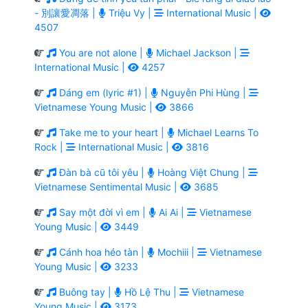
- 別讓愛凋落 |
Triệu Vy |
International Music |
4507
You are not alone |
Michael Jackson |
International Music |
4257
Dáng em (lyric #1) |
Nguyễn Phi Hùng |
Vietnamese Young Music |
3866
Take me to your heart |
Michael Learns To
Rock |
International Music |
3816
Đàn bà cũ tôi yêu |
Hoàng Việt Chung |
Vietnamese Sentimental Music |
3685
Say một đời vì em |
Ai Ai |
Vietnamese
Young Music |
3449
Cánh hoa héo tàn |
Mochiii |
Vietnamese
Young Music |
3233
Buông tay |
Hồ Lệ Thu |
Vietnamese
Young Music |
3173