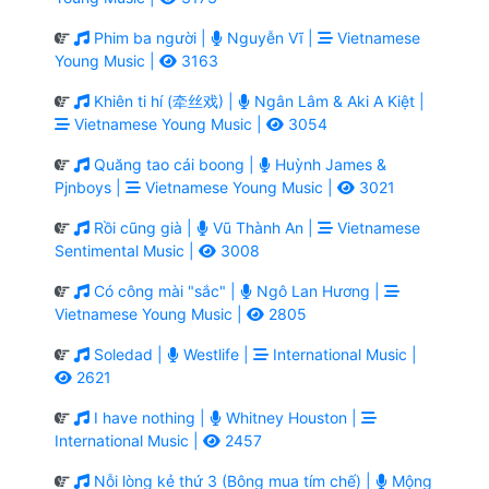
Phim ba người |
Nguyễn Vĩ |
Vietnamese
Young Music |
3163
Khiên ti hí (牵丝戏) |
Ngân Lâm & Aki A Kiệt |
Vietnamese Young Music |
3054
Quăng tao cái boong |
Huỳnh James &
Pjnboys |
Vietnamese Young Music |
3021
Rồi cũng già |
Vũ Thành An |
Vietnamese
Sentimental Music |
3008
Có công mài "sắc" |
Ngô Lan Hương |
Vietnamese Young Music |
2805
Soledad |
Westlife |
International Music |
2621
I have nothing |
Whitney Houston |
International Music |
2457
Nỗi lòng kẻ thứ 3 (Bông mua tím chế) |
Mộng