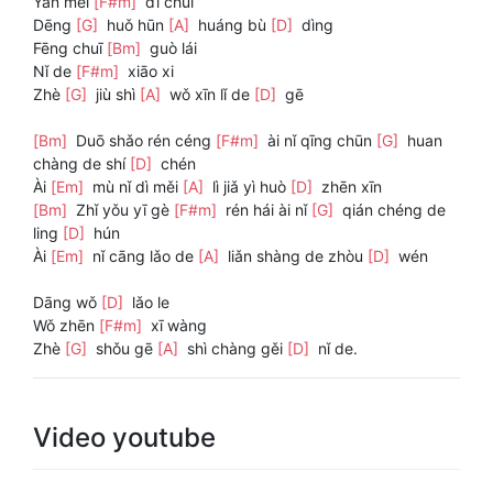
Yǎn méi
[F#m]
dī chuí
Dēng
[G]
huǒ hūn
[A]
huáng bù
[D]
dìng
Fēng chuī
[Bm]
guò lái
Nǐ de
[F#m]
xiāo xi
Zhè
[G]
jiù shì
[A]
wǒ xīn lǐ de
[D]
gē
[Bm]
Duō shǎo rén céng
[F#m]
ài nǐ qīng chūn
[G]
huan
chàng de shí
[D]
chén
Ài
[Em]
mù nǐ dì měi
[A]
lì jiǎ yì huò
[D]
zhēn xīn
[Bm]
Zhǐ yǒu yī gè
[F#m]
rén hái ài nǐ
[G]
qián chéng de
ling
[D]
hún
Ài
[Em]
nǐ cāng lǎo de
[A]
liǎn shàng de zhòu
[D]
wén
Dāng wǒ
[D]
lǎo le
Wǒ zhēn
[F#m]
xī wàng
Zhè
[G]
shǒu gē
[A]
shì chàng gěi
[D]
nǐ de.
Video youtube