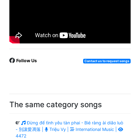
Follow Us
Contact us to request songs
The same category songs
Đừng để tình yêu tàn phai - Bié ràng ài diāo luò
- 別讓愛凋落 |
Triệu Vy |
International Music |
4472