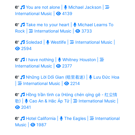
You are not alone |
Michael Jackson |
International Music |
4139
Take me to your heart |
Michael Learns To
Rock |
International Music |
3733
Soledad |
Westlife |
International Music |
2594
I have nothing |
Whitney Houston |
International Music |
2377
Những Lời Dối Gian (暗里着迷) |
Lưu Đức Hoa
|
International Music |
2214
Hồng trần tình ca (Hóng chén qíng gē - 红尘情
歌) |
Cao An & Hắc Áp Tử |
International Music |
2041
Hotel California |
The Eagles |
International
Music |
1987