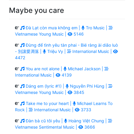
Maybe you care
Đà Lạt còn mưa không em |
Tro Music |
Vietnamese Young Music |
5146
Đừng để tình yêu tàn phai - Bié ràng ài diāo luò
- 別讓愛凋落 |
Triệu Vy |
International Music |
4472
You are not alone |
Michael Jackson |
International Music |
4139
Dáng em (lyric #1) |
Nguyễn Phi Hùng |
Vietnamese Young Music |
3845
Take me to your heart |
Michael Learns To
Rock |
International Music |
3733
Đàn bà cũ tôi yêu |
Hoàng Việt Chung |
Vietnamese Sentimental Music |
3666