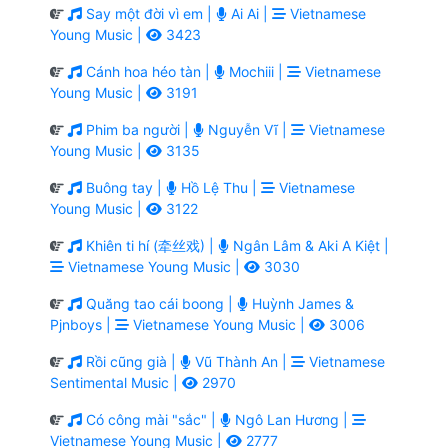
Say một đời vì em |
Ai Ai |
Vietnamese
Young Music |
3423
Cánh hoa héo tàn |
Mochiii |
Vietnamese
Young Music |
3191
Phim ba người |
Nguyễn Vĩ |
Vietnamese
Young Music |
3135
Buông tay |
Hồ Lệ Thu |
Vietnamese
Young Music |
3122
Khiên ti hí (牵丝戏) |
Ngân Lâm & Aki A Kiệt |
Vietnamese Young Music |
3030
Quăng tao cái boong |
Huỳnh James &
Pjnboys |
Vietnamese Young Music |
3006
Rồi cũng già |
Vũ Thành An |
Vietnamese
Sentimental Music |
2970
Có công mài "sắc" |
Ngô Lan Hương |
Vietnamese Young Music |
2777