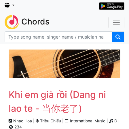
Chords
Khi em già rồi (Dang ni
lao te - 当你老了)
Nhạc Hoa |
Triệu Chiếu |
International Music |
D |
234