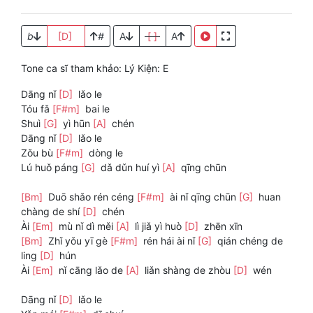
b
[D]
#
A
[ ]
A
Tone ca sĩ tham khảo: Lý Kiện: E
Dāng nǐ
[D]
lǎo le
Tóu fǎ
[F#m]
bai le
Shuì
[G]
yì hūn
[A]
chén
Dāng nǐ
[D]
lǎo le
Zǒu bù
[F#m]
dòng le
Lú huǒ páng
[G]
dǎ dǔn huí yì
[A]
qīng chūn
[Bm]
Duō shǎo rén céng
[F#m]
ài nǐ qīng chūn
[G]
huan
chàng de shí
[D]
chén
Ài
[Em]
mù nǐ dì měi
[A]
lì jiǎ yì huò
[D]
zhēn xīn
[Bm]
Zhǐ yǒu yī gè
[F#m]
rén hái ài nǐ
[G]
qián chéng de
ling
[D]
hún
Ài
[Em]
nǐ cāng lǎo de
[A]
liǎn shàng de zhòu
[D]
wén
Dāng nǐ
[D]
lǎo le