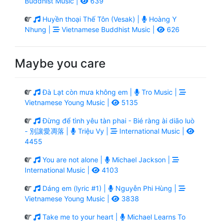
Buddhist Music |
639
Huyền thoại Thế Tôn (Vesak) |
Hoàng Y
Nhung |
Vietnamese Buddhist Music |
626
Maybe you care
Đà Lạt còn mưa không em |
Tro Music |
Vietnamese Young Music |
5135
Đừng để tình yêu tàn phai - Bié ràng ài diāo luò
- 別讓愛凋落 |
Triệu Vy |
International Music |
4455
You are not alone |
Michael Jackson |
International Music |
4103
Dáng em (lyric #1) |
Nguyễn Phi Hùng |
Vietnamese Young Music |
3838
Take me to your heart |
Michael Learns To