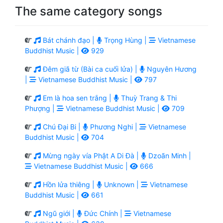
The same category songs
Bát chánh đạo |
Trọng Hùng |
Vietnamese
Buddhist Music |
929
Đêm giã từ (Bài ca cuối lửa) |
Nguyên Hương
|
Vietnamese Buddhist Music |
797
Em là hoa sen trắng |
Thuỳ Trang & Thi
Phượng |
Vietnamese Buddhist Music |
709
Chú Đại Bi |
Phương Nghi |
Vietnamese
Buddhist Music |
704
Mừng ngày vía Phật A Di Đà |
Dzoãn Minh |
Vietnamese Buddhist Music |
666
Hồn lửa thiêng |
Unknown |
Vietnamese
Buddhist Music |
661
Ngũ giới |
Đức Chính |
Vietnamese