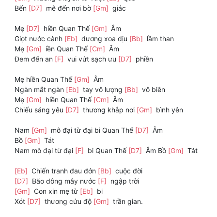
Bến
[D7]
mê đến nơi bờ
[Gm]
giác
Mẹ
[D7]
hiền Quan Thế
[Gm]
Âm
Giọt nước cành
[Eb]
dương xoa dịu
[Bb]
lầm than
Mẹ
[Gm]
iền Quan Thế
[Cm]
Âm
Đem đến an
[F]
vui vứt sạch ưu
[D7]
phiền
Mẹ hiền Quan Thế
[Gm]
Âm
Ngàn mắt ngàn
[Eb]
tay vô lượng
[Bb]
vô biên
Mẹ
[Gm]
hiền Quan Thế
[Cm]
Âm
Chiếu sáng yêu
[D7]
thương khắp nơi
[Gm]
bình yên
Nam
[Gm]
mô đại từ đại bi Quan Thế
[D7]
Âm
Bồ
[Gm]
Tát
Nam mô đại từ đại
[F]
bi Quan Thế
[D7]
Âm Bồ
[Gm]
Tát
[Eb]
Chiến tranh đau đớn
[Bb]
cuộc đời
[D7]
Bão dông mây nước
[F]
ngập trời
[Gm]
Con xin mẹ từ
[Eb]
bi
Xót
[D7]
thương cứu độ
[Gm]
trần gian.