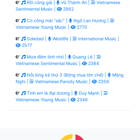
Rồi cũng già |
Vũ Thành An |
Vietnamese
Sentimental Music |
2962
Có công mài "sắc" |
Ngô Lan Hương |
Vietnamese Young Music |
2770
Soledad |
Westlife |
International Music |
2577
Mưa đêm tỉnh nhỏ |
Quang Lê |
Vietnamese Sentimental Music |
2384
Nỗi lòng kẻ thứ 3 (Bông mua tím chế) |
Mộng
Nghi |
Vietnamese Parody Music |
2356
Tình em là đại dương |
Duy Mạnh |
Vietnamese Young Music |
2346