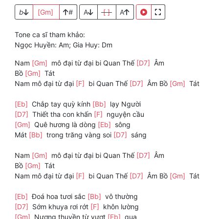
b
[Gm]
#
A
[ ]
A
Tone ca sĩ tham khảo:
Ngọc Huyền: Am; Gia Huy: Dm
Nam
[Gm]
mô đại từ đại bi Quan Thế
[D7]
Âm
Bồ
[Gm]
Tát
Nam mô đại từ đại
[F]
bi Quan Thế
[D7]
Âm Bồ
[Gm]
Tát
[Eb]
Chắp tay quỳ kính
[Bb]
lạy Người
[D7]
Thiết tha con khấn
[F]
nguyện cầu
[Gm]
Quê hương là dòng
[Eb]
sông
Mát
[Bb]
trong trăng vàng soi
[D7]
sáng
Nam
[Gm]
mô đại từ đại bi Quan Thế
[D7]
Âm
Bồ
[Gm]
Tát
Nam mô đại từ đại
[F]
bi Quan Thế
[D7]
Âm Bồ
[Gm]
Tát
[Eb]
Đoá hoa tươi sắc
[Bb]
vô thường
[D7]
Sớm khuya rơi rớt
[F]
khôn lường
[Gm]
Nương thuyền từ vượt
[Eb]
qua