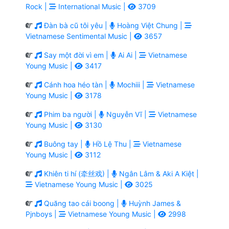
Rock |
International Music |
3709
Đàn bà cũ tôi yêu |
Hoàng Việt Chung |
Vietnamese Sentimental Music |
3657
Say một đời vì em |
Ai Ai |
Vietnamese
Young Music |
3417
Cánh hoa héo tàn |
Mochiii |
Vietnamese
Young Music |
3178
Phim ba người |
Nguyễn Vĩ |
Vietnamese
Young Music |
3130
Buông tay |
Hồ Lệ Thu |
Vietnamese
Young Music |
3112
Khiên ti hí (牵丝戏) |
Ngân Lâm & Aki A Kiệt |
Vietnamese Young Music |
3025
Quăng tao cái boong |
Huỳnh James &
Pjnboys |
Vietnamese Young Music |
2998