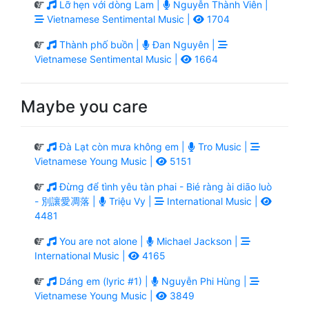
Lỡ hẹn với dòng Lam |
Nguyễn Thành Viên |
Vietnamese Sentimental Music |
1704
Thành phố buồn |
Đan Nguyên |
Vietnamese Sentimental Music |
1664
Maybe you care
Đà Lạt còn mưa không em |
Tro Music |
Vietnamese Young Music |
5151
Đừng để tình yêu tàn phai - Bié ràng ài diāo luò
- 別讓愛凋落 |
Triệu Vy |
International Music |
4481
You are not alone |
Michael Jackson |
International Music |
4165
Dáng em (lyric #1) |
Nguyễn Phi Hùng |
Vietnamese Young Music |
3849