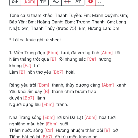
b
[Ebm]
#
A
[ ]
A
Tone ca sĩ tham khảo: Thanh Tuyền: Fm; Mạnh Quỳnh: Gm;
Bảo Yến: Bm; Hoàng Oanh: Ebm; Trường Thanh: Gm; Long
Nhật: Gm; Thanh Thúy (trước 75): Bm; Hương Lan: Dm
* Lời ca khúc ghi từ sheet
1. Miền Trung đẹp
[Ebm]
tươi, đà vương tình
[Abm]
tôi
Năm tháng trót qua
[B]
rồi nhưng sắc
[C#]
hương
khung
[F#]
trời
Làm
[B]
hồn thơ yêu
[Bb7]
hoài.
Rằng yêu trời
[Ebm]
thanh, thùy dương càng
[Abm]
xanh
Yêu khói ấm xây
[B]
thành chim bướm trao
duyên
[Bb7]
lành
Người dựng lều
[Ebm]
tranh.
Nha Trang sóng
[Ebm]
lơi khi Đà Lạt
[Abm]
hoa tươi
nghiêng màu bên
[Ebm]
suối
Thêm nước sông
[C#]
Hương nhuộm thắm đôi
[B]
bờ
Tiếng hát cô lái
[Bb7]
đò trìu mến khoan hò.