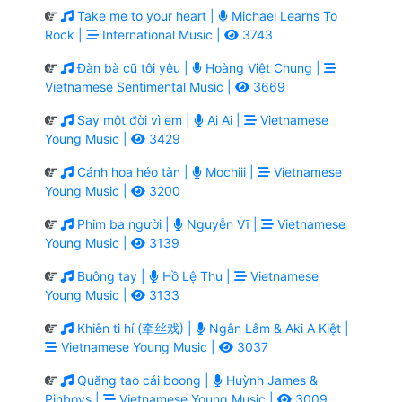
Take me to your heart |
Michael Learns To
Rock |
International Music |
3743
Đàn bà cũ tôi yêu |
Hoàng Việt Chung |
Vietnamese Sentimental Music |
3669
Say một đời vì em |
Ai Ai |
Vietnamese
Young Music |
3429
Cánh hoa héo tàn |
Mochiii |
Vietnamese
Young Music |
3200
Phim ba người |
Nguyễn Vĩ |
Vietnamese
Young Music |
3139
Buông tay |
Hồ Lệ Thu |
Vietnamese
Young Music |
3133
Khiên ti hí (牵丝戏) |
Ngân Lâm & Aki A Kiệt |
Vietnamese Young Music |
3037
Quăng tao cái boong |
Huỳnh James &
Pjnboys |
Vietnamese Young Music |
3009