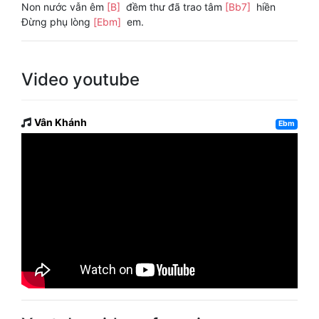
Non nước vẫn êm
[B]
đềm thư đã trao tâm
[Bb7]
hiền
Đừng phụ lòng
[Ebm]
em.
Video youtube
Vân Khánh
Ebm