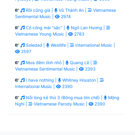
Rồi cũng già |
Vũ Thành An |
Vietnamese
Sentimental Music |
2974
Có công mài "sắc" |
Ngô Lan Hương |
Vietnamese Young Music |
2783
Soledad |
Westlife |
International Music |
2597
Mưa đêm tỉnh nhỏ |
Quang Lê |
Vietnamese Sentimental Music |
2393
I have nothing |
Whitney Houston |
International Music |
2390
Nỗi lòng kẻ thứ 3 (Bông mua tím chế) |
Mộng
Nghi |
Vietnamese Parody Music |
2390