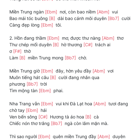
Miền Trung ngàn
[Ebm]
nơi, còn bao niềm
[Abm]
vui
Bao mái tóc buông
[B]
dài bao cánh môi duyên
[Bb7]
cười
Càng đẹp lòng
[Ebm]
tôi.
2. Hồn đang thầm
[Ebm]
mơ, được thư nàng
[Abm]
thơ
Thư chép mối duyên
[B]
hờ thương
[C#]
trách ai
ơ
[F#]
thờ
Làm
[B]
miền Trung mong
[Bb7]
chờ.
Miền Trung giờ
[Ebm]
đây, hờn yêu đầy
[Abm]
vơi
Muôn tiếng hát câu
[B]
cười đang nhắn qua
phương
[Bb7]
trời
Tìm mộng tàn
[Ebm]
phai.
Nha Trang vẫn
[Ebm]
vui khi Đà Lạt hoa
[Abm]
tươi đang
chờ tay
[Ebm]
hái
Ven bến sông
[C#]
Hương tà áo hoa
[B]
cà
Chiếc nón thơ trắng
[Bb7]
ngà còn lắm mặn mà.
Thì sao người
[Ebm]
quên miền Trung đầy
[Abm]
duyên