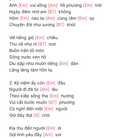
Anh
[Em]
vui sồng
[Am]
hồ phương
[Em]
trời
Ngày đêm nhớ em
[B7]
không
Hôm
[Em]
nao ta
[Am]
cùng tâm
[Em]
sự
Chuyện đời như sương
[B7]
khói.
Với tiếng gió
[Em]
chiều
Thu về như nỉ
[B7]
non
Buồn trên lối mòn
Sông nước ven hồ
Dìu dập như muôn tiếng
[Em]
đàn
Lâng lâng tâm hồn ta.
2. Kỷ niệm ấy còn
[Em]
đâu
Người đi đã từ
[Am]
lâu
Theo kiếp sống tha
[Em]
hương
Vui cất bước muôn
[B7]
phương
Có nghĩ đến một
[Em]
người
Giờ đây đợi
[G]
chờ.
Kìa thu đến người
[Em]
ơi
Gợi tình yêu đầy
[Am]
vơi