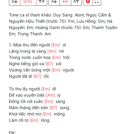
b
[Em]
#
A
[ ]
A
Tone ca sĩ tham khảo: Duy Sang: Abm; Ngọc Cẩm &
Nguyễn Hữu Thiết (trước 75): Fm; Lưu Hồng: Dm; Hà
Nguyên: Em; Hoàng Oanh (trước 75): Em; Thanh Tuyền:
Em; Trọng Thanh: Am
1. Mùa thu đến người
[Em]
ơi
Lặng trong lá vàng
[Am]
rơi
Trong nước cuốn hoa
[Em]
trôi
Nghe tiếng gió xa
[B7]
xôi
Vương vấn bóng một
[Em]
người
Người đã đi
[B7]
rồi.
Từ thu ấy người
[Em]
đi
Để xao xuyến biệt
[Am]
ly
Đông tới với xuân
[Em]
sang
Năm tháng đến bên
[B7]
song
Khơi tiếc nhớ mơ
[Em]
mộng
Làm rối tơ
[Em]
lòng.
ĐK: