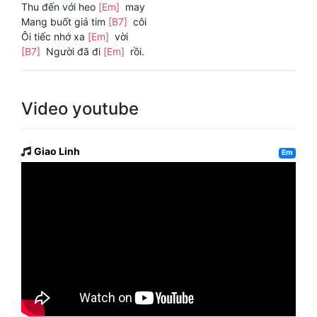
Thu đến với heo
[Em]
may
Mang buốt giá tim
[B7]
côi
Ôi tiếc nhớ xa
[Em]
vời
[B7]
Người đã đi
[Em]
rồi.
Video youtube
Giao Linh
Em