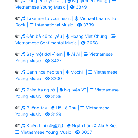
Dáng em (lyric #1) |
Nguyễn Phi Hùng |
Vietnamese Young Music |
3849
Take me to your heart |
Michael Learns To
Rock |
International Music |
3739
Đàn bà cũ tôi yêu |
Hoàng Việt Chung |
Vietnamese Sentimental Music |
3668
Say một đời vì em |
Ai Ai |
Vietnamese
Young Music |
3427
Cánh hoa héo tàn |
Mochiii |
Vietnamese
Young Music |
3200
Phim ba người |
Nguyễn Vĩ |
Vietnamese
Young Music |
3138
Buông tay |
Hồ Lệ Thu |
Vietnamese
Young Music |
3129
Khiên ti hí (牵丝戏) |
Ngân Lâm & Aki A Kiệt |
Vietnamese Young Music |
3037