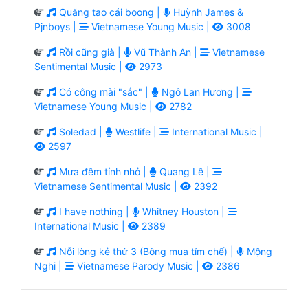
Quăng tao cái boong |
Huỳnh James &
Pjnboys |
Vietnamese Young Music |
3008
Rồi cũng già |
Vũ Thành An |
Vietnamese
Sentimental Music |
2973
Có công mài "sắc" |
Ngô Lan Hương |
Vietnamese Young Music |
2782
Soledad |
Westlife |
International Music |
2597
Mưa đêm tỉnh nhỏ |
Quang Lê |
Vietnamese Sentimental Music |
2392
I have nothing |
Whitney Houston |
International Music |
2389
Nỗi lòng kẻ thứ 3 (Bông mua tím chế) |
Mộng
Nghi |
Vietnamese Parody Music |
2386