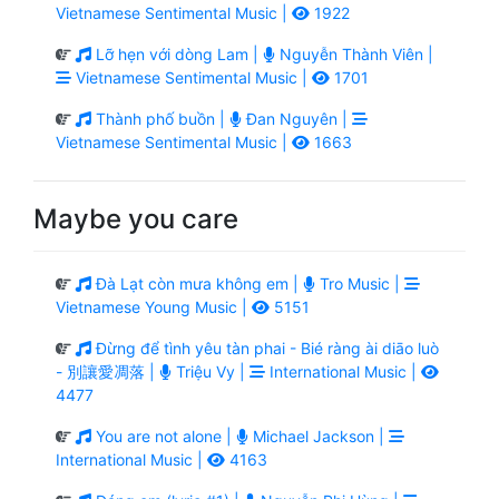
Vietnamese Sentimental Music |
1922
Lỡ hẹn với dòng Lam |
Nguyễn Thành Viên |
Vietnamese Sentimental Music |
1701
Thành phố buồn |
Đan Nguyên |
Vietnamese Sentimental Music |
1663
Maybe you care
Đà Lạt còn mưa không em |
Tro Music |
Vietnamese Young Music |
5151
Đừng để tình yêu tàn phai - Bié ràng ài diāo luò
- 別讓愛凋落 |
Triệu Vy |
International Music |
4477
You are not alone |
Michael Jackson |
International Music |
4163