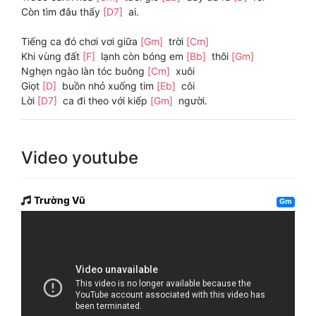
Còn tìm đâu thấy
[D7]
ai.
Tiếng ca đó chơi vơi giữa
[Gm]
trời
[Cm]
Khi vùng đất
[F]
lạnh còn bóng em
[Bb]
thôi
[Gm]
Nghẹn ngào làn tóc buông
[Cm]
xuôi
Giọt
[D]
buồn nhỏ xuống tim
[Eb]
côi
Lời
[D7]
ca đi theo với kiếp
[Gm]
người.
Video youtube
Trường Vũ
Gm