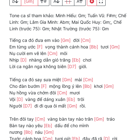
b
[Gm]
#
A
[ ]
A
Tone ca sĩ tham khảo: Minh Hiếu: Gm; Tuấn Vũ: F#m; Chế
Linh: Gm; Lâm Gia Minh: Abm; Mai Quốc Huy: Gm;, Chế
Linh (trước 75): Gm; Nhật Trường (trước 75): Gm
Tiếng ca đó đưa em vào
[Gm]
đời
[Cm]
Em từng ước
[F]
vọng thành cánh hoa
[Bb]
tươi
[Gm]
Nụ cười em vẽ lên
[Cm]
môi
Nhịp
[D]
nhàng dẫn gió trăng
[Eb]
chơi
Lời ca ngân nga không biên
[D7]
giới.
Tiếng ca đó say sưa miệt
[Gm]
mài
[Cm]
Cho đàn bướm
[F]
mộng lồng ý lên
[Bb]
khơi
[Gm]
Nụ hồng vừa chớm đôi
[Cm]
mươi
Vội
[D]
vàng để dáng xuân
[Eb]
trôi
Người
[D7]
đi đi qua ôi mất
[Gm]
rồi.
Trên đôi tay
[Cm]
vàng bàn tay nào trân
[Gm]
tráo
Bàn tay nào yêu
[Eb]
dấu để cho mình
nương
[Bb]
náu
[Gm]
Trước cánh hoa
[Cm]
tươi giờ
[Eb]
đây đã rã
[D]
rời