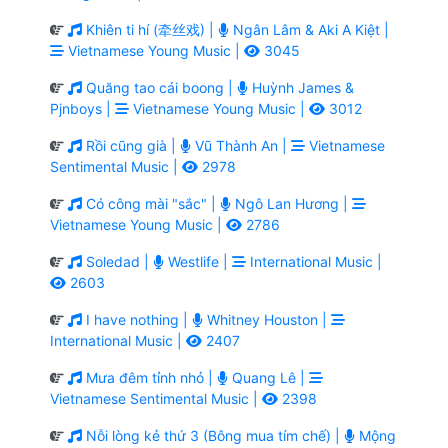
Khiên ti hí (牵丝戏) |
Ngân Lâm & Aki A Kiệt |
Vietnamese Young Music |
3045
Quăng tao cái boong |
Huỳnh James &
Pjnboys |
Vietnamese Young Music |
3012
Rồi cũng già |
Vũ Thành An |
Vietnamese
Sentimental Music |
2978
Có công mài "sắc" |
Ngô Lan Hương |
Vietnamese Young Music |
2786
Soledad |
Westlife |
International Music |
2603
I have nothing |
Whitney Houston |
International Music |
2407
Mưa đêm tỉnh nhỏ |
Quang Lê |
Vietnamese Sentimental Music |
2398
Nỗi lòng kẻ thứ 3 (Bông mua tím chế) |
Mộng