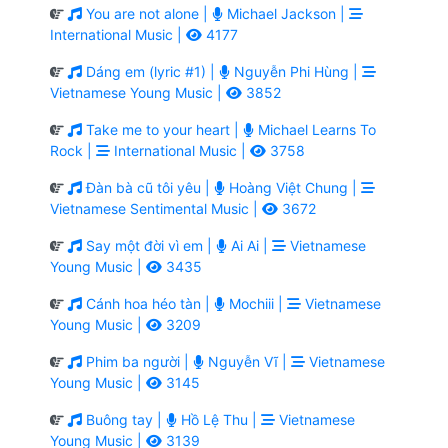
You are not alone |
Michael Jackson |
International Music |
4177
Dáng em (lyric #1) |
Nguyễn Phi Hùng |
Vietnamese Young Music |
3852
Take me to your heart |
Michael Learns To
Rock |
International Music |
3758
Đàn bà cũ tôi yêu |
Hoàng Việt Chung |
Vietnamese Sentimental Music |
3672
Say một đời vì em |
Ai Ai |
Vietnamese
Young Music |
3435
Cánh hoa héo tàn |
Mochiii |
Vietnamese
Young Music |
3209
Phim ba người |
Nguyễn Vĩ |
Vietnamese
Young Music |
3145
Buông tay |
Hồ Lệ Thu |
Vietnamese
Young Music |
3139