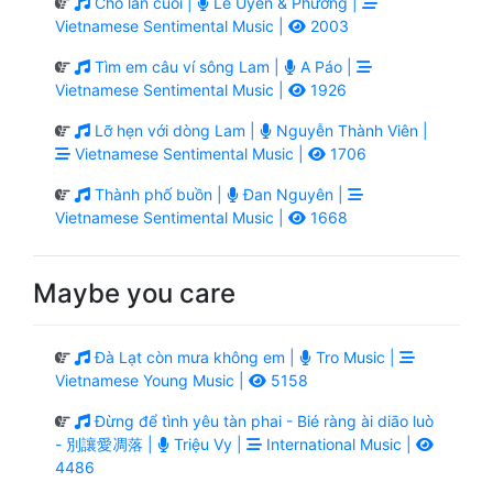
Cho lần cuối |
Lê Uyên & Phương |
Vietnamese Sentimental Music |
2003
Tìm em câu ví sông Lam |
A Páo |
Vietnamese Sentimental Music |
1926
Lỡ hẹn với dòng Lam |
Nguyễn Thành Viên |
Vietnamese Sentimental Music |
1706
Thành phố buồn |
Đan Nguyên |
Vietnamese Sentimental Music |
1668
Maybe you care
Đà Lạt còn mưa không em |
Tro Music |
Vietnamese Young Music |
5158
Đừng để tình yêu tàn phai - Bié ràng ài diāo luò
- 別讓愛凋落 |
Triệu Vy |
International Music |
4486