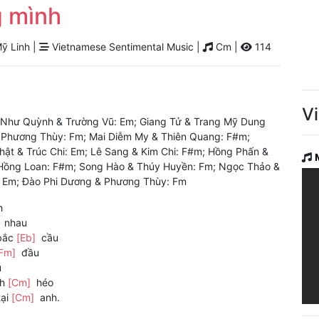
g mình
ỹ Linh |
Vietnamese Sentimental Music |
Cm |
114
V
 Như Quỳnh & Trường Vũ: Em; Giang Tử & Trang Mỹ Dung
& Phương Thùy: Fm; Mai Diễm My & Thiên Quang: F#m;
t & Trúc Chi: Em; Lê Sang & Kim Chi: F#m; Hồng Phấn &
Hồng Loan: F#m; Song Hào & Thúy Huyền: Fm; Ngọc Thảo &
: Em; Đào Phi Dương & Phương Thùy: Fm
h
]
nhau
bắc
[Eb]
cầu
[Fm]
đầu
u
nh
[Cm]
héo
tại
[Cm]
anh.