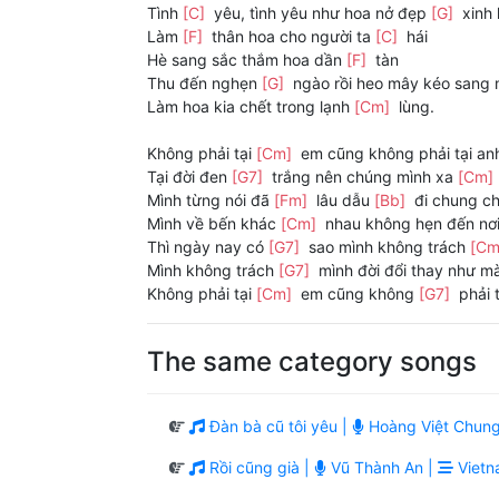
Tình
[C]
yêu, tình yêu như hoa nở đẹp
[G]
xinh 
Làm
[F]
thân hoa cho người ta
[C]
hái
Hè sang sắc thắm hoa dần
[F]
tàn
Thu đến nghẹn
[G]
ngào rồi heo mây kéo sang
Làm hoa kia chết trong lạnh
[Cm]
lùng.
Không phải tại
[Cm]
em cũng không phải tại an
Tại đời đen
[G7]
trắng nên chúng mình xa
[Cm]
Mình từng nói đã
[Fm]
lâu dẫu
[Bb]
đi chung c
Mình về bến khác
[Cm]
nhau không hẹn đến nơ
Thì ngày nay có
[G7]
sao mình không trách
[C
Mình không trách
[G7]
mình đời đổi thay như 
Không phải tại
[Cm]
em cũng không
[G7]
phải 
The same category songs
Đàn bà cũ tôi yêu |
Hoàng Việt Chung
Rồi cũng già |
Vũ Thành An |
Vietn