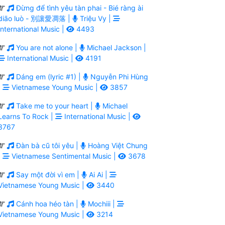
Đừng để tình yêu tàn phai - Bié ràng ài
diāo luò - 別讓愛凋落 |
Triệu Vy |
International Music |
4493
You are not alone |
Michael Jackson |
International Music |
4191
Dáng em (lyric #1) |
Nguyễn Phi Hùng
|
Vietnamese Young Music |
3857
Take me to your heart |
Michael
Learns To Rock |
International Music |
3767
Đàn bà cũ tôi yêu |
Hoàng Việt Chung
|
Vietnamese Sentimental Music |
3678
Say một đời vì em |
Ai Ai |
Vietnamese Young Music |
3440
Cánh hoa héo tàn |
Mochiii |
Vietnamese Young Music |
3214