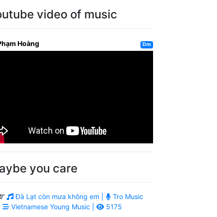
outube video of music
Phạm Hoàng
Dm
aybe you care
Đà Lạt còn mưa không em |
Tro Music
|
Vietnamese Young Music |
5175