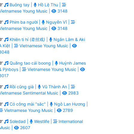
Buông tay |
Hồ Lệ Thu |
Vietnamese Young Music |
3148
Phim ba người |
Nguyễn Vĩ |
Vietnamese Young Music |
3148
Khiên ti hí (牵丝戏) |
Ngân Lâm & Aki
A Kiệt |
Vietnamese Young Music |
3048
Quăng tao cái boong |
Huỳnh James
& Pjnboys |
Vietnamese Young Music |
3017
Rồi cũng già |
Vũ Thành An |
Vietnamese Sentimental Music |
2983
Có công mài "sắc" |
Ngô Lan Hương |
Vietnamese Young Music |
2789
Soledad |
Westlife |
International
Music |
2607