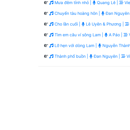
Mưa đêm tỉnh nhỏ |
Quang Lê |
Vie
Chuyến tàu hoàng hôn |
Đan Nguyên
Cho lần cuối |
Lê Uyên & Phương |
Tìm em câu ví sông Lam |
A Páo |
V
Lỡ hẹn với dòng Lam |
Nguyễn Thành
Thành phố buồn |
Đan Nguyên |
Vi