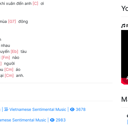
khi xuân đến anh
[C]
ơi
Y
 mùa
[G7]
đông
h
nhau
huyến
[Eb]
tàu
i
[Fm]
nào
m]
người
màu
[Cm]
áo
tại
[Cm]
anh.
M
 |
Vietnamese Sentimental Music |
3678
amese Sentimental Music |
2983