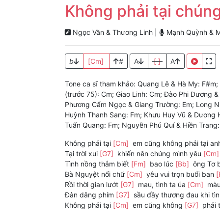
Không phải tại chún
Ngọc Văn & Thương Linh |
Mạnh Quỳnh & M
b
[Cm]
#
A
[ ]
A
Tone ca sĩ tham khảo: Quang Lê & Hà My: F#m;
(trước 75): Cm; Giao Linh: Cm; Đào Phi Dương 
Phương Cẩm Ngọc & Giang Trường: Em; Long Nhậ
Huỳnh Thanh Sang: Fm; Khưu Huy Vũ & Dương 
Tuấn Quang: Fm; Nguyễn Phú Quí & Hiền Trang
Không phải tại
[Cm]
em cũng không phải tại an
Tại trời xui
[G7]
khiến nên chúng mình yêu
[Cm
Tình nồng thắm biết
[Fm]
bao lúc
[Bb]
ông Tơ 
Bà Nguyệt nối chữ
[Cm]
yêu vui trọn buổi ban
Rồi thời gian lướt
[G7]
mau, tình ta úa
[Cm]
mà
Đàn dâng phím
[G7]
sầu đầy thương đau khi tì
Không phải tại
[Cm]
em cũng không
[G7]
phải 