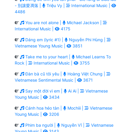
- 別讓愛凋落 |
Triệu Vy |
International Music |
4486
You are not alone |
Michael Jackson |
International Music |
4175
Dáng em (lyric #1) |
Nguyễn Phi Hùng |
Vietnamese Young Music |
3851
Take me to your heart |
Michael Learns To
Rock |
International Music |
3755
Đàn bà cũ tôi yêu |
Hoàng Việt Chung |
Vietnamese Sentimental Music |
3671
Say một đời vì em |
Ai Ai |
Vietnamese
Young Music |
3434
Cánh hoa héo tàn |
Mochiii |
Vietnamese
Young Music |
3206
Phim ba người |
Nguyễn Vĩ |
Vietnamese
Young Music |
3143