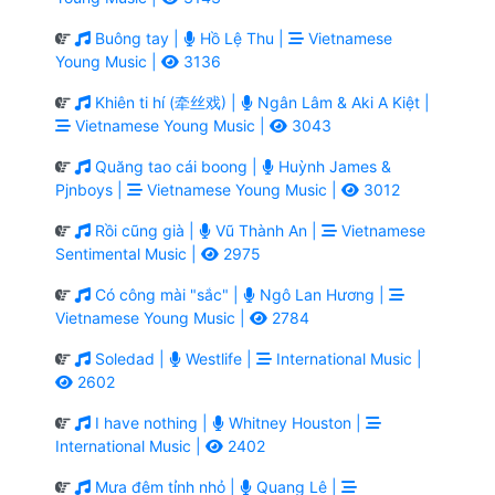
Buông tay |
Hồ Lệ Thu |
Vietnamese
Young Music |
3136
Khiên ti hí (牵丝戏) |
Ngân Lâm & Aki A Kiệt |
Vietnamese Young Music |
3043
Quăng tao cái boong |
Huỳnh James &
Pjnboys |
Vietnamese Young Music |
3012
Rồi cũng già |
Vũ Thành An |
Vietnamese
Sentimental Music |
2975
Có công mài "sắc" |
Ngô Lan Hương |
Vietnamese Young Music |
2784
Soledad |
Westlife |
International Music |
2602
I have nothing |
Whitney Houston |
International Music |
2402
Mưa đêm tỉnh nhỏ |
Quang Lê |