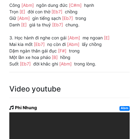
Công
[Abm]
ngôn dung đức
[C#m]
hạnh
Trọn
[E]
đời con thờ
[Eb7]
chồng
Giữ
[Abm]
gìn tiếng sạch
[Eb7]
trong
Danh
[E]
giá ta thuỷ
[Eb7]
chung.
3. Học hành đi nghe con gái
[Abm]
mẹ ngoan
[E]
Mai kia mốt
[Eb7]
nọ còn đi
[Abm]
lấy chồng
Dặm ngàn thân gái đục
[F#]
trong
Một lần xe hoa pháo
[B]
hồng
Suốt
[Eb7]
đời khắc ghi
[Abm]
trong lòng.
Video youtube
Phi Nhung
Abm