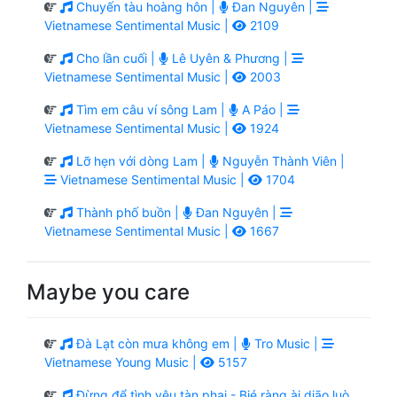
Chuyến tàu hoàng hôn |
Đan Nguyên |
Vietnamese Sentimental Music |
2109
Cho lần cuối |
Lê Uyên & Phương |
Vietnamese Sentimental Music |
2003
Tìm em câu ví sông Lam |
A Páo |
Vietnamese Sentimental Music |
1924
Lỡ hẹn với dòng Lam |
Nguyễn Thành Viên |
Vietnamese Sentimental Music |
1704
Thành phố buồn |
Đan Nguyên |
Vietnamese Sentimental Music |
1667
Maybe you care
Đà Lạt còn mưa không em |
Tro Music |
Vietnamese Young Music |
5157
Đừng để tình yêu tàn phai - Bié ràng ài diāo luò