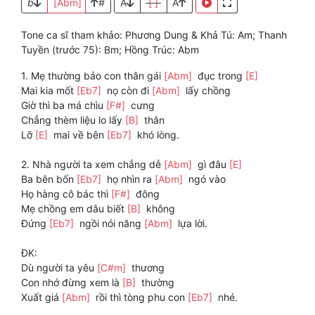
b
[Abm]
#
A
[ ]
A
Tone ca sĩ tham khảo: Phương Dung & Khả Tú: Am; Thanh
Tuyền (trước 75): Bm; Hồng Trúc: Abm
1. Mẹ thường bảo con thân gái
[Abm]
đục trong
[E]
Mai kia mốt
[Eb7]
nọ còn đi
[Abm]
lấy chồng
Giờ thì ba má chìu
[F#]
cưng
Chẳng thèm liệu lo lấy
[B]
thân
Lỡ
[E]
mai về bên
[Eb7]
khó lòng.
2. Nhà người ta xem chẳng dễ
[Abm]
gì đâu
[E]
Ba bên bốn
[Eb7]
họ nhìn ra
[Abm]
ngó vào
Họ hàng cô bác thì
[F#]
đông
Mẹ chồng em dâu biết
[B]
không
Đứng
[Eb7]
ngồi nói năng
[Abm]
lựa lời.
ĐK:
Dù người ta yêu
[C#m]
thương
Con nhớ đừng xem là
[B]
thường
Xuất giá
[Abm]
rồi thì tòng phu con
[Eb7]
nhé.