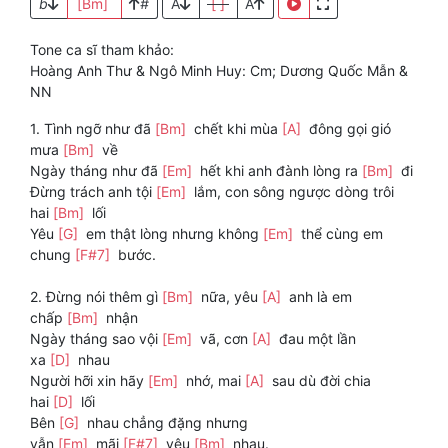
b
[Bm]
#
A
[ ]
A
Tone ca sĩ tham khảo:
Hoàng Anh Thư & Ngô Minh Huy: Cm; Dương Quốc Mẫn &
NN
1. Tình ngỡ như đã
[Bm]
chết khi mùa
[A]
đông gọi gió
mưa
[Bm]
về
Ngày tháng như đã
[Em]
hết khi anh đành lòng ra
[Bm]
đi
Đừng trách anh tội
[Em]
lắm, con sông ngược dòng trôi
hai
[Bm]
lối
Yêu
[G]
em thật lòng nhưng không
[Em]
thể cùng em
chung
[F#7]
bước.
2. Đừng nói thêm gì
[Bm]
nữa, yêu
[A]
anh là em
chấp
[Bm]
nhận
Ngày tháng sao vội
[Em]
vã, cơn
[A]
đau một lần
xa
[D]
nhau
Người hỡi xin hãy
[Em]
nhớ, mai
[A]
sau dù đời chia
hai
[D]
lối
Bên
[G]
nhau chẳng đặng nhưng
vẫn
[Em]
mãi
[F#7]
yêu
[Bm]
nhau.