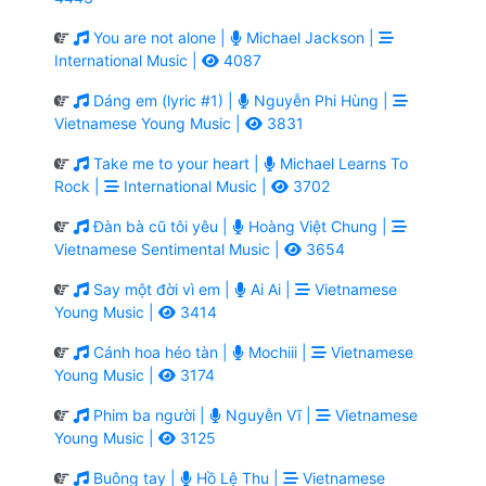
You are not alone |
Michael Jackson |
International Music |
4087
Dáng em (lyric #1) |
Nguyễn Phi Hùng |
Vietnamese Young Music |
3831
Take me to your heart |
Michael Learns To
Rock |
International Music |
3702
Đàn bà cũ tôi yêu |
Hoàng Việt Chung |
Vietnamese Sentimental Music |
3654
Say một đời vì em |
Ai Ai |
Vietnamese
Young Music |
3414
Cánh hoa héo tàn |
Mochiii |
Vietnamese
Young Music |
3174
Phim ba người |
Nguyễn Vĩ |
Vietnamese
Young Music |
3125
Buông tay |
Hồ Lệ Thu |
Vietnamese