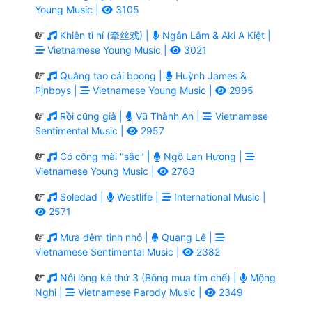
Young Music |
3105
Khiên ti hí (牵丝戏) |
Ngân Lâm & Aki A Kiệt |
Vietnamese Young Music |
3021
Quăng tao cái boong |
Huỳnh James &
Pjnboys |
Vietnamese Young Music |
2995
Rồi cũng già |
Vũ Thành An |
Vietnamese
Sentimental Music |
2957
Có công mài "sắc" |
Ngô Lan Hương |
Vietnamese Young Music |
2763
Soledad |
Westlife |
International Music |
2571
Mưa đêm tỉnh nhỏ |
Quang Lê |
Vietnamese Sentimental Music |
2382
Nỗi lòng kẻ thứ 3 (Bông mua tím chế) |
Mộng
Nghi |
Vietnamese Parody Music |
2349