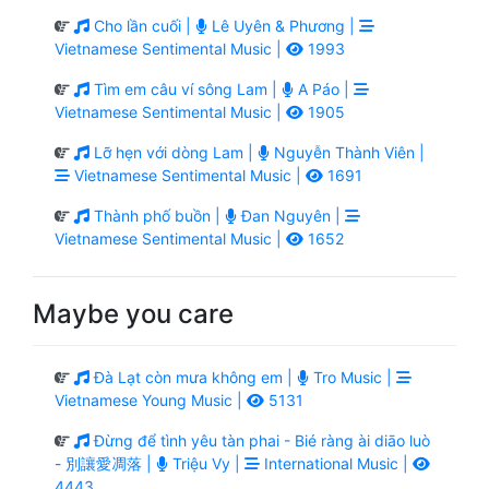
Cho lần cuối |
Lê Uyên & Phương |
Vietnamese Sentimental Music |
1993
Tìm em câu ví sông Lam |
A Páo |
Vietnamese Sentimental Music |
1905
Lỡ hẹn với dòng Lam |
Nguyễn Thành Viên |
Vietnamese Sentimental Music |
1691
Thành phố buồn |
Đan Nguyên |
Vietnamese Sentimental Music |
1652
Maybe you care
Đà Lạt còn mưa không em |
Tro Music |
Vietnamese Young Music |
5131
Đừng để tình yêu tàn phai - Bié ràng ài diāo luò
- 別讓愛凋落 |
Triệu Vy |
International Music |
4443