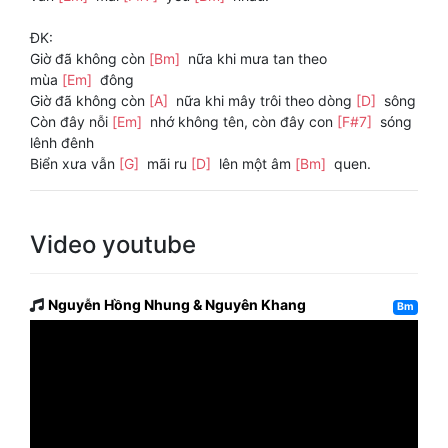
ĐK:
Giờ đã không còn
[Bm]
nữa khi mưa tan theo
mùa
[Em]
đông
Giờ đã không còn
[A]
nữa khi mây trôi theo dòng
[D]
sông
Còn đây nỗi
[Em]
nhớ không tên, còn đây con
[F#7]
sóng
lênh đênh
Biển xưa vẫn
[G]
mãi ru
[D]
lên một âm
[Bm]
quen.
Video youtube
Nguyễn Hồng Nhung & Nguyên Khang
Bm