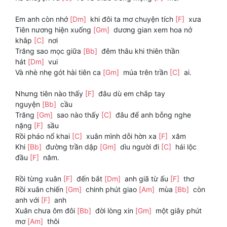
Em anh còn nhớ
[Dm]
khi đôi ta mơ chuyện tích
[F]
xưa
Tiên nương hiện xuống
[Gm]
dương gian xem hoa nở
khắp
[C]
nơi
Trăng sao mọc giữa
[Bb]
đêm thâu khi thiên thần
hát
[Dm]
vui
Và nhè nhẹ gót hài tiên ca
[Gm]
múa trên trần
[C]
ai.
Nhưng tiên nào thấy
[F]
đâu dù em chắp tay
nguyện
[Bb]
cầu
Trăng
[Gm]
sao nào thấy
[C]
đâu để anh bỗng nghe
nặng
[F]
sầu
Rồi pháo nổ khai
[C]
xuân mình dỗi hờn xa
[F]
xăm
Khi
[Bb]
đường trần dập
[Gm]
dìu người đi
[C]
hái lộc
đầu
[F]
năm.
Rồi từng xuân
[F]
đến bắt
[Dm]
anh giã từ ấu
[F]
thơ
Rồi xuân chiến
[Gm]
chinh phút giao
[Am]
mùa
[Bb]
còn
anh với
[F]
anh
Xuân chưa ôm đôi
[Bb]
đời lòng xin
[Gm]
một giây phút
mơ
[Am]
thôi