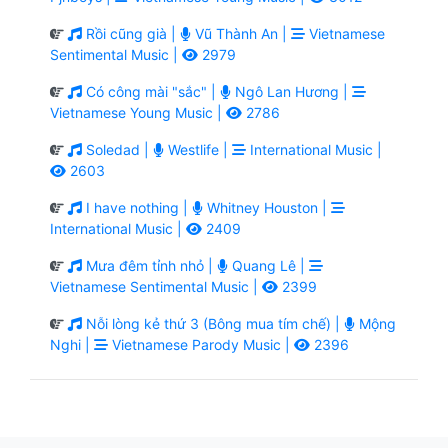
Rồi cũng già |
Vũ Thành An |
Vietnamese
Sentimental Music |
2979
Có công mài "sắc" |
Ngô Lan Hương |
Vietnamese Young Music |
2786
Soledad |
Westlife |
International Music |
2603
I have nothing |
Whitney Houston |
International Music |
2409
Mưa đêm tỉnh nhỏ |
Quang Lê |
Vietnamese Sentimental Music |
2399
Nỗi lòng kẻ thứ 3 (Bông mua tím chế) |
Mộng
Nghi |
Vietnamese Parody Music |
2396