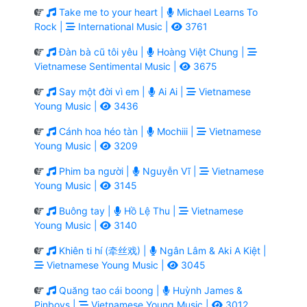
Take me to your heart |
Michael Learns To
Rock |
International Music |
3761
Đàn bà cũ tôi yêu |
Hoàng Việt Chung |
Vietnamese Sentimental Music |
3675
Say một đời vì em |
Ai Ai |
Vietnamese
Young Music |
3436
Cánh hoa héo tàn |
Mochiii |
Vietnamese
Young Music |
3209
Phim ba người |
Nguyễn Vĩ |
Vietnamese
Young Music |
3145
Buông tay |
Hồ Lệ Thu |
Vietnamese
Young Music |
3140
Khiên ti hí (牵丝戏) |
Ngân Lâm & Aki A Kiệt |
Vietnamese Young Music |
3045
Quăng tao cái boong |
Huỳnh James &
Pjnboys |
Vietnamese Young Music |
3012