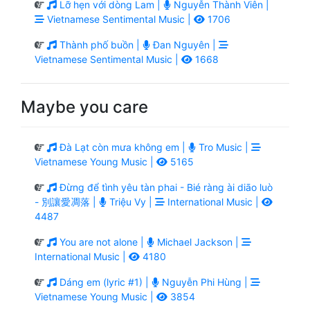
Lỡ hẹn với dòng Lam |
Nguyễn Thành Viên |
Vietnamese Sentimental Music |
1706
Thành phố buồn |
Đan Nguyên |
Vietnamese Sentimental Music |
1668
Maybe you care
Đà Lạt còn mưa không em |
Tro Music |
Vietnamese Young Music |
5165
Đừng để tình yêu tàn phai - Bié ràng ài diāo luò
- 別讓愛凋落 |
Triệu Vy |
International Music |
4487
You are not alone |
Michael Jackson |
International Music |
4180
Dáng em (lyric #1) |
Nguyễn Phi Hùng |
Vietnamese Young Music |
3854