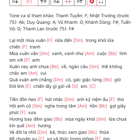
b
[F]
#
A
[ ]
A
Tone ca sĩ tham khảo: Thanh Tuyền: F; Nhật Trường (trước
75): Ab; Duy Quang: A; Vũ Khanh: G; Khánh Dũng: F#; Tuấn
Vũ: G; Thanh Lan (trước 75): F#
Lại một mùa xuân
[F]
nữa đến
[Dm]
trong khói lửa
chiến
[F]
tranh
Mùa xuân vẫn
[Gm]
xanh, xanh như
[Am]
cuộc
[Bb]
tình
em với
[F]
anh
Xuân nay anh chưa
[Bb]
về, ngàn câu
[Gm]
thề không
chắc em
[Am]
vui
Quà xuân anh chẳng
[Dm]
có, gác giặc từng
[Bb]
giờ
Đời lính
[F]
chiến lấy gì gửi về
[G]
em.
[C]
Tiền đồn heo
[F]
hút nhắc
[Dm]
anh kỷ niệm ấu
[F]
thơ
Hỏi anh có
[Gm]
nghe trong tâm
[Am]
hồn
[Bb]
gợi giây
phút
[F]
xưa
Hương bay đêm giao
[Bb]
mùa ngày khói
[Gm]
lửa chưa
kín quê
[Am]
hương
Và đôi ta nhỏ
[Dm]
bé, thức xem giao
[Bb]
thừa
Kể chuyện vu
[C]
vơ và thức trong mộng
[F]
mơ.