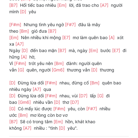
[B7]
Hối tiếc bao nhiêu
[Em]
lời, đã trao cho
[A7]
người
mình
[D]
yêu
[F#m]
Nhưng tình yêu ngờ
[F#7]
đâu là mây
theo
[Bm]
gió đưa
[B7]
[Em]
Nên nhiều khi mộng
[E7]
mơ làm quên bao
[A]
xót
xa
[A7]
Ngày
[D]
đến bao mặn
[B7]
mà, ngày
[Em]
bước
[E7]
đi
hững
[A]
hờ,
Vì
[F#m]
trót yêu nên
[Bm]
đành: người quên
vẫn
[G]
quên, người
[Gm6]
thương vẫn
[D]
thương
[D]
Đừng lừa dối
[F#m]
nhau, đừng cố
[Bm]
quên bao
nhiêu ngày
[A7]
qua
[D]
Đừng lừa dối
[F#m]
nhau, vùi
[D7]
lấp
[G]
đi
bao
[Gm6]
nhiêu vần
[D]
thơ
[D7]
[G]
Có mấy lúc được
[F#m]
yêu, còn
[F#7]
nhiều
ước
[Bm]
mơ lòng còn bơ vơ
[B7]
Sẽ có trong tâm
[Em]
hồn, khát khao
không
[A7]
nhiều : "tình
[D]
yêu".