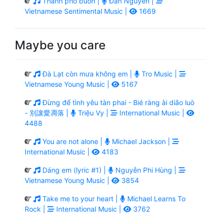
Thành phố buồn |
Đan Nguyên |
Vietnamese Sentimental Music |
1669
Maybe you care
Đà Lạt còn mưa không em |
Tro Music |
Vietnamese Young Music |
5167
Đừng để tình yêu tàn phai - Bié ràng ài diāo luò
- 別讓愛凋落 |
Triệu Vy |
International Music |
4488
You are not alone |
Michael Jackson |
International Music |
4183
Dáng em (lyric #1) |
Nguyễn Phi Hùng |
Vietnamese Young Music |
3854
Take me to your heart |
Michael Learns To
Rock |
International Music |
3762