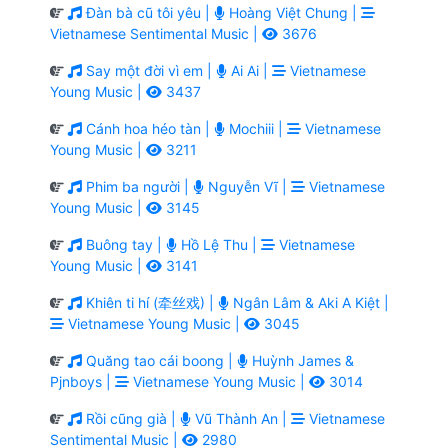
Đàn bà cũ tôi yêu |
Hoàng Việt Chung |
Vietnamese Sentimental Music |
3676
Say một đời vì em |
Ai Ai |
Vietnamese
Young Music |
3437
Cánh hoa héo tàn |
Mochiii |
Vietnamese
Young Music |
3211
Phim ba người |
Nguyễn Vĩ |
Vietnamese
Young Music |
3145
Buông tay |
Hồ Lệ Thu |
Vietnamese
Young Music |
3141
Khiên ti hí (牵丝戏) |
Ngân Lâm & Aki A Kiệt |
Vietnamese Young Music |
3045
Quăng tao cái boong |
Huỳnh James &
Pjnboys |
Vietnamese Young Music |
3014
Rồi cũng già |
Vũ Thành An |
Vietnamese
Sentimental Music |
2980