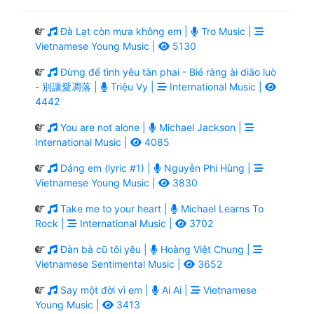
Đà Lạt còn mưa không em |
Tro Music |
Vietnamese Young Music |
5130
Đừng để tình yêu tàn phai - Bié ràng ài diāo luò
- 別讓愛凋落 |
Triệu Vy |
International Music |
4442
You are not alone |
Michael Jackson |
International Music |
4085
Dáng em (lyric #1) |
Nguyễn Phi Hùng |
Vietnamese Young Music |
3830
Take me to your heart |
Michael Learns To
Rock |
International Music |
3702
Đàn bà cũ tôi yêu |
Hoàng Việt Chung |
Vietnamese Sentimental Music |
3652
Say một đời vì em |
Ai Ai |
Vietnamese
Young Music |
3413