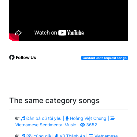
Follow Us
Contact us to request songs
The same category songs
Đàn bà cũ tôi yêu |
Hoàng Việt Chung |
Vietnamese Sentimental Music |
3652
Rồi cũng già |
Vũ Thành An |
Vietnamese