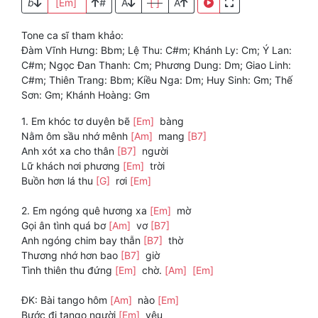
b
[Em]
#
A
[ ]
A
Tone ca sĩ tham khảo:
Đàm Vĩnh Hưng: Bbm; Lệ Thu: C#m; Khánh Ly: Cm; Ý Lan:
C#m; Ngọc Đan Thanh: Cm; Phương Dung: Dm; Giao Linh:
C#m; Thiên Trang: Bbm; Kiều Nga: Dm; Huy Sinh: Gm; Thế
Sơn: Gm; Khánh Hoàng: Gm
1. Em khóc tơ duyên bẽ
[Em]
bàng
Nằm ôm sầu nhớ mênh
[Am]
mang
[B7]
Anh xót xa cho thân
[B7]
người
Lữ khách nơi phương
[Em]
trời
Buồn hơn lá thu
[G]
rơi
[Em]
2. Em ngóng quê hương xa
[Em]
mờ
Gọi ân tình quá bơ
[Am]
vơ
[B7]
Anh ngóng chim bay thẫn
[B7]
thờ
Thương nhớ hơn bao
[B7]
giờ
Tình thiên thu đứng
[Em]
chờ.
[Am]
[Em]
ĐK: Bài tango hôm
[Am]
nào
[Em]
Bước đi tango người
[Em]
yêu