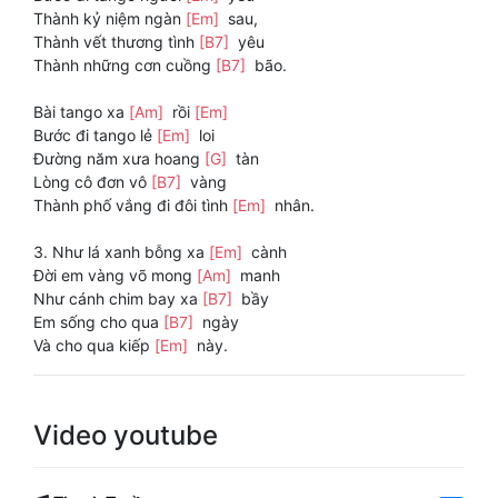
Thành kỷ niệm ngàn
[Em]
sau,
Thành vết thương tình
[B7]
yêu
Thành những cơn cuồng
[B7]
bão.
Bài tango xa
[Am]
rồi
[Em]
Bước đi tango lẻ
[Em]
loi
Ðường năm xưa hoang
[G]
tàn
Lòng cô đơn vô
[B7]
vàng
Thành phố vắng đi đôi tình
[Em]
nhân.
3. Như lá xanh bỗng xa
[Em]
cành
Đời em vàng võ mong
[Am]
manh
Như cánh chim bay xa
[B7]
bầy
Em sống cho qua
[B7]
ngày
Và cho qua kiếp
[Em]
này.
Video youtube