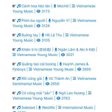
Cánh hoa héo tàn |
Mochiii |
Vietnamese
Young Music |
3173
Phim ba người |
Nguyễn Vĩ |
Vietnamese
Young Music |
3124
Buông tay |
Hồ Lệ Thu |
Vietnamese
Young Music |
3105
Khiên ti hí (牵丝戏) |
Ngân Lâm & Aki A Kiệt |
Vietnamese Young Music |
3021
Quăng tao cái boong |
Huỳnh James &
Pjnboys |
Vietnamese Young Music |
2995
Rồi cũng già |
Vũ Thành An |
Vietnamese
Sentimental Music |
2956
Có công mài "sắc" |
Ngô Lan Hương |
Vietnamese Young Music |
2763
Soledad |
Westlife |
International Music |